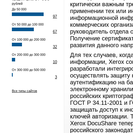
критически важным тр
рублей
До 50 000
применении тех или и
97
информационной инфра
коммерческих организа
От 50 000 до 100 000
руководитель отдела о
67
Получение сертификат
От 100 000 до 200 000
развития данного нап
32
Для тех случаев, когд
От 200 000 до 300 000
информации, Xerox со
10
разработали интегри
От 300 000 до 500 000
осуществлять защиту 
3
аутентификацию на ба
электронному хранил
Все типы сайтов
российских криптогра
ГОСТ Р 34.11-2001 и 
защищать доступ к ин
ключей авторизации. 
Xerox DocuShare тепе
российского законода