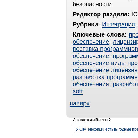
безопасности.
Редактор раздела:
Юр
Рубрики:
Интеграция
Ключевые слова:
пр
обеспечение
,
лицензи
поставка программног
обеспечение
,
програм
обеспечение виды про
обеспечение лицензия
разработка программн
обеспечения
,
разрабо
soft
наверх
А знаете ли Вы что?
У CityTelecom.ru есть выгодные п