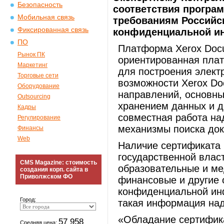
Безопасность
соответствия програ
Мобильная связь
требованиям Российс
Фиксированная связь
конфиденциальной и
ПО
Платформа Xerox Docu
Рынок ПК
ориентированная плат
Маркетинг
для построения элек
Торговые сети
возможности Xerox Do
Оборудование
направлений, основны
Outsourcing
хранением данных и д
Кадры
совместная работа на
Регулирование
механизмы поиска док
Финансы
Web
Наличие сертификата 
государственной влас
CMS Magazine: стоимость
образовательные и ме
создания корп. сайта в
Приволжском ФО
финансовые и другие 
конфиденциальной инф
Город:
такая информация на
«Обладание сертифик
57 958
Средняя цена: