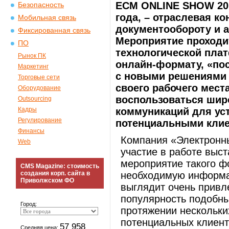
ECM ONLINE SHOW 201
Безопасность
года, – отраслевая к
Мобильная связь
документообороту и 
Фиксированная связь
Мероприятие проходи
ПО
технологической плат
Рынок ПК
онлайн-формату, «пос
Маркетинг
с новыми решениями 
Торговые сети
своего рабочего мест
Оборудование
воспользоваться шир
Outsourcing
Кадры
коммуникаций для ус
Регулирование
потенциальными клие
Финансы
Компания «Электронн
Web
участие в работе выст
мероприятие такого ф
CMS Magazine: стоимость
создания корп. сайта в
необходимую информац
Приволжском ФО
выглядит очень привл
популярность подобны
Город:
протяжении нескольки
потенциальных клиент
57 958
Средняя цена: