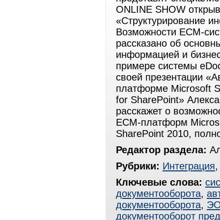
ONLINE SHOW открыва
«Структурирование и
Возможности ECM-сист
рассказано об основн
информацией и бизне
примере системы eDocL
своей презентации «А
платформе Microsoft 
for SharePoint» Алек
расскажет о возможно
ECM-платформ Microso
SharePoint 2010, пол
Редактор раздела:
Ал
Рубрики:
Интеграция
Ключевые слова:
си
документооборота
,
ав
документооборота
,
Э
документооборот пре