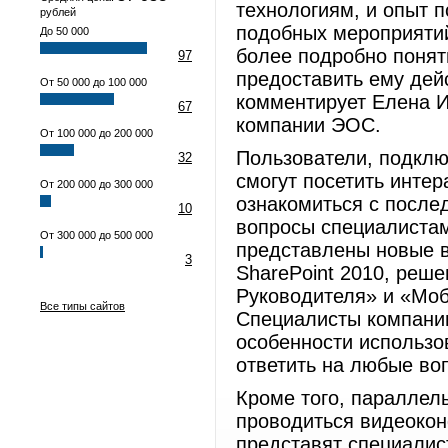
технологиям, и опыт 
рублей
подобных мероприятий
До 50 000
более подробно понят
97
предоставить ему де
От 50 000 до 100 000
комментирует Елена И
67
компании ЭОС.
От 100 000 до 200 000
Пользователи, подкл
32
смогут посетить инте
От 200 000 до 300 000
ознакомиться с после
10
вопросы специалистам
От 300 000 до 500 000
представлены новые в
3
SharePoint 2010, реш
Руководителя» и «Моб
Все типы сайтов
Специалисты компании
особенности использо
ответить на любые во
Кроме того, параллел
проводиться видеокон
представят специалис