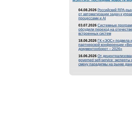
MSKIT.RU: последние новости Мо
04.08.2026
Российский RPA-рын
от автоматизации задач к упр
процессами и AI
03.07.2026
Системные програ
обсудили переход на отечеств
встроенных систем
18.06.2026
ГК «ЭОС» подвела и
партнерской конференции «Ве
документооборот – 2026»
16.06.2026
От децентрализован
governed self-service: эксперт
смену парадигмы на рынке дан