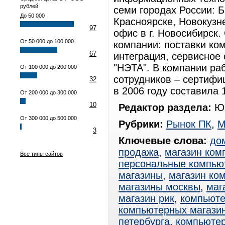
рублей
семи городах России: 
До 50 000
Красноярске, Новокузн
97
офис в г. Новосибирск
От 50 000 до 100 000
компании: поставки ко
67
интеграция, сервисное
"НЭТА". В компании ра
От 100 000 до 200 000
сотрудников – сертифи
32
в 2006 году составила 
От 200 000 до 300 000
10
Редактор раздела:
Юр
От 300 000 до 500 000
Рубрики:
Рынок ПК
,
М
3
Ключевые слова:
до
продажа
,
магазин ком
Все типы сайтов
персональные компью
магазины
,
магазин ко
магазины москвы
,
маг
магазин рик
,
компьюте
компьютерных магази
петербурга
,
компьютер