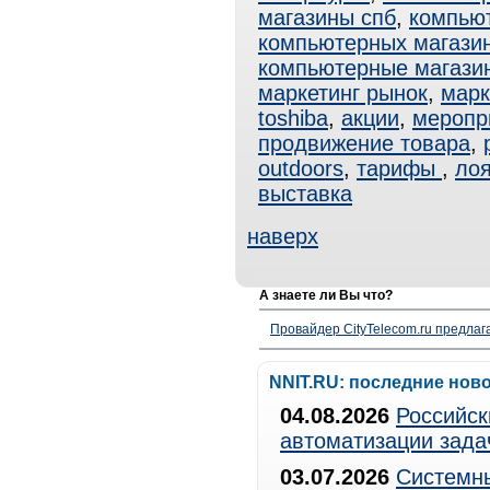
магазины спб
,
компью
компьютерных магази
компьютерные магази
маркетинг рынок
,
марк
toshiba
,
акции
,
меропр
продвижение товара
,
outdoors
,
тарифы
,
ло
выставка
наверх
А знаете ли Вы что?
Провайдер CityTelecom.ru предлаг
NNIT.RU: последние нов
04.08.2026
Российск
автоматизации зада
03.07.2026
Системны