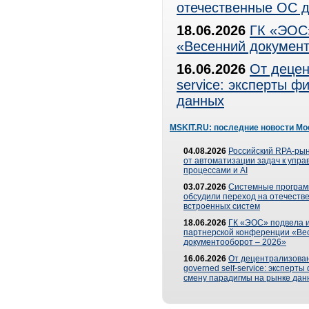
отечественные ОС д
18.06.2026
ГК «ЭОС»
«Весенний документ
16.06.2026
От децен
service: эксперты 
данных
MSKIT.RU: последние новости Мо
04.08.2026
Российский RPA-рын
от автоматизации задач к упр
процессами и AI
03.07.2026
Системные програ
обсудили переход на отечеств
встроенных систем
18.06.2026
ГК «ЭОС» подвела и
партнерской конференции «Ве
документооборот – 2026»
16.06.2026
От децентрализован
governed self-service: эксперт
смену парадигмы на рынке дан