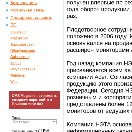
получен впервые по ре
Безопасность
года оборот продукции
Мобильная связь
раз.
Фиксированная связь
ПО
Плодотворное сотрудн
Рынок ПК
положено в 2006 году.
Маркетинг
основывался на продаж
Торговые сети
расширен мониторами A
Оборудование
Outsourcing
Год назад компания НЭТ
Кадры
присваивается всем а
Регулирование
Финансы
компании Acer. Соглас
Web
продукцию этого произ
Федерации. Сегодня НЭ
CMS Magazine: стоимость
розничным и корпорати
создания корп. сайта в
представлены более 12
Приволжском ФО
мониторов от ведущих 
Город:
Компания НЭТА основан
57 958
информационных технол
Средняя цена: