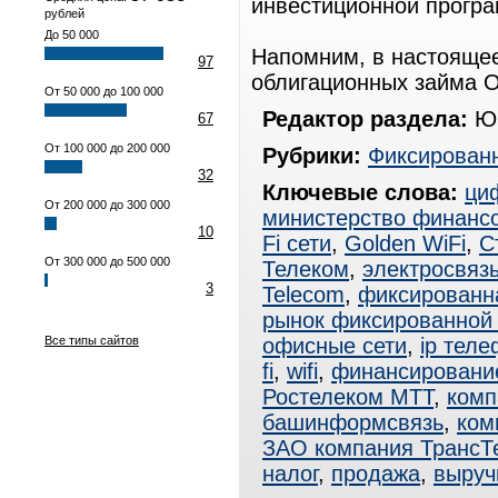
инвестиционной прогр
рублей
До 50 000
Напомним, в настоящее
97
облигационных займа О
От 50 000 до 100 000
Редактор раздела:
Юр
67
От 100 000 до 200 000
Рубрики:
Фиксированн
32
Ключевые слова:
ци
От 200 000 до 300 000
министерство финанс
10
Fi сети
,
Golden WiFi
,
С
От 300 000 до 500 000
Телеком
,
электросвяз
3
Telecom
,
фиксированн
рынок фиксированной 
Все типы сайтов
офисные сети
,
ip тел
fi
,
wifi
,
финансировани
Ростелеком МТТ
,
комп
башинформсвязь
,
ком
ЗАО компания ТрансТ
налог
,
продажа
,
выруч