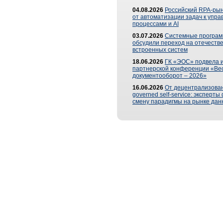
04.08.2026
Российский RPA-рын
от автоматизации задач к упр
процессами и AI
03.07.2026
Системные програ
обсудили переход на отечеств
встроенных систем
18.06.2026
ГК «ЭОС» подвела и
партнерской конференции «Ве
документооборот – 2026»
16.06.2026
От децентрализован
governed self-service: эксперт
смену парадигмы на рынке дан