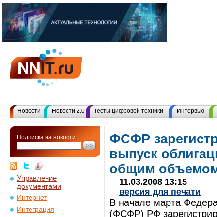
Новости
Новости 2.0
Тесты цифровой техники
Интервью
ФСФР зарегист
Подписка на новости:
выпуск облига
общим объемом 
Управление
11.03.2008 13:15
документами
версия для печати
Интернет
В начале марта Федер
Интеграция
(ФСФР) РФ зарегистри