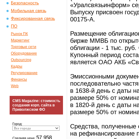
Безопасность
«Уралсвязьинформ» сер
Мобильная связь
Выпуску присвоен госу
00175-А.
Фиксированная связь
ПО
Размещение облигацион
Рынок ПК
бирже ММВБ по открыт
Маркетинг
облигации - 1 тыс. руб.
Торговые сети
Оборудование
Купонный период соста
Outsourcing
является ОАО АКБ «Св
Кадры
Регулирование
Эмиссионными докумен
Финансы
последовательно частя
Web
в 1638-й день с даты 
размере 50% от номина
CMS Magazine: стоимость
в 1820-й день с даты 
создания корп. сайта в
Приволжском ФО
размере 50% от номина
Город:
Средства, полученные 
на рефинансирование 
57 958
Средняя цена: