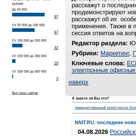
рублей
расскажут о последни
До 50 000
продемонстрируют но
97
расскажут об их особ
применения. Также в 
От 50 000 до 100 000
сессия ответов на во
67
От 100 000 до 200 000
Редактор раздела:
Юр
32
Рубрики:
Маркетинг
,
От 200 000 до 300 000
Ключевые слова:
EC
10
электронные офисные
От 300 000 до 500 000
3
наверх
Все типы сайтов
А знаете ли Вы что?
Аккредитованный регистратор Dom
NNIT.RU: последние нов
04.08.2026
Российск