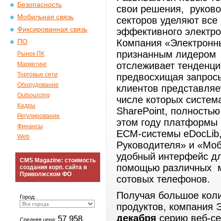
Безопасность
свои решения, руково
Мобильная связь
секторов уделяют все
Фиксированная связь
эффективного электро
Компания «Электронн
ПО
признанным лидером 
Рынок ПК
отслеживает тенденци
Маркетинг
Торговые сети
предвосхищая запрос
Оборудование
клиентов представляе
Outsourcing
числе которых систем
Кадры
SharePoint, полность
Регулирование
этом году платформы M
Финансы
ECM-системы eDocLib
Web
Руководителя» и «Мо
удобный интерфейс дл
CMS Magazine: стоимость
помощью различных мо
создания корп. сайта в
Приволжском ФО
сотовых телефонов.
Получая большое коли
Город:
продуктов, компания
декабря
серию веб-се
57 958
Средняя цена: