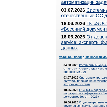
автоматизации зада
03.07.2026
Системны
отечественные ОС д
18.06.2026
ГК «ЭОС»
«Весенний документ
16.06.2026
От децен
service: эксперты 
данных
MSKIT.RU: последние новости Мо
04.08.2026
Российский RPA-рын
от автоматизации задач к упр
процессами и AI
03.07.2026
Системные програ
обсудили переход на отечеств
встроенных систем
18.06.2026
ГК «ЭОС» подвела и
партнерской конференции «Ве
документооборот – 2026»
16.06.2026
От децентрализован
governed self-service: эксперт