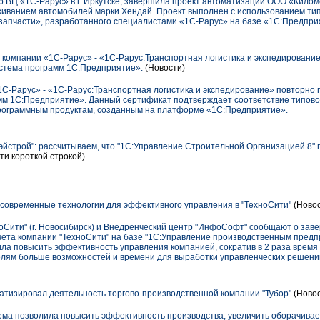
 ВЦ «1С-Рарус» в г. Иркутске, завершила проект автоматизации ООО «Килом
иванием автомобилей марки Хендай. Проект выполнен с использованием ти
апчасти», разработанного специалистами «1С-Рарус» на базе «1С:Предпри
компании «1С-Рарус» - «1С-Рарус:Транспортная логистика и экспедирование
стема программ 1С:Предприятие».
(Новости)
С-Рарус» - «1С-Рарус:Транспортная логистика и экспедирование» повторно 
мм 1С:Предприятие». Данный сертификат подтверждает соответствие типово
ограммным продуктам, созданным на платформе «1С:Предприятие».
эйстрой": рассчитываем, что "1С:Управление Строительной Организацией 8"
ти короткой строкой)
 современные технологии для эффективного управления в "ТехноСити"
(Новос
оСити" (г. Новосибирск) и Внедренческий центр "ИнфоСофт" сообщают о зав
чета компании "ТехноСити" на базе "1С:Управление производственным предп
а повысить эффективность управления компанией, сократив в 2 раза время 
лям больше возможностей и времени для выработки управленческих решени
матизировал деятельность торгово-производственной компании "Тубор"
(Новос
ма позволила повысить эффективность производства, увеличить оборачиваем