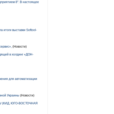
приятием 8". В настоящее
итоги выставки Softool-
сервис»,
(Новости)
дящей в холдинг «ДОН-
чения для автоматизации
чной Украины
(Новости)
org/ (КИД, ЮГО-ВОСТОЧНАЯ