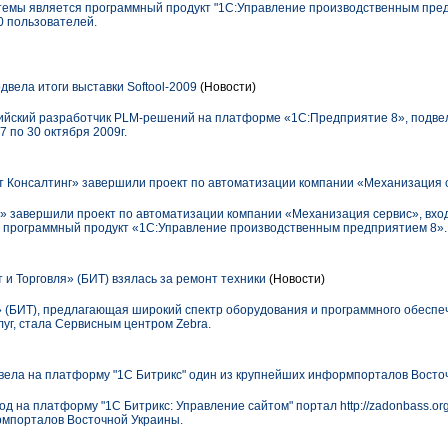
темы является программный продукт "1С:Управление производственным пред
0 пользователей.
ела итоги выставки Softool-2009
(Новости)
ский разработчик PLM-решений на платформе «1С:Предприятие 8», подвела 
7 по 30 октября 2009г.
Консалтинг» завершили проект по автоматизации компании «Механизация 
 завершили проект по автоматизации компании «Механизация сервис», вхо
н программный продукт «1С:Управление производственным предприятием 8».
и Торговля» (БИТ) взялась за ремонт техники
(Новости)
» (БИТ), предлагающая широкий спектр оборудования и программного обеспе
уг, стала Сервисным центром Zebra.
ела на платформу "1С Битрикс" один из крупнейших информпорталов Восто
д на платформу "1С Битрикс: Управление сайтом" портал http://zadonbass.
рмпорталов Восточной Украины.