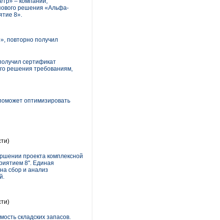
етр» – компании,
пового решения «Альфа-
ятие 8».
», повторно получил
получил сертификат
го решения требованиям,
 поможет оптимизировать
ти)
ершении проекта комплексной
риятием 8". Единая
на сбор и анализ
й.
ти)
ость складских запасов.