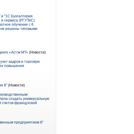
 и "1С:Бухгалтерия
 и сервиса (РГУТиС).
атное обучение с 6
адачи решены типовыми
инге «Астэк МТ»
(Новости)
учет кадров и торговую
лях повышения
я 8"
(Новости)
роизводственным
олила создать универсальную
и счетов французской
твенным предприятием 8"