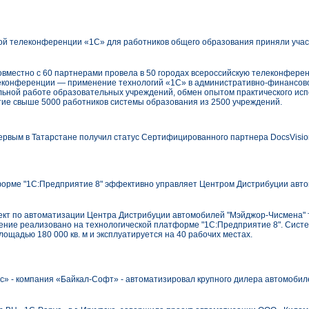
ой телеконференции «1С» для работников общего образования приняли уча
совместно с 60 партнерами провела в 50 городах всероссийскую телеконфере
еконференции — применение технологий «1С» в административно-финансово
льной работе образовательных учреждений, обмен опытом практического исп
ие свыше 5000 работников системы образования из 2500 учреждений.
рвым в Татарстане получил статус Сертифицированного партнера DocsVisio
рме "1С:Предприятие 8" эффективно управляет Центром Дистрибуции авто
ект по автоматизации Центра Дистрибуции автомобилей "Мэйджор-Чисмена" 
шение реализовано на технологической платформе "1С:Предприятие 8". Сис
ощадью 180 000 кв. м и эксплуатируется на 40 рабочих местах.
» - компания «Байкал-Софт» - автоматизировал крупного дилера автомобилей