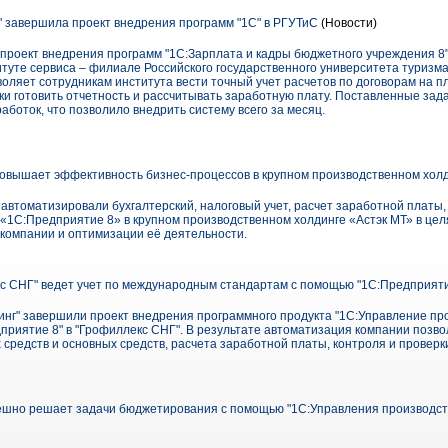
 завершила проект внедрения программ "1С" в РГУТиС
(Новости)
роект внедрения программ "1С:Зарплата и кадры бюджетного учреждения 8"
туте сервиса – филиале Российского государственного университета туризма
ляет сотрудникам института вести точный учет расчетов по договорам на пл
оки готовить отчетность и рассчитывать заработную плату. Поставленные з
аботок, что позволило внедрить систему всего за месяц.
 повышает эффективность бизнес-процессов в крупном производственном холд
 автоматизировали бухгалтерский, налоговый учет, расчет заработной платы, 
«1С:Предприятие 8» в крупном производственном холдинге «Астэк МТ» в це
компании и оптимизации её деятельности.
 СНГ" ведет учет по международным стандартам с помощью "1С:Предприяти
нг" завершили проект внедрения программного продукта "1С:Управление п
дприятие 8" в "Грофиллекс СНГ". В результате автоматизация компании позв
средств и основных средств, расчета заработной платы, контроля и проверк
пешно решает задачи бюджетирования с помощью "1С:Управления производс