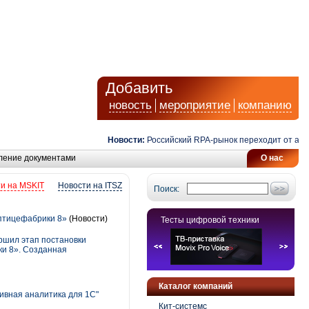
Добавить
новость
мероприятие
компанию
Новости:
Российский RPA-рынок переходит от автомат
ление документами
О нас
и на MSKIT
Новости на ITSZ
Поиск:
птицефабрики 8»
(Новости)
Тесты цифровой техники
ршил этап постановки
ки 8». Созданная
Каталог компаний
ивная аналитика для 1С"
Кит-системс