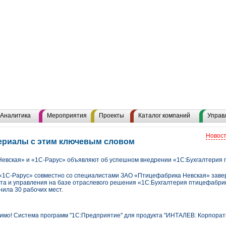
Аналитика
Мероприятия
Проекты
Каталог компаний
Управ
Новост
териалы с этим ключевым словом
евская» и «1С-Рарус» объявляют об успешном внедрении «1С:Бухгалтерия 
«1С-Рарус» совместно со специалистами ЗАО «Птицефабрика Невская» заве
та и управления на базе отраслевого решения «1С:Бухгалтерия птицефабри
ила 30 рабочих мест.
мо! Система программ "1С:Предприятие" для продукта "ИНТАЛЕВ: Корпорат