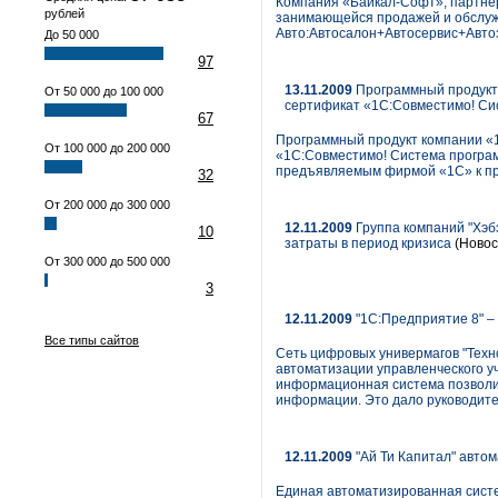
Компания «Байкал-Софт», партнер
рублей
занимающейся продажей и обслуж
Авто:Автосалон+Автосервис+Автоз
До 50 000
97
13.11.2009
Программный продукт 
От 50 000 до 100 000
сертификат «1С:Совместимо! Си
67
Программный продукт компании «1
От 100 000 до 200 000
«1С:Совместимо! Система програ
предъявляемым фирмой «1С» к пр
32
От 200 000 до 300 000
12.11.2009
Группа компаний "Хэб
10
затраты в период кризиса
(Новос
От 300 000 до 500 000
3
12.11.2009
"1С:Предприятие 8" –
Все типы сайтов
Сеть цифровых универмагов "Техн
автоматизации управленческого у
информационная система позволил
информации. Это дало руководите
12.11.2009
"Ай Ти Капитал" авто
Единая автоматизированная систе