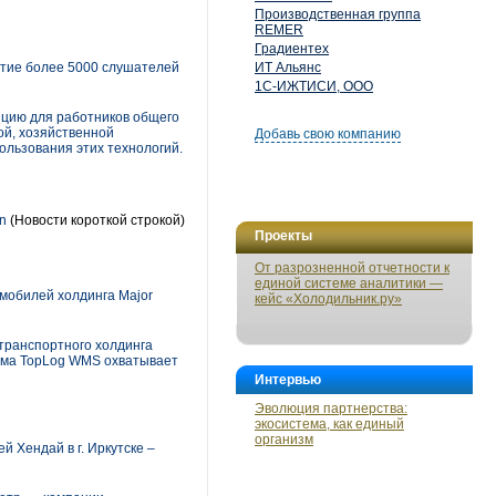
Производственная группа
REMER
Градиентех
стие более 5000 слушателей
ИТ Альянс
1С-ИЖТИСИ, ООО
нцию для работников общего
й, хозяйственной
Добавь свою компанию
ользования этих технологий.
n
(Новости короткой строкой)
Проекты
От разрозненной отчетности к
единой системе аналитики —
мобилей холдинга Major
кейс «Холодильник.ру»
транспортного холдинга
тема TopLog WMS охватывает
Интервью
Эволюция партнерства:
экосистема, как единый
организм
 Хендай в г. Иркутске –