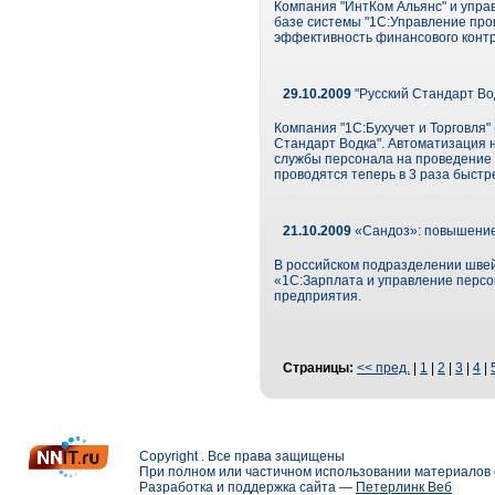
Компания "ИнтКом Альянс" и упра
базе системы "1С:Управление про
эффективность финансового контр
29.10.2009
"Русский Стандарт Во
Компания "1С:Бухучет и Торговля"
Стандарт Водка". Автоматизация 
службы персонала на проведение 
проводятся теперь в 3 раза быстр
21.10.2009
«Сандоз»: повышение 
В российском подразделении шве
«1С:Зарплата и управление персо
предприятия.
Страницы:
<< пред.
|
1
|
2
|
3
|
4
|
Copyright . Все права защищены
При полном или частичном использовании материалов с
Разработка и поддержка сайта —
Петерлинк Веб