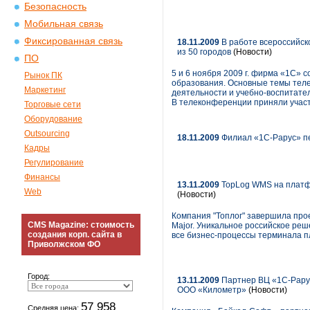
Безопасность
Мобильная связь
Фиксированная связь
18.11.2009
В работе всероссийск
из 50 городов
(Новости)
ПО
5 и 6 ноября 2009 г. фирма «1С» 
Рынок ПК
образования. Основные темы тел
Маркетинг
деятельности и учебно-воспитате
В телеконференции приняли участ
Торговые сети
Оборудование
Outsourcing
18.11.2009
Филиал «1C-Рарус» пе
Кадры
Регулирование
Финансы
13.11.2009
TopLog WMS на платфо
Web
(Новости)
Компания "Топлог" завершила про
CMS Magazine: стоимость
Major. Уникальное российское ре
создания корп. сайта в
все бизнес-процессы терминала пл
Приволжском ФО
Город:
13.11.2009
Партнер ВЦ «1С-Рарус
ООО «Километр»
(Новости)
57 958
Средняя цена: