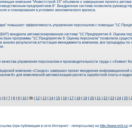
вляющая компания "Инвестстрой-15" объявили о завершении проекта автом
изводственным предприятием 8". Внедренная система позволила руководств
оля и планирования в условиях экономического кризиса.
дка" повышает эффективность управления персоналом с помощью "1С:Пред
 (БИТ) внедрила автоматизированную систему "1С:Предприятие 8. Оценка пер
на базе программы "1С:Предприятие 8. Оценка персонала" позволила сущест
и анализ результатов аттестации менеджмента компании, все процедуры по 
ее.
качества управления персоналом и производительности труда с «Хомнет К
йцарской компании «Сандоз» завершен проект внедрения информационной с
налом 8» для комплексной автоматизации расчета заработной платы и кадр
5
|
6
|
7
|
8
|
9
|
10
|
11
|
12
|
13
|
14
|
15
|
16
|
17
|
18
|
19
|
20
|
21
|
22
|
23
|
24
|
25
|
сылка (при публикации в сети Интернет - гиперссылка) на
http://www.nnit.ru/
об