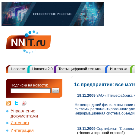
Новости
Новости 2.0
Тесты цифровой техники
Интервью
1с предприятие: все ма
Подписка на новости:
19.11.2009
ЗАО «Птицефабрика Н
Нижегородский филиал компании 
системы регламентированного уче
Управление
информационная система объедин
документами
Интернет
18.11.2009
Сертификат "Совмести
Интеграция
(Новости короткой строкой)