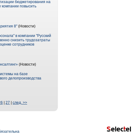
атизации бюджетирования на
у компании повысить
приятия 8"
(Новости)
сонала" в компании "Русский
венно снизить трудозатраты
оценке сотрудников
онсалтинг»
(Новости)
истемы на базе
ового делопроизводства
26
|
27
|
след. >>
язательна