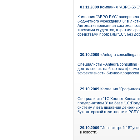
03.11.2009
Компания "АВРО-БУС"
Компания "АВРО-БУС" завершила п
бюджетного учреждения 8" в Инсти
Автоматизированная система позво
тысячами студентов, в краткие ср
средствами программ "1С", без дор
30.10.2009
«Antegra consulting»
Специалисты «Antegra consulting»
деятельность на базе платформы 
эффективности бизнес-процессов 
29.10.2009
Компания "Грофиллекс
Специалисты "1С:Хомнет Консалти
предприятием 8" на базе "1С:Пре
систему учета движения денежных 
бухгалтерской отчетности и РСБУ.
29.10.2009
"Инвестстрой-15" ус
(Новости)