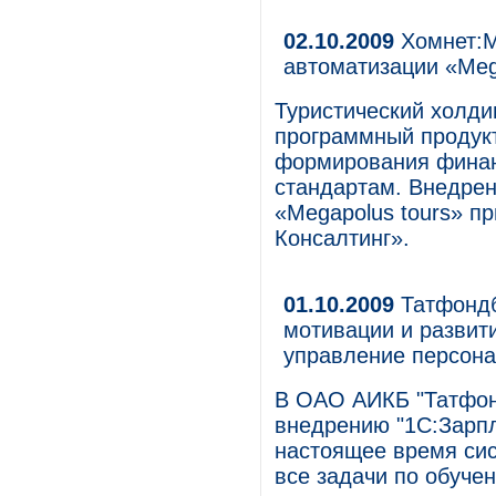
02.10.2009
Хомнет:М
автоматизации «Meg
Туристический холди
программный продук
формирования финан
стандартам. Внедрен
«Megapolus tours» п
Консалтинг».
01.10.2009
Татфондб
мотивации и развит
управление персона
В ОАО АИКБ "Татфон
внедрению "1С:Зарпл
настоящее время сис
все задачи по обуче