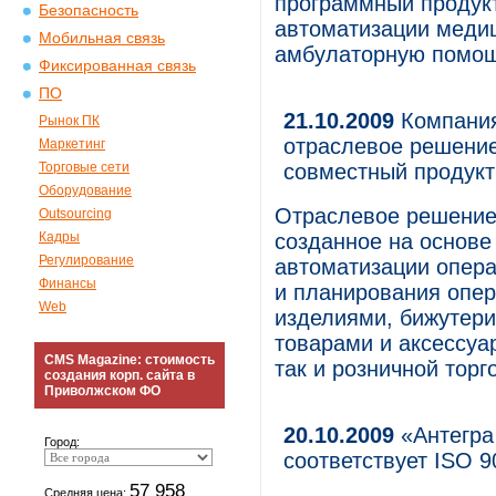
программный продук
Безопасность
автоматизации меди
Мобильная связь
амбулаторную помощ
Фиксированная связь
ПО
21.10.2009
Компания
Рынок ПК
отраслевое решение
Маркетинг
Торговые сети
совместный продукт
Оборудование
Отраслевое решение
Outsourcing
Кадры
созданное на основе
Регулирование
автоматизации опера
Финансы
и планирования опер
Web
изделиями, бижутер
товарами и аксессуа
CMS Magazine: стоимость
так и розничной торг
создания корп. сайта в
Приволжском ФО
20.10.2009
«Антегра 
Город:
соответствует ISO 9
57 958
Средняя цена: