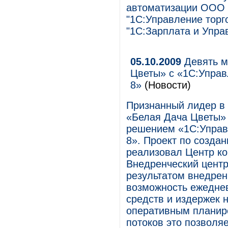
автоматизации ООО "
"1С:Управление торго
"1С:Зарплата и Упра
05.10.2009
Девять м
Цветы» с «1С:Упра
8»
(Новости)
Признанный лидер в
«Белая Дача Цветы» 
решением «1С:Управ
8». Проект по созда
реализовал Центр к
Внедренческий цент
результатом внедре
возможность ежедне
средств и издержек н
оперативным планир
потоков это позволя