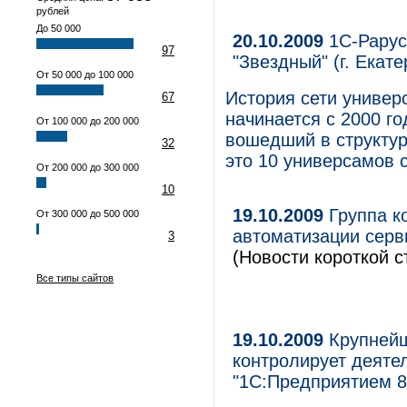
рублей
До 50 000
20.10.2009
1С-Рарус
97
"Звездный" (г. Екате
От 50 000 до 100 000
История сети универ
67
начинается с 2000 го
От 100 000 до 200 000
вошедший в структур
32
это 10 универсамов 
От 200 000 до 300 000
10
19.10.2009
Группа к
От 300 000 до 500 000
автоматизации серв
3
(Новости короткой с
Все типы сайтов
19.10.2009
Крупнейш
контролирует деяте
"1С:Предприятием 8