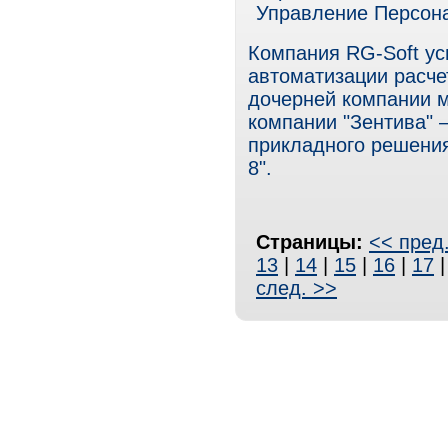
Управление Персон
Компания RG-Soft ус
автоматизации расче
дочерней компании 
компании "Зентива" 
прикладного решени
8".
Страницы:
<< пред
13
|
14
|
15
|
16
|
17
след. >>