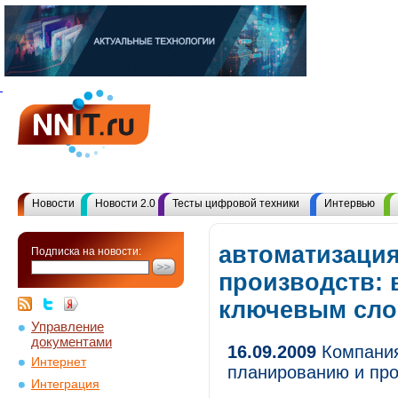
Новости
Новости 2.0
Тесты цифровой техники
Интервью
автоматизаци
Подписка на новости:
производств: 
ключевым сл
Управление
документами
16.09.2009
Компания
Интернет
планированию и пр
Интеграция