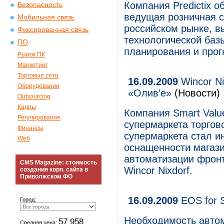
Компания Predictix о
Безопасность
ведущая розничная с
Мобильная связь
российском рынке, в
Фиксированная связь
технологической баз
ПО
планирования и прог
Рынок ПК
Маркетинг
Торговые сети
16.09.2009
Wincor Ni
Оборудование
«Олив’е»
(Новости)
Outsourcing
Кадры
Компания Smart Value
Регулирование
супермаркета торгов
Финансы
супермаркета стал и
Web
оснащенности магази
автоматизации фрон
CMS Magazine: стоимость
Wincor Nixdorf.
создания корп. сайта в
Приволжском ФО
16.09.2009
EOS for S
Город:
Необходимость авто
57 958
Средняя цена: