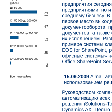
предприятия сегодня
рублей
До 50 000
предприятиями, но и
97
среднему бизнесу. В 
первое место выходя
От 50 000 до 100 000
документооборота, п
67
документов, а также
От 100 000 до 200 000
их исполнением. Раз
32
примере системы кла
От 200 000 до 300 000
EOS for SharePoint,
10
офисные системы» на
От 300 000 до 500 000
Office SharePoint Se
3
15.09.2009
Almali ав
Все типы сайтов
использованием реш
Руководством компа
автоматизацию всех 
решения iSolutions-Т
Dynamics AX. Целью 