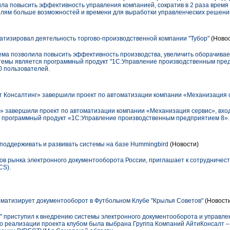
а повысить эффективность управления компанией, сократив в 2 раза время 
лям больше возможностей и времени для выработки управленческих решени
матизировал деятельность торгово-производственной компании "Тубор"
(Новос
ма позволила повысить эффективность производства, увеличить оборачиваем
темы является программный продукт "1С:Управление производственным пред
0 пользователей.
Консалтинг» завершили проект по автоматизации компании «Механизация 
 завершили проект по автоматизации компании «Механизация сервис», вхо
н программный продукт «1С:Управление производственным предприятием 8».
 поддерживать и развивать системы на базе Hummingbird
(Новости)
ров рынка электронного документооборота России, приглашает к сотрудничес
CS).
оматизирует документооборот в Футбольном Клубе "Крылья Советов"
(Новост
" приступил к внедрению системы электронного документооборота и управл
о реализации проекта клубом была выбрана Группа Компаний АйтиКонсалт 