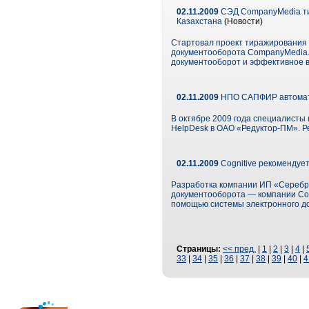
02.11.2009
СЭД CompanyMedia тир
Казахстана
(Новости)
Стартовал проект тиражирования 
документооборота CompanyMedia.
документооборот и эффективное в
02.11.2009
НПО САПФИР автомати
В октябре 2009 года специалист
HelpDesk в ОАО «Редуктор-ПМ». Р
02.11.2009
Cognitive рекоменду
Разработка компании ИП «Серебря
документооборота — компании Cogn
помощью системы электронного д
Страницы:
<< пред.
|
1
|
2
|
3
|
4
|
33
|
34
|
35
|
36
|
37
|
38
|
39
|
40
|
4