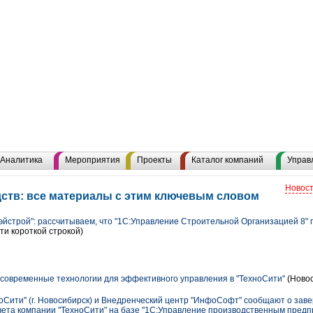
Аналитика
Мероприятия
Проекты
Каталог компаний
Управ
Новост
ств: все материалы с этим ключевым словом
эйстрой": рассчитываем, что "1С:Управление Строительной Организацией 8"
ти короткой строкой)
 современные технологии для эффективного управления в "ТехноСити"
(Новос
оСити" (г. Новосибирск) и Внедренческий центр "ИнфоСофт" сообщают о зав
чета компании "ТехноСити" на базе "1С:Управление производственным предп