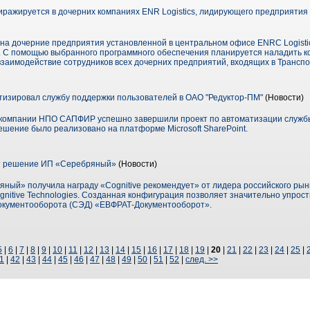
ажируется в дочерних компаниях ENR Logistics, лидирующего предприятия 
на дочерние предприятия установленной в центральном офисе ENRC Logisti
 С помощью выбранного программного обеспечения планируется наладить 
заимодействие сотрудников всех дочерних предприятий, входящих в Транспор
зировал службу поддержки пользователей в ОАО "Редуктор-ПМ"
(Новости)
ы компании НПО САПФИР успешно завершили проект по автоматизации служб
ешение было реализовано на платформе Microsoft SharePoint.
ет решение ИП «Серебряный»
(Новости)
ный» получила награду «Cognitive рекомендует» от лидера российского рын
itive Technologies. Созданная конфигурация позволяет значительно упрости
окументооборота (СЭД) «ЕВФРАТ-Документооборот».
5
|
6
|
7
|
8
|
9
|
10
|
11
|
12
|
13
|
14
|
15
|
16
|
17
|
18
|
19
|
20
|
21
|
22
|
23
|
24
|
25
|
1
|
42
|
43
|
44
|
45
|
46
|
47
|
48
|
49
|
50
|
51
|
52
|
след. >>