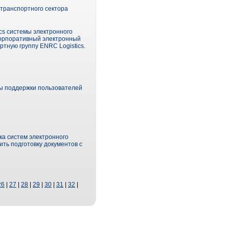
транспортного сектора
cs системы электронного
корпоративный электронный
тную группу ENRC Logistics.
ы поддержки пользователей
ка систем электронного
ть подготовку документов с
26
|
27
|
28
|
29
|
30
|
31
|
32
|