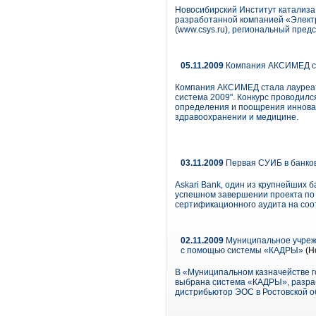
Новосибирский Институт катализа
разработанной компанией «Элект
(www.csys.ru), региональный пред
05.11.2009
Компания АКСИМЕД ст
Компания АКСИМЕД стала лауреат
система 2009". Конкурс проводил
определения и поощрения иннова
здравоохранении и медицине.
03.11.2009
Первая СУИБ в банков
Askari Bank, один из крупнейших
успешном завершении проекта по
сертификационного аудита на соо
02.11.2009
Муниципальное учрежд
с помощью системы «КАДРЫ»
(Н
В «Муниципальном казначействе го
выбрана система «КАДРЫ», разра
дистрибьютор ЭОС в Ростовской о