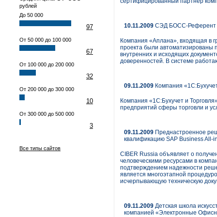
сертифицированный партнер комп
рублей
До 50 000
10.11.2009
СЭД БОСС-Референт 
97
От 50 000 до 100 000
Компания «Аплана», входящая в 
проекта были автоматизированы п
67
внутренних и исходящих документо
доверенностей. В системе работа
От 100 000 до 200 000
32
09.11.2009
Компания «1С:Бухучет 
От 200 000 до 300 000
10
Компания «1С:Бухучет и Торговля
предприятий сферы торговли и усл
От 300 000 до 500 000
3
09.11.2009
Преднастроенное реше
квалификацию SAP Business All-i
Все типы сайтов
CIBER Russia объявляет о получе
человеческими ресурсами в компан
подтверждением надежности решен
является многоэтапной процедуро
исчерпывающую техническую докум
09.11.2009
Детская школа искусс
компанией «Электронные Офис