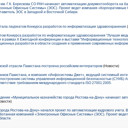
 им. Г.К. Борескова СО РАН начинает автоматизацию документооборота на б
ронные Офисные Системы» (ЭОС). Проект ведет компания «Корпоративные 
ставитель ЭОС в Западной и Восточной Сибири.
ала лауреатом Конкурса разработок по информатизации здравоохранения
(
ом Конкурса разработок по информатизации здравоохранения "Лучшая ме
ся в рамках X Ежегодной конференции и выставки "Информационные технологи
ционных разработок в области создания и применения современных информ
ской отрасли Пакистана построена российским интегратором
(Новости)
 банков Пакистана, и компания «Инфосистемы Джет», ведущий системный инте
 построению системы управления информационной безопасностью (СУИБ) As
тветствие требованиям международного стандарта ISO 27001:2005.
ение «Муниципальное казначейство города Ростова-на-Дону» начинает авт
овости)
рода Ростова-на-Дону» начался проект по автоматизации кадрового учета. В
ботанная компанией «Электронные Офисные Системы» (ЭОС). Проект ведет 
бласти.