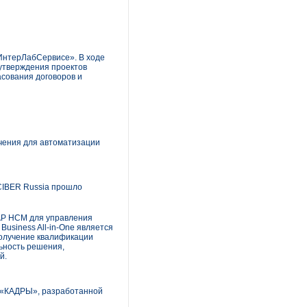
ИнтерЛабСервисе». В ходе
утверждения проектов
асования договоров и
чения для автоматизации
CIBER Russia прошло
SAP HCM для управления
usiness All-in-One является
Получение квалификации
ьность решения,
й.
ы «КАДРЫ», разработанной