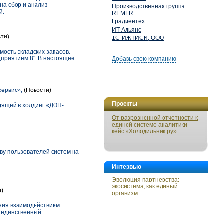
на сбор и анализ
Производственная группа
й.
REMER
Градиентех
ИТ Альянс
ти)
1С-ИЖТИСИ, ООО
ость складских запасов.
приятием 8". В настоящее
Добавь свою компанию
сервис»,
(Новости)
Проекты
дящей в холдинг «ДОН-
От разрозненной отчетности к
единой системе аналитики —
кейс «Холодильник.ру»
тву пользователей систем на
Интервью
Эволюция партнерства:
экосистема, как единый
и)
организм
ения взаимодействием
– единственный