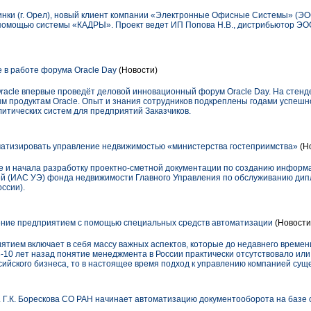
линки (г. Орел), новый клиент компании «Электронные Офисные Системы» (ЭО
 помощью системы «КАДРЫ». Проект ведет ИП Попова Н.В., дистрибьютор ЭОС
 в работе форума Oracle Day
(Новости)
Oracle впервые проведёт деловой инновационный форум Oracle Day. На стенд
м продуктам Oracle. Опыт и знания сотрудников подкреплены годами успешн
тических систем для предприятий Заказчиков.
атизировать управление недвижимостью «министерства гостеприимства»
(Н
се и начала разработку проектно-сметной документации по созданию инфор
й (ИАС УЭ) фонда недвижимости Главного Управления по обслуживанию дип
ссии).
ние предприятием с помощью специальных средств автоматизации
(Новости
тием включает в себя массу важных аспектов, которые до недавнего времен
-10 лет назад понятие менеджмента в России практически отсутствовало или
сийского бизнеса, то в настоящее время подход к управлению компанией сущ
. Г.К. Борескова СО РАН начинает автоматизацию документооборота на баз