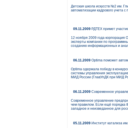
Детская школа искусств №2 им. Г
автоматизации кадрового учета с
09.11.2009
РДТЕХ примет участие
12 ноября 2009 года корпорация 
эксперты компании по программны
созданию информационных и анали
06.11.2009
Optima поможет автом
Optima одержала победу в конкур
системы управления эксплуатацие
МИД России (ГлавУпДК при МИД Ро
06.11.2009
Современное управле
Современное управление предприя
чем правилом. Если ещё порядка 8
западное и неизведанное для рос
05.11.2009
Институт катализа им