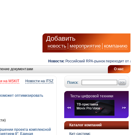
Добавить
новость
мероприятие
компанию
Новости:
Российский RPA-рынок переходит от автомат
ление документами
О нас
и на MSKIT
Новости на ITSZ
Поиск:
 поможет оптимизировать
Тесты цифровой техники
ти)
Каталог компаний
ершении проекта комплексной
риятием 8". Единая
Кит-системс