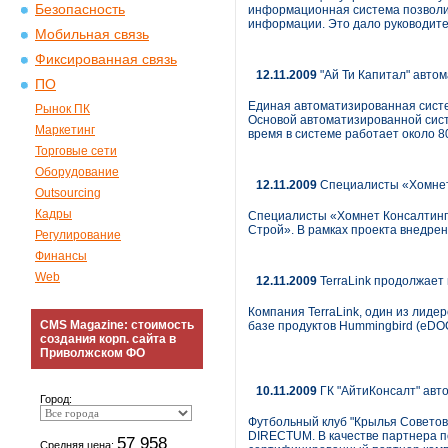
Безопасность
информационная система позволил
информации. Это дало руководите
Мобильная связь
Фиксированная связь
12.11.2009
"Ай Ти Капитал" авто
ПО
Единая автоматизированная систе
Рынок ПК
Основой автоматизированной сис
Маркетинг
время в системе работает около 8
Торговые сети
Оборудование
12.11.2009
Специалисты «Хомнет 
Outsourcing
Кадры
Специалисты «Хомнет Консалтинг»
Строй». В рамках проекта внедре
Регулирование
Финансы
Web
12.11.2009
TerraLink продолжает
Компания TerraLink, один из лиде
CMS Magazine: стоимость
базе продуктов Hummingbird (eDO
создания корп. сайта в
Приволжском ФО
10.11.2009
ГК "АйтиКонсалт" авт
Город:
Футбольный клуб "Крылья Советов
DIRECTUM. В качестве партнера п
57 958
Средняя цена: