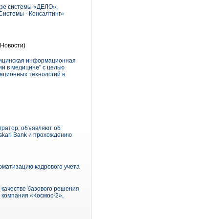
азе системы «ДЕЛО»,
Системы - Консалтинг»
Новости)
дицинская информационная
и в медицине" с целью
ационных технологий в
гратор, объявляют об
kari Bank и прохождению
оматизацию кадрового учета
 качестве базового решения
компания «Космос-2»,