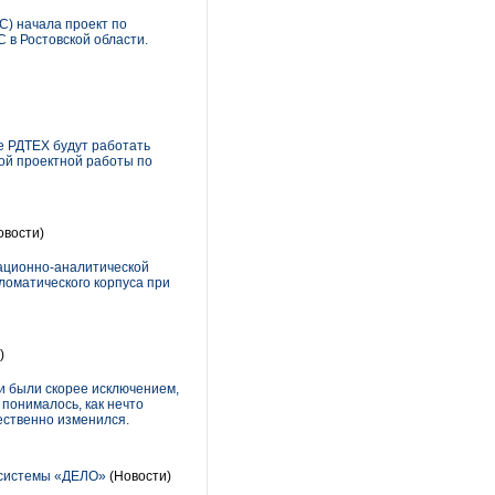
С) начала проект по
 в Ростовской области.
е РДТЕХ будут работать
ой проектной работы по
овости)
мационно-аналитической
ломатического корпуса при
)
и были скорее исключением,
 понималось, как нечто
ественно изменился.
е системы «ДЕЛО»
(Новости)