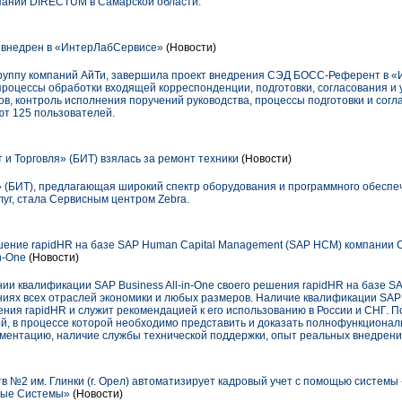
ании DIRECTUM в Самарской области.
внедрен в «ИнтерЛабСервисе»
(Новости)
группу компаний АйТи, завершила проект внедрения СЭД БОСС-Референт в «
роцессы обработки входящей корреспонденции, подготовки, согласования и 
в, контроль исполнения поручений руководства, процессы подготовки и согл
ют 125 пользователей.
и Торговля» (БИТ) взялась за ремонт техники
(Новости)
» (БИТ), предлагающая широкий спектр оборудования и программного обеспе
уг, стала Сервисным центром Zebra.
ние rapidHR на базе SAP Human Capital Management (SAP HCM) компании 
n-One
(Новости)
нии квалификации SAP Business All-in-One своего решения rapidHR на базе 
иях всех отраслей экономики и любых размеров. Наличие квалификации SAP B
ия rapidHR и служит рекомендацией к его использованию в России и СНГ. 
й, в процессе которой необходимо представить и доказать полнофункционал
ентацию, наличие службы технической поддержки, опыт реальных внедрени
тв №2 им. Глинки (г. Орел) автоматизирует кадровый учет с помощью систем
ные Системы»
(Новости)