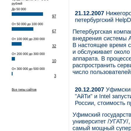
рублей
До 50 000
21.12.2007
Нижегоро
97
петербургский Help
От 50 000 до 100 000
Петербургская комп
67
внедрения системы A
От 100 000 до 200 000
В настоящее время 
32
и обслуживает около
От 200 000 до 300 000
аппарата. В процесс
10
распространить серв
От 300 000 до 500 000
число пользователей 
3
20.12.2007
Уфимский
Все типы сайтов
"АйТи" и Intel зап
России, стоимость п
Уфимский государст
университет /УГАТУ/,
самый мощный супер