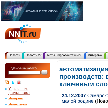
Новости
Новости 2.0
Тесты цифровой техники
Интервью
автоматизаци
Подписка на новости:
производств: 
ключевым сл
Управление
документами
24.12.2007
Самарско
Интернет
малой родине
(Ново
Интеграция