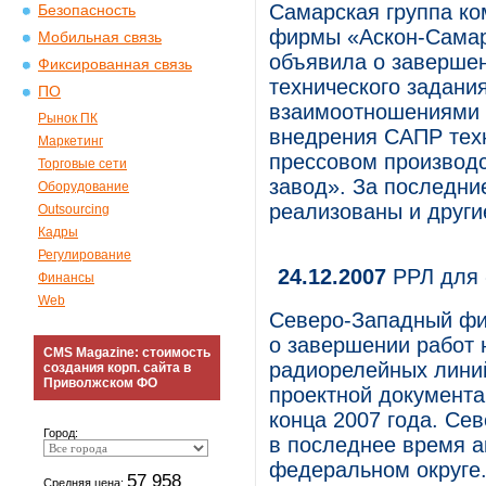
Самарская группа ко
Безопасность
фирмы «Аскон-Самар
Мобильная связь
объявила о завершен
Фиксированная связь
технического задани
ПО
взаимоотношениями 
Рынок ПК
внедрения САПР техн
Маркетинг
прессовом производ
Торговые сети
завод». За последни
Оборудование
реализованы и други
Outsourcing
Кадры
Регулирование
24.12.2007
РРЛ для 
Финансы
Web
Северо-Западный фи
о завершении работ 
CMS Magazine: стоимость
радиорелейных линий
создания корп. сайта в
Приволжском ФО
проектной документа
конца 2007 года. С
Город:
в последнее время а
федеральном округе
57 958
Средняя цена: