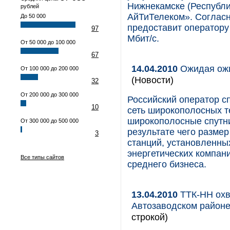
Нижнекамске (Республи
рублей
АйТиТелеком». Соглас
До 50 000
предоставит оператору 
97
Мбит/с.
От 50 000 до 100 000
67
14.04.2010
Ожидая ожи
От 100 000 до 200 000
(Новости)
32
От 200 000 до 300 000
Российский оператор с
10
сеть широкополосных т
широкополосные спутн
От 300 000 до 500 000
результате чего размер
3
станций, установленны
энергетических компани
Все типы сайтов
среднего бизнеса.
13.04.2010
ТТК-НН охв
Автозаводском район
строкой)