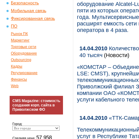
Безопасность
оборудование Alcatel-L
пяти из которых операт
Мобильная связь
года. Мультисервисны
Фиксированная связь
расширят емкость сети 
ПО
оператора в 4 раза.
Рынок ПК
Маркетинг
Торговые сети
14.04.2010
Количество
Оборудование
40 тысяч
(Новости)
Outsourcing
«КОМСТАР – Объедине
Кадры
LSE: CMST), крупнейши
Регулирование
телекоммуникационных у
Финансы
Приволжский филиал 
Web
компании ОАО «КОМСТА
услуги кабельного теле
CMS Magazine: стоимость
создания корп. сайта в
Приволжском ФО
14.04.2010
«ТТК-Самар
Город:
Телекоммуникационный
услуг в Республике Та
57 958
Средняя цена: