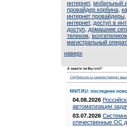
интернет
,
мобильный и
провайдер корбина
,
к
интернет провайдеры
интернет
,
доступ в инт
доступ
,
домашние сет
телеком
,
волгателеко
магистральный опера
наверх
А знаете ли Вы что?
CityTelecom.ru зарегистрирует вашу
NNIT.RU: последние нов
04.08.2026
Российск
автоматизации зада
03.07.2026
Системны
отечественные ОС д