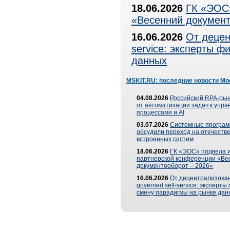
18.06.2026
ГК «ЭОС»
«Весенний документ
16.06.2026
От децен
service: эксперты 
данных
MSKIT.RU: последние новости Мо
04.08.2026
Российский RPA-рын
от автоматизации задач к упр
процессами и AI
03.07.2026
Системные програ
обсудили переход на отечеств
встроенных систем
18.06.2026
ГК «ЭОС» подвела и
партнерской конференции «Ве
документооборот – 2026»
16.06.2026
От децентрализован
governed self-service: эксперт
смену парадигмы на рынке дан