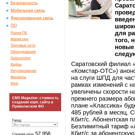
Безопасность
Сарато
Мобильная связь
провед
Фиксированная связь
введе
широко
ПО
для ра
Рынок ПК
того,
Маркетинг
Торговые сети
новые 
Оборудование
следу
Outsourcing
Саратовский филиал «
Кадры
«Комстар-ОТС») анон
Регулирование
на слуги ШПД для част
Финансы
Web
рамках изменений с н
увеличены скорости н
прежнего размера або
CMS Magazine: стоимость
создания корп. сайта в
плане «Классика» буде
Приволжском ФО
485 рублей в месяц. 
Кбит/с. Абонентская п
Город:
Безлимитный тариф «А
Кбит/с за абонентскую
57 958
Средняя цена: