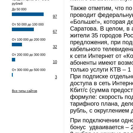
рублей
Также отметим, что п
До 50 000
проводит федеральну
97
«Больше!», которая де
От 50 000 до 100 000
Саратова. В целом, в
67
жители 35 городов Ро
От 100 000 до 200 000
предложения, при под
32
кабельного телевиден
к сети Интернет от «
От 200 000 до 300 000
абоненты имеют возмо
10
только услуги КТВ – 
От 300 000 до 500 000
При подписке отдельн
3
доступа в сеть Интер
Кбит/с (сумма предос
Все типы сайтов
формуле: скорость по
тарифного плана, деле
рубль, с округлением 
При подключении одно
бонус удваивается – 