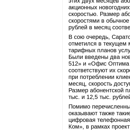
этих двух месяцев аб
акционных новогодних
скоростью. Размер аб
скоростями в обычное 
рублей в месяц соотве
В сою очередь, Сара
отметился в текущем
тарифных планов услу
Были введены два но
512» и «Офис Оптима
соответствуют их ско
при потреблении клие
месяц, скорость досту
Размер абонентской п
тыс. и 12,5 тыс. рубл
Помимо перечисленны
оказывают также таки
цифровая телефонная 
Ком», в рамках проек