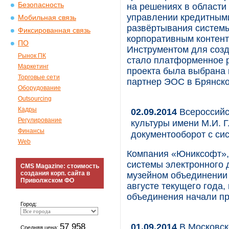
Безопасность
на решениях в области
управлении кредитными
Мобильная связь
развёртывания системы
Фиксированная связь
корпоративным контент
ПО
Инструментом для соз
Рынок ПК
стало платформенное р
Маркетинг
проекта была выбрана
Торговые сети
партнер ЭОС в Брянско
Оборудование
Outsourcing
Кадры
02.09.2014
Всероссийс
Регулирование
культуры имени М.И. 
Финансы
документооборот с с
Web
Компания «Юниксофт»,
системы электронного
CMS Magazine: стоимость
создания корп. сайта в
музейном объединении 
Приволжском ФО
августе текущего года
объединения начали п
Город:
57 958
01.09.2014
В Московск
Средняя цена: