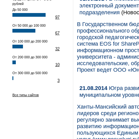
рублей
электронный документо
До 50 000
подразделения
(Новос
97
В Государственном бю
От 50 000 до 100 000
профессионального об
67
городской педагогичес
От 100 000 до 200 000
система EOS for Share
32
информационном прост
университета - админи
От 200 000 до 300 000
исследовательские, об
10
Проект ведет ООО «Юн
От 300 000 до 500 000
3
21.08.2014
Югра разви
муниципальном уровн
Все типы сайтов
Ханты-Мансийский авто
лидеров среди регионо
регулярно занимает вы
развитию информационн
пользующихся Единым 