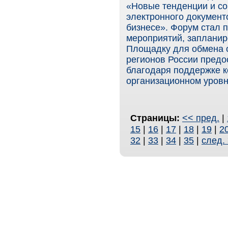
«Новые тенденции и со
электронного документо
бизнесе». Форум стал 
мероприятий, запланир
Площадку для обмена 
регионов России предо
благодаря поддержке к
организационном уровн
Страницы:
<< пред.
|
15
|
16
|
17
|
18
|
19
|
2
32
|
33
|
34
|
35
|
след.