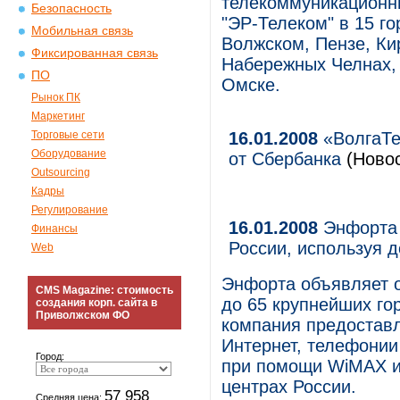
телекоммуникационн
Безопасность
"ЭР-Телеком" в 15 г
Мобильная связь
Волжском, Пензе, Ки
Фиксированная связь
Набережных Челнах, 
ПО
Омске.
Рынок ПК
Маркетинг
Торговые сети
16.01.2008
«ВолгаТе
Оборудование
от Сбербанка
(Новос
Outsourcing
Кадры
Регулирование
16.01.2008
Энфорта 
Финансы
России, используя 
Web
Энфорта объявляет о
CMS Magazine: стоимость
до 65 крупнейших гор
создания корп. сайта в
Приволжском ФО
компания предоставл
Интернет, телефонии
Город:
при помощи WiMAX и 
центрах России.
57 958
Средняя цена: