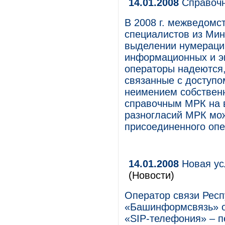
14.01.2008
Справочн
В 2008 г. межведомс
специалистов из Мин
выделении нумерации
информационных и э
операторы надеются,
связанные с доступо
неимением собственн
справочным МРК на в
разногласий МРК мож
присоединенного опе
14.01.2008
Новая ус
(Новости)
Оператор связи Рес
«Башинформсвязь» о
«SIP-телефония» – пе