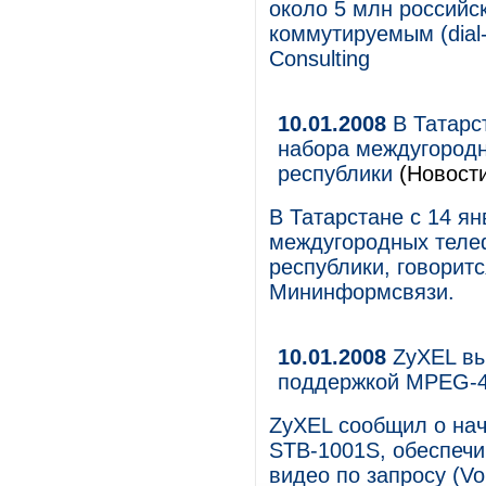
около 5 млн российск
коммутируемым (dial-
Consulting
10.01.2008
В Татарс
набора междугород
республики
(Новост
В Татарстане с 14 я
междугородных теле
республики, говорит
Мининформсвязи.
10.01.2008
ZyXEL вы
поддержкой MPEG-
ZyXEL сообщил о нач
STB-1001S, обеспеч
видео по запросу (V