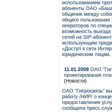
использованием прот
абоненты ОАО «Баши
общение между собой
общего пользования 
операторов по спец
возможность выхода 
сетей на SIP-абонент
использующим предв
«Доступ к сети Инте
юридическим лицам.
11.01.2008
ОАО "Гип
проектирования пла
(Новости)
ОАО "Гипросвязь" в
работу /НИР/ о конц
предоставления услу
сообщила пресс-слу