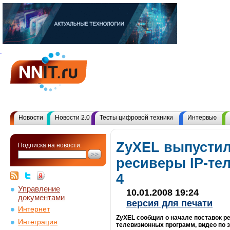
Новости
Новости 2.0
Тесты цифровой техники
Интервью
ZyXEL выпусти
Подписка на новости:
ресиверы IP-те
4
Управление
10.01.2008 19:24
документами
версия для печати
Интернет
ZyXEL сообщил о начале поставок р
Интеграция
телевизионных программ, видео по з