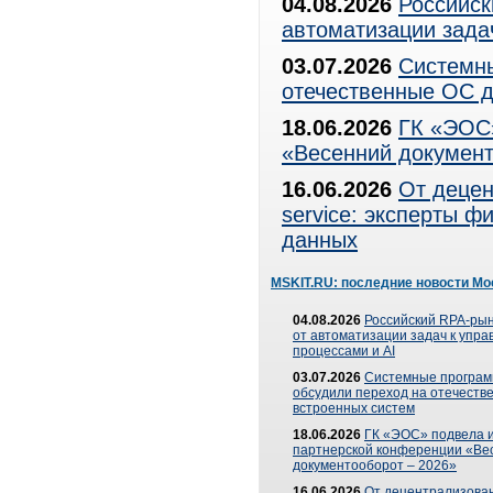
04.08.2026
Российск
автоматизации зада
03.07.2026
Системны
отечественные ОС д
18.06.2026
ГК «ЭОС»
«Весенний документ
16.06.2026
От децен
service: эксперты 
данных
MSKIT.RU: последние новости Мо
04.08.2026
Российский RPA-рын
от автоматизации задач к упр
процессами и AI
03.07.2026
Системные програ
обсудили переход на отечеств
встроенных систем
18.06.2026
ГК «ЭОС» подвела и
партнерской конференции «Ве
документооборот – 2026»
16.06.2026
От децентрализован