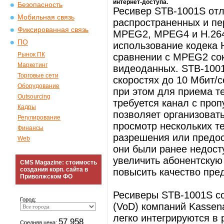
интернет-доступа.
Безопасность
Ресивер STB-1001S от
Мобильная связь
распространенных и пе
Фиксированная связь
MPEG2, MPEG4 и H.264
ПО
использование кодека 
Рынок ПК
сравнении с MPEG2 сок
Маркетинг
видеоданных. STB-1001
Торговые сети
скоростях до 10 Мбит/с
Оборудование
при этом для приема т
Outsourcing
требуется канал с проп
Кадры
позволяет организоват
Регулирование
просмотр нескольких т
Финансы
разрешения или предос
Web
они были ранее недост
увеличить абонентскую 
CMS Magazine: стоимость
создания корп. сайта в
повысить качество пре
Приволжском ФО
Ресиверы STB-1001S со
Город:
(VoD) компаний Kassena
легко интегрируются в
57 958
Средняя цена: