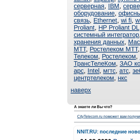
серверная
,
IBM
,
серве
оборудование
,
офисны
связь
,
Ethernet
,
wi fi
,
wi
Proliant
,
HP Proliant DL
системный интегратор
хранения данных
,
Мас
МТТ
,
Ростелеком МТТ
Телеком
,
Ростелеком
,
ТрансТелеКом
,
ЗАО к
apc
,
Intel
,
мгтс
,
атс
,
зе
центртелеком
,
нкс
наверх
А знаете ли Вы что?
CityTelecom.ru поможет вам получи
NNIT.RU: последние нов