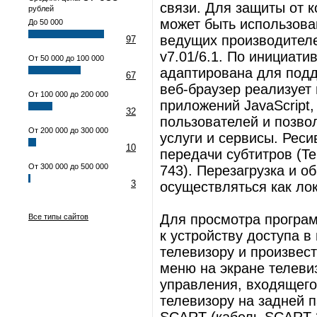
связи. Для защиты от 
рублей
может быть использова
До 50 000
ведущих производителей
97
v7.01/6.1. По инициат
От 50 000 до 100 000
адаптирована для под
67
веб-браузер реализует
От 100 000 до 200 000
приложений JavaScript,
32
пользователей и позво
От 200 000 до 300 000
услуги и сервисы. Рес
10
передачи субтитров (Te
От 300 000 до 500 000
743). Перезагрузка и 
3
осуществляться как лок
Для просмотра програм
Все типы сайтов
к устройству доступа в
телевизору и произвес
меню на экране телеви
управления, входящего
телевизору на задней 