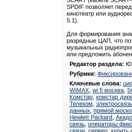
SCART (кабель SCART-3
SPDIF позволяет перед
кинотеатр или аудиоре
5.1).
Для формирования анал
разрядные ЦАП, что по
музыкальных радиопро
или предложить абонен
Редактор раздела:
Юр
Рубрики:
Фиксированн
Ключевые слова:
ци
WiMAX
,
wi fi москва
,
5
Комстар
,
комстар дире
Телеком
,
электросвяз
данных
,
прямой моско
Hewlett Packard
,
Акад
связь
,
операторы фик
связи
,
сервер
,
купить 