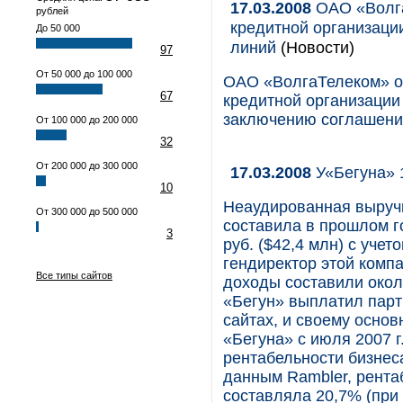
17.03.2008
ОАО «Волга
рублей
кредитной организаци
До 50 000
линий
(Новости)
97
От 50 000 до 100 000
ОАО «ВолгаТелеком» об
67
кредитной организации
заключению соглашения
От 100 000 до 200 000
32
От 200 000 до 300 000
17.03.2008
У«Бегуна» 
10
Неаудированная выручк
От 300 000 до 500 000
составила в прошлом г
3
руб. ($42,4 млн) с уче
гендиректор этой комп
Все типы сайтов
доходы составили окол
«Бегун» выплатил пар
сайтах, и своему осно
«Бегуна» с июля 2007 г
рентабельности бизнеса 
данным Rambler, рента
составляла 20,7% (при 