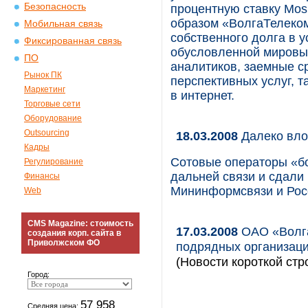
Безопасность
процентную ставку MosP
образом «ВолгаТелеком
Мобильная связь
собственного долга в 
Фиксированная связь
обусловленной мировы
ПО
аналитиков, заемные с
Рынок ПК
перспективных услуг, т
Маркетинг
в интернет.
Торговые сети
Оборудование
Outsourcing
18.03.2008
Далеко вло
Кадры
Сотовые операторы «бо
Регулирование
дальней связи и сдали
Финансы
Мининформсвязи и Рос
Web
CMS Magazine: стоимость
17.03.2008
ОАО «Волга
создания корп. сайта в
Приволжском ФО
подрядных организаци
(Новости короткой стр
Город:
57 958
Средняя цена: