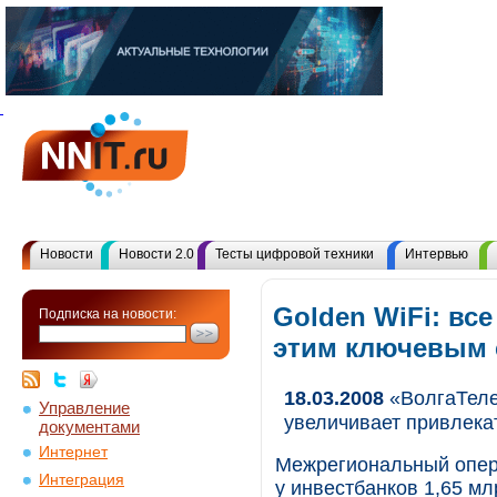
Новости
Новости 2.0
Тесты цифровой техники
Интервью
Golden WiFi: вс
Подписка на новости:
этим ключевым
18.03.2008
«ВолгаТеле
Управление
увеличивает привлека
документами
Интернет
Межрегиональный опера
Интеграция
у инвестбанков 1,65 м