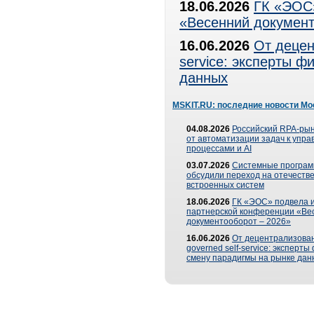
18.06.2026
ГК «ЭОС»
«Весенний документ
16.06.2026
От децен
service: эксперты 
данных
MSKIT.RU: последние новости Мо
04.08.2026
Российский RPA-рын
от автоматизации задач к упр
процессами и AI
03.07.2026
Системные програ
обсудили переход на отечеств
встроенных систем
18.06.2026
ГК «ЭОС» подвела и
партнерской конференции «Ве
документооборот – 2026»
16.06.2026
От децентрализован
governed self-service: эксперт
смену парадигмы на рынке дан