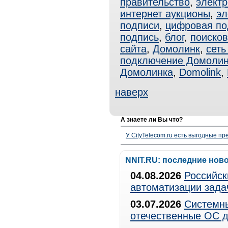
правительство
,
электр
интернет аукционы
,
эл
подписи
,
цифровая по
подпись
,
блог
,
поисков
сайта
,
Домолинк
,
сеть
подключение Домолин
Домолинка
,
Domolink
,
наверх
А знаете ли Вы что?
У CityTelecom.ru есть выгодные п
NNIT.RU: последние нов
04.08.2026
Российск
автоматизации зада
03.07.2026
Системны
отечественные ОС д