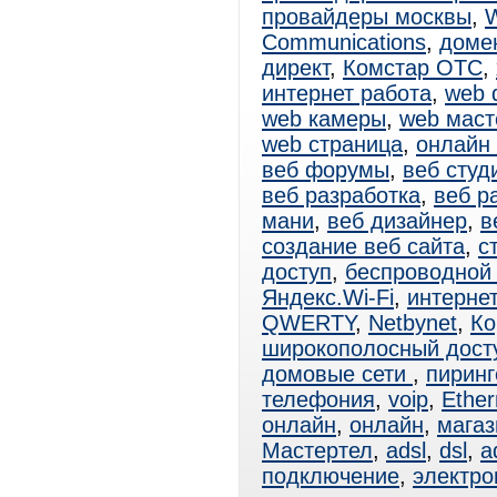
провайдеры москвы
,
W
Communications
,
домен
директ
,
Комстар ОТС
,
интернет работа
,
web 
web камеры
,
web маст
web страница
,
онлайн
веб форумы
,
веб студ
веб разработка
,
веб р
мани
,
веб дизайнер
,
в
создание веб сайта
,
с
доступ
,
беспроводной 
Яндекс.Wi-Fi
,
интернет
QWERTY
,
Netbynet
,
Ко
широкополосный дост
домовые сети
,
пиринг
телефония
,
voip
,
Ether
онлайн
,
онлайн
,
магаз
Мастертел
,
adsl
,
dsl
,
a
подключение
,
электро