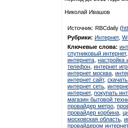
Николай Ивашов
Источник: RBCdaily (
ht
Рубрики:
Интернет
,
W
Ключевые слова:
ин
спутниковый интернет
интернета
,
настройка 
телефон
,
интернет иг
интернет москва
,
инте
интернет сайт
,
скачать
интернет сеть
,
интерне
интернет
,
покупать ин
магазин бытовой техн
провайдер метро
,
про
провайдер корбина
,
ц
московская область
,
и
провайдером интерне