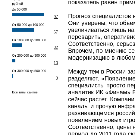
показатель равен прим
рублей
До 50 000
Прогноз специалистов 
97
Они уверены, что объе
От 50 000 до 100 000
увеличиваться лишь на
67
переварить, оперативн
От 100 000 до 200 000
Соответственно, серьез
32
Впрочем, по мнению се
От 200 000 до 300 000
модернизацию в любом 
10
Между тем в России зао
От 300 000 до 500 000
разделяют. «Появление
3
специалисты просто пе
аналитик ИК «Финам» В
Все типы сайтов
сейчас растет. Компан
каналы и прочую инфрас
развивающемся российс
появлением новых игрок
Соответственно, цены 
период до 2011 года ск