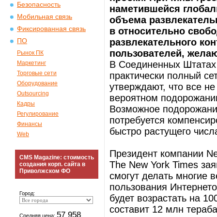
Безопасность
наметившейся глобал
Мобильная связь
объема развлекатель
Фиксированная связь
в относительно своб
развлекательного кон
ПО
пользователей, жела
Рынок ПК
В Соединенных Штатах
Маркетинг
Торговые сети
практически полный се
Оборудование
утверждают, что все не
Outsourcing
вероятном подорожании
Кадры
Возможное подорожание
Регулирование
потребуется компенсир
Финансы
быстро растущего числ
Web
Президент компании Ne
CMS Magazine: стоимость
The New York Times зая
создания корп. сайта в
Приволжском ФО
смогут делать многие 
пользования Интернето
Город:
будет возрастать на 10
составит 12 млн тераба
57 958
Средняя цена: