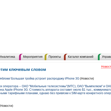
Аналитика
Мероприятия
Проекты
Каталог компаний
Управ
Новост
 этим ключевым словом
яблоки/ Большая тройка устроит распродажу iPhone 3G
(Новости)
вых оператора -- ОАО "Мобильные телесистемы"(МТС), ОАО "Вымпелком" и ОАО
на Apple iPhone 3G. Стоимость аппарата составит около $1 тыс., коммуника
ными тарифными планами, однако без привязки к SIM-карте конкретного опер
(Новости)