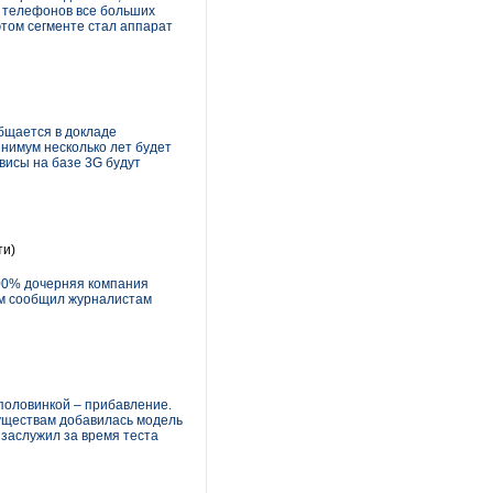
х телефонов все больших
том сегменте стал аппарат
общается в докладе
инимум несколько лет будет
висы на базе 3G будут
ти)
100% дочерняя компания
том сообщил журналистам
половинкой – прибавление.
существам добавилась модель
 заслужил за время теста