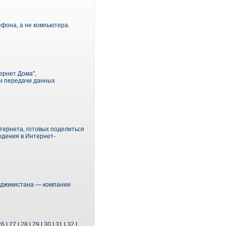
фона, а не компьютера.
ернет Дома",
ии передачи данных
тернета, готовых поделиться
ждения в Интернет-
Таджикистана — компании
26
|
27
|
28
|
29
|
30
|
31
|
32
|