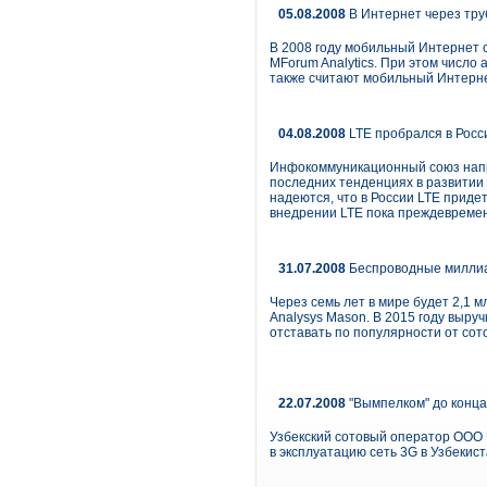
05.08.2008
В Интернет через труб
В 2008 году мобильный Интернет с
MForum Analytics. При этом число
также считают мобильный Интернет
04.08.2008
LTE пробрался в Росс
Инфокоммуникационный союз напр
последних тенденциях в развитии 
надеются, что в России LTE придет
внедрении LTE пока преждевреме
31.07.2008
Беспроводные миллиа
Через семь лет в мире будет 2,1 
Analysys Mason. В 2015 году выру
отставать по популярности от сот
22.07.2008
"Вымпелком" до конца 
Узбекский сотовый оператор ООО U
в эксплуатацию сеть 3G в Узбекис