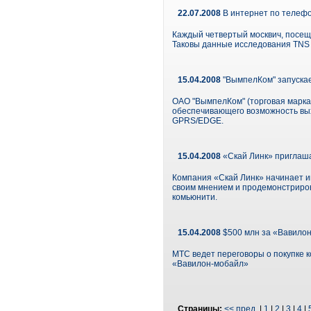
22.07.2008
В интернет по телеф
Каждый четвертый москвич, посещ
Таковы данные исследования TNS 
15.04.2008
"ВымпелКом" запускае
ОАО "ВымпелКом" (торговая марка 
обеспечивающего возможность вых
GPRS/EDGE.
15.04.2008
«Скай Линк» приглаша
Компания «Скай Линк» начинает и
своим мнением и продемонстрирова
комьюнити.
15.04.2008
$500 млн за «Вавило
МТС ведет переговоры о покупке 
«Вавилон-мобайл»
Страницы:
<< пред.
|
1
|
2
|
3
|
4
|