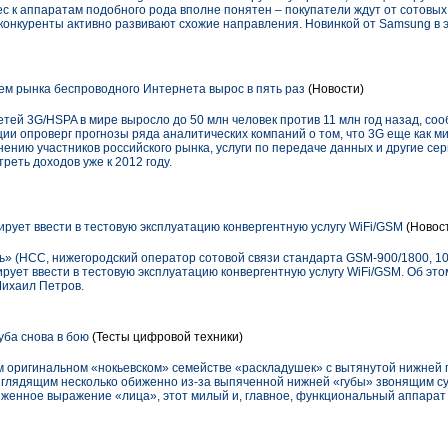
 к аппаратам подобного рода вполне понятен – покупатели ждут от сотовы
конкуренты активно развивают схожие направления. Новинкой от Samsung в э
ем рынка беспроводного Интернета вырос в пять раз
(Новости)
етей 3G/HSPA в мире выросло до 50 млн человек против 11 млн год назад, со
и опроверг прогнозы ряда аналитических компаний о том, что 3G еще как м
нению участников российского рынка, услуги по передаче данных и другие сер
реть доходов уже к 2012 году.
ирует ввести в тестовую эксплуатацию конвергентную услугу WiFi/GSM
(Новос
ь» (НСС, нижегородский оператор сотовой связи стандарта GSM-900/1800, 
ирует ввести в тестовую эксплуатацию конвергентную услугу WiFi/GSM. Об э
Михаил Петров.
ба снова в бою
(Тесты цифровой техники)
 оригинальном «нокьевском» семействе «раскладушек» с вытянутой нижней 
 выглядящим несколько обиженно из-за выпяченной нижней «губы» звонящим 
иженное выражение «лица», этот милый и, главное, функциональный аппарат