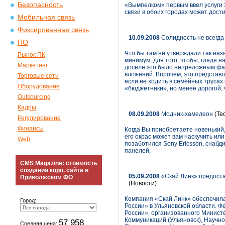
Безопасность
«Вымпелком» первым ввел услуги 3
связи в обоих городах может дост
Мобильная связь
Фиксированная связь
10.09.2008
Солидность не всегда
ПО
Что бы там ни утверждали так на
Рынок ПК
минимум, для того, чтобы, глядя н
Маркетинг
доселе это было непреложным фак
вложений. Впрочем, это представл
Торговые сети
если не ходить в семейных трусах
Оборудование
«бюджетники», но менее дорогой, 
Outsourcing
Кадры
08.09.2008
Модник-хамелеон
(Те
Регулирование
Финансы
Когда Вы приобретаете новенький,
его окрас может вам наскучить или
Web
позаботился Sony Ericsson, снабд
панелей.
CMS Magazine: стоимость
создания корп. сайта в
05.09.2008
«Скай Линк» предоста
Приволжском ФО
(Новости)
Компания «Скай Линк» обеспечила
Город:
России» в Ульяновской области. 
России», организованного Минист
Коммуникаций (Ульяновск), Научн
57 958
Средняя цена: