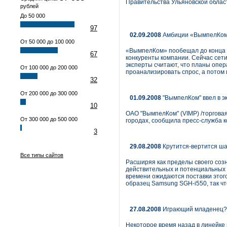
Правительства Ульяновской облас
рублей
До 50 000
97
02.09.2008
Амбиции «ВымпелКома
От 50 000 до 100 000
«ВымпелКом» пообещал до конца го
67
конкуренты компании. Сейчас сет
эксперты считают, что планы опе
От 100 000 до 200 000
проанализировать спрос, а потом 
32
От 200 000 до 300 000
01.09.2008
"ВымпелКом" ввел в э
10
ОАО "ВымпелКом" (VIMP) /торговая
От 300 000 до 500 000
городах, сообщила пресс-служба 
3
29.08.2008
Крутится-вертится ш
Все типы сайтов
Расширяя как пределы своего созн
действительных и потенциальных 
времени ожидаются поставки этог
образец Samsung SGH-i550, так ч
27.08.2008
Играющий младенец?
Некоторое время назад в линейке