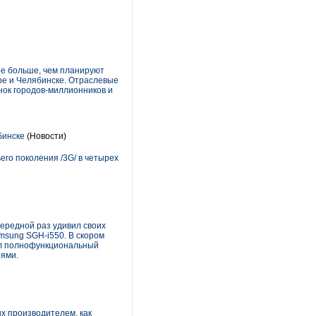
ое больше, чем планируют
ре и Челябинске. Отраслевые
нок городов-миллионников и
бинске
(Новости)
его поколения /3G/ в четырех
чередной раз удивил своих
msung SGH-i550. В скором
вал полнофункциональный
тями.
х производителем, как