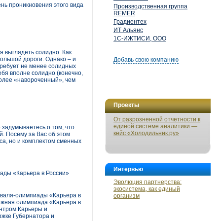
ень проникновения этого вида
Производственная группа
REMER
Градиентех
ИТ Альянс
1С-ИЖТИСИ, ООО
я выглядеть солидно. Как
большой дороги. Однако – и
Добавь свою компанию
требует не менее солидных
ебя вполне солидно (конечно,
 более «навороченный», чем
Проекты
От разрозненной отчетности к
единой системе аналитики —
 задумываетесь о том, что
кейс «Холодильник.ру»
й. Посему за Вас об этом
са, но и комплектом сменных
Интервью
ады «Карьера в России»
Эволюция партнерства:
экосистема, как единый
иваля-олимпиады «Карьера в
организм
ёжная олимпиада «Карьера в
ентром Карьеры и
ржке Губернатора и