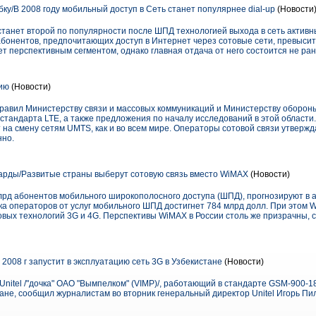
ку/В 2008 году мобильный доступ в Сеть станет популярнее dial-up
(Новости
танет второй по популярности после ШПД технологией выхода в сеть активн
 абонентов, предпочитающих доступ в Интернет через сотовые сети, превыси
 перспективным сегментом, однако главная отдача от него состоится не ран
ию
(Новости)
авил Министерству связи и массовых коммуникаций и Министерству обороны
стандарта LTE, а также предложения по началу исследований в этой области
 на смену сетям UMTS, как и во всем мире. Операторы сотовой связи утвержда
нно.
рды/Развитые страны выберут сотовую связь вместо WiMAX
(Новости)
млрд абонентов мобильного широкополосного доступа (ШПД), прогнозируют в
чка операторов от услуг мобильного ШПД достигнет 784 млрд долл. При этом
овых технологий 3G и 4G. Перспективы WiMAX в России столь же призрачны, 
2008 г запустит в эксплуатацию сеть 3G в Узбекистане
(Новости)
nitel /"дочка" ОАО "Вымпелком" (VIMP)/, работающий в стандарте GSM-900-180
тане, сообщил журналистам во вторник генеральный директор Unitel Игорь Пи