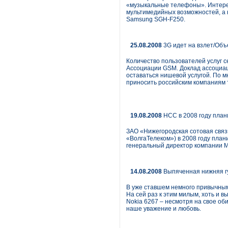
«музыкальные телефоны». Интерес
мультимедийных возможностей, а 
Samsung SGH-F250.
25.08.2008
3G идет на взлет/Объ
Количество пользователей услуг с
Ассоциации GSM. Доклад ассоциаци
оставаться нишевой услугой. По м
приносить российским компаниям т
19.08.2008
НСС в 2008 году план
ЗАО «Нижегородская сотовая связ
«ВолгаТелеком») в 2008 году план
генеральный директор компании 
14.08.2008
Выпяченная нижняя гу
В уже ставшем немного привычным
На сей раз к этим милым, хоть и
Nokia 6267 – несмотря на свое об
наше уважение и любовь.