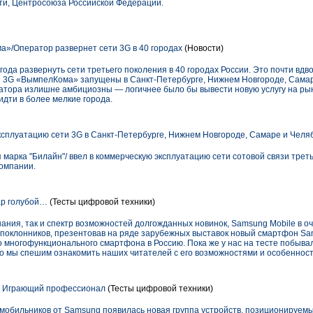
ти, Центросоюза Российской Федерации.
»/Оператор развернет сети 3G в 40 городах
(Новости)
да развернуть сети третьего поколения в 40 городах России. Это почти вдв
и 3G «ВымпелКома» запущены в Санкт-Петербурге, Нижнем Новгороде, Сама
ратора излишне амбициозны — логичнее было бы вывести новую услугу на ры
идти в более мелкие города.
ксплуатацию сети 3G в Санкт-Петербурге, Нижнем Новгороде, Самаре и Челя
 марка "Билайн"/ ввел в коммерческую эксплуатацию сети сотовой связи треть
компании.
ар голубой…
(Тесты цифровой техники)
ания, так и спектр возможностей долгожданных новинок, Samsung Mobile в о
поклонников, презентовав на ряде зарубежных выставок новый смартфон Sa
о многофункционального смартфона в Россию. Пока же у нас на тесте побы
то мы спешим ознакомить наших читателей с его возможностями и особеннос
 Играющий профессионал
(Тесты цифровой техники)
 мобильников от Samsung появилась новая группа устройств, позиционируемы