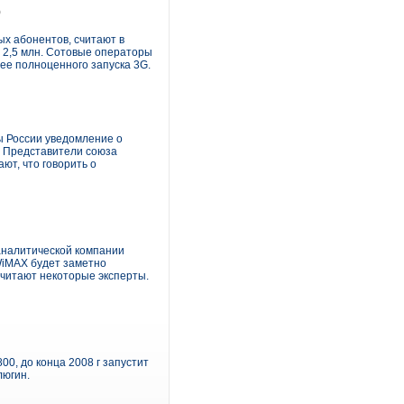
)
ых абонентов, считают в
т 2,5 млн. Сотовые операторы
ее полноценного запуска 3G.
 России уведомление о
. Представители союза
ют, что говорить о
 аналитической компании
 WiMAX будет заметно
считают некоторые эксперты.
0, до конца 2008 г запустит
люгин.