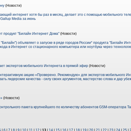
ону
(Новости)
ающий интернет хотя бы раз в месяц, делает это с помощью мобильного теле
Gallup Media за июнь
т продукт "Билайн Интернет Дома"
(Новости)
"Билайн") объявляет о запуске в ряде городов России* продукта "Билайн Инт
ода в Интернет со стационарного компьютера или ноутбука через технолог
ет экспертов мобильного Интернета в прямой эфир
(Новости)
нтерактивную акцию «Проверено. Рекомендую» для экспертов мобильного Ин
ть лидерские качества - силу своих аргументов, мастерство слова и дар убе
н»
(Новости)
контрольного пакета крупнейшего по количеству абонентов GSM-оператора 
5
|
6
|
7
|
8
|
9
|
10
|
11
|
12
|
13
|
14
|
15
|
16
|
17
|
18
|
19
|
20
|
21
|
22
|
23
|
24
|
25
|