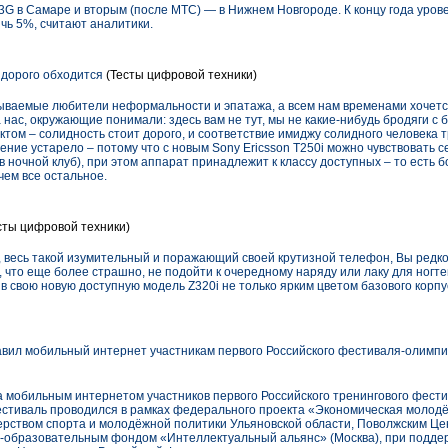
G в Самаре и вторым (после МТС) — в Нижнем Новгороде. К концу года уров
ичь 5%, считают аналитики.
 дорого обходится
(Тесты цифровой техники)
зываемые любители неформальности и эпатажа, а всем нам временами хочетс
а нас, окружающие понимали: здесь вам не тут, мы не какие-нибудь бродяги с 
том – солидность стоит дорого, и соответствие имиджу солидного человека 
ение устарело – потому что с новым Sony Ericsson T250i можно чувствовать с
 в ночной клуб), при этом аппарат принадлежит к классу доступных – то есть
чем все остальное.
сты цифровой техники)
 весь такой изумительный и поражающий своей крутизной телефон, Вы редко
, что еще более страшно, не подойти к очередному наряду или лаку для ногте
ив свою новую доступную модель Z320i не только ярким цветом базового корпу
вил мобильный интернет участникам первого Российского фестиваля-олимпи
 мобильным интернетом участников первого Российского тренингового фест
Фестиваль проводился в рамках федерального проекта «Экономическая молод
ерством спорта и молодёжной политики Ульяновской области, Поволжским Ц
о-образовательным фондом «Интеллектуальный альянс» (Москва), при подде