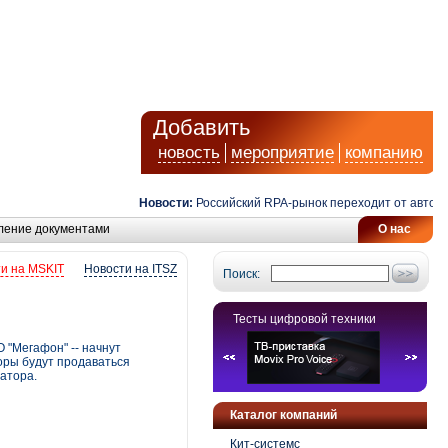
Добавить
новость
мероприятие
компанию
Новости:
Российский RPA-рынок переходит от автоматиза
ление документами
О нас
и на MSKIT
Новости на ITSZ
Поиск:
Тесты цифровой техники
 "Мегафон" -- начнут
торы будут продаваться
атора.
Каталог компаний
Кит-системс