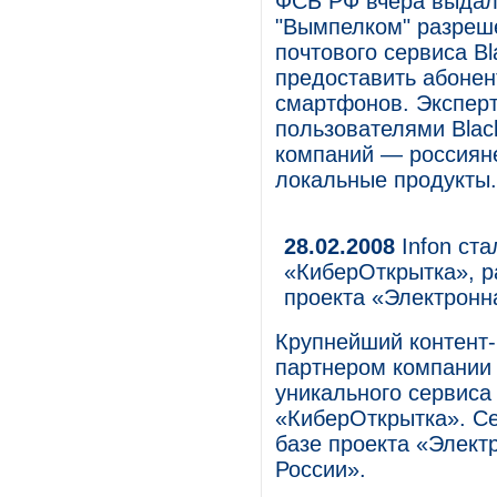
ФСБ РФ вчера выдал
"Вымпелком" разреш
почтового сервиса Bl
предоставить абонен
смартфонов. Эксперт
пользователями Blac
компаний — россиян
локальные продукты.
28.02.2008
Infon ст
«КиберОткрытка», р
проекта «Электронн
Крупнейший контент-
партнером компании 
уникального сервиса
«КиберОткрытка». С
базе проекта «Элект
России».