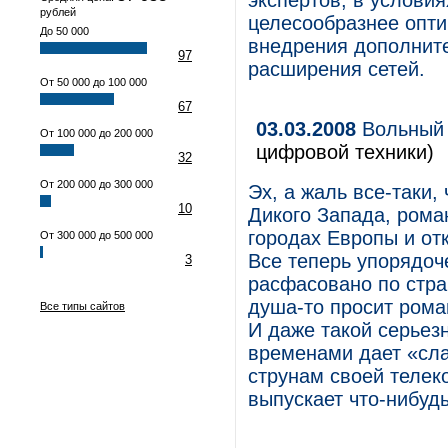
экспертов, в услови
рублей
целесообразнее опти
До 50 000
внедрения дополните
97
расширения сетей.
От 50 000 до 100 000
67
03.03.2008
Вольный 
От 100 000 до 200 000
цифровой техники)
32
От 200 000 до 300 000
Эх, а жаль все-таки,
10
Дикого Запада, рома
городах Европы и от
От 300 000 до 500 000
Все теперь упорядоч
3
расфасовано по стра
душа-то просит роман
Все типы сайтов
И даже такой серьезн
временами дает «сла
струнам своей телек
выпускает что-нибуд