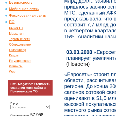
млрд долл., заявил 
Безопасность
пришлось заочно осп
Мобильная связь
МТС, сделанный АФК
Фиксированная связь
предсказывала, что в
ПО
составит 7,7 млрд д
Рынок ПК
в четвертом квартал
Маркетинг
15%. Аналитики назы
Торговые сети
Оборудование
Outsourcing
03.03.2008
«Евросет
Кадры
планирует увеличит
Регулирование
(Новости)
Финансы
Web
«Евросеть» строит п
области, рассчитывая
CMS Magazine: стоимость
регионе. До конца 20
создания корп. сайта в
салонов сотовой свя
Приволжском ФО
оценивают в $1,5 мл
высокой покупательс
Город:
местного рынка сото
57 958
Средняя цена: