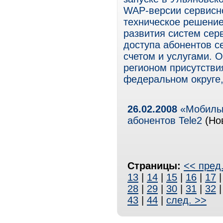
WAP-версии сервисн
техническое решение
развития систем сер
доступа абонентов с
счетом и услугами. 
регионом присутстви
федеральном округе,
26.02.2008
«Мобильн
абонентов Tele2
(Нов
Страницы:
<< пред
13
|
14
|
15
|
16
|
17
28
|
29
|
30
|
31
|
32
43
|
44
|
след. >>