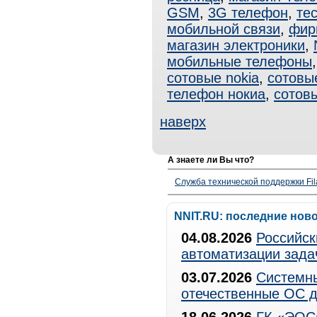
GSM
,
3G телефон
,
те
мобильной связи
,
фир
магазин электроники
,
мобильные телефоны
сотовые nokia
,
сотовы
телефон нокиа
,
сотов
наверх
А знаете ли Вы что?
Служба технической поддержки Fila
NNIT.RU: последние нов
04.08.2026
Российск
автоматизации зада
03.07.2026
Системны
отечественные ОС д