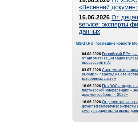
18.06.2026
ГК «ЭОС»
«Весенний документ
16.06.2026
От децен
service: эксперты 
данных
MSKIT.RU: последние новости Мо
04.08.2026
Российский RPA-рын
от автоматизации задач к упр
процессами и AI
03.07.2026
Системные програ
обсудили переход на отечеств
встроенных систем
18.06.2026
ГК «ЭОС» подвела и
партнерской конференции «Ве
документооборот – 2026»
16.06.2026
От децентрализован
governed self-service: эксперт
смену парадигмы на рынке дан