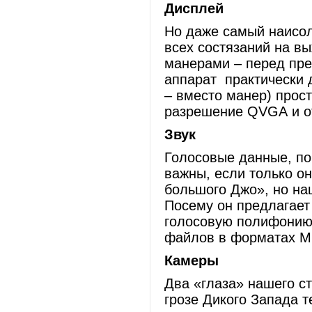
Дисплей
Но даже самый наисол
всех состязаний на в
манерами – перед пре
аппарат практически 
– вместо манер) прост
разрешение QVGA и от
Звук
Голосовые данные, пон
важны, если только он
большого Джо», но наш
Посему он предлагает
голосовую полифонию 
файлов в форматах MI
Камеры
Два «глаза» нашего с
грозе Дикого Запада 