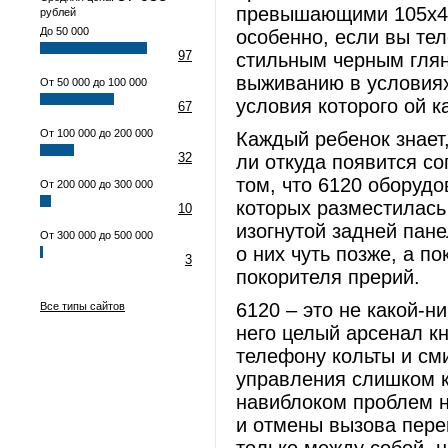
превышающими 105x46x
рублей
До 50 000
особенно, если вы те
97
стильным черным гля
выживанию в условиях
От 50 000 до 100 000
условия которого ой к
67
От 100 000 до 200 000
Каждый ребенок знает,
32
ли откуда появится со
том, что 6120 оборудо
От 200 000 до 300 000
которых разместилась 
10
изогнутой задней пан
От 300 000 до 500 000
о них чуть позже, а п
3
покорителя прерий.
6120 – это не какой-н
Все типы сайтов
него целый арсенал к
телефону кольты и сми
управления слишком к
навиблоком проблем н
и отмены вызова переп