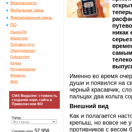
Безопасность
откры
Мобильная связь
теперь
Фиксированная связь
расфас
путево
ПО
никак 
Рынок ПК
серьез
Маркетинг
Торговые сети
времен
Оборудование
самым
Outsourcing
телеко
Кадры
выпус
Регулирование
Именно во время очер
Финансы
Web
души и появился на св
черный красавчик, сл
пальцах два кольта со
CMS Magazine: стоимость
создания корп. сайта в
Приволжском ФО
Внешний вид
Как и полагается наст
Город:
крепыш, но вовсе не 
противников с весом 
57 958
Средняя цена: