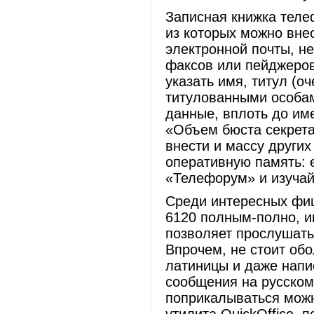
Записная книжка теле
из которых можно вне
электронной почты, н
факсов или пейджеров
указать имя, титул (о
титулованными особам
данные, вплоть до име
«Объем бюста секрета
внести и массу други
оперативную память: 
«Телефорум» и изучай
Среди интересных фиш
6120 полным-полно, и
позволяет прослушат
Впрочем, не стоит об
латиницы и даже напи
сообщения на русском
поприкалываться можн