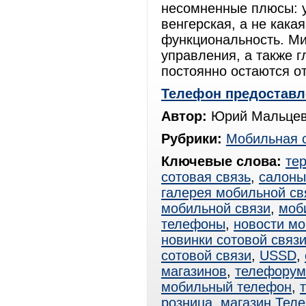
несомненные плюсы: у
венгерская, а не кака
функциональность. Ми
управления, а также г
постоянно остаются от
Телефон предоставл
Автор:
Юрий Мальцев
Рубрики:
Мобильная 
Ключевые слова:
те
сотовая связь
,
салоны
галерея мобильной св
мобильной связи
,
моб
телефоны
,
новости мо
новинки сотовой связ
сотовой связи
,
USSD
,
магазинов
,
телефорум
мобильный телефон
,
розница
,
магазин Тел