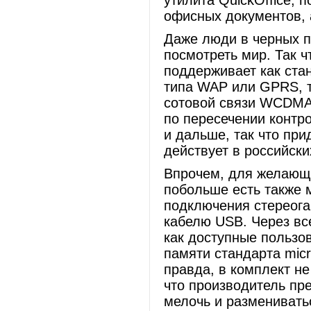
утилита QuickOffice,
офисных документов, 
Даже люди в черных п
посмотреть мир. Так ч
поддерживает как ста
типа WAP или GPRS, 
сотовой связи WCDMA.
по пересечении контро
и дальше, так что пр
действует в российски
Впрочем, для желающи
побольше есть также 
подключения стереога
кабелю USB. Через вс
как доступные пользов
памяти стандарта micr
правда, в комплект не
что производитель пр
мелочь и размениватьс