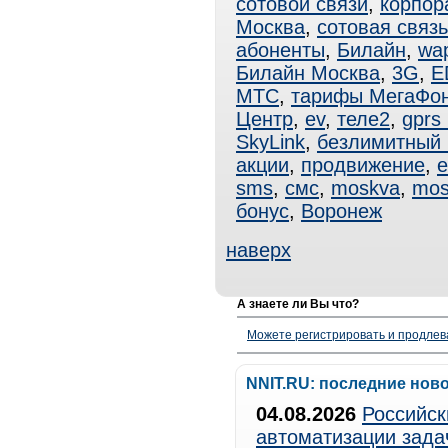
сотовой связи
,
корпор
Москва
,
сотовая связ
абоненты
,
Билайн
,
wa
Билайн Москва
,
3G
,
E
МТС
,
тарифы МегаФо
Центр
,
ev
,
теле2
,
gprs
SkyLink
,
безлимитный
акции
,
продвижение
,
e
sms
,
смс
,
moskva
,
mos
бонус
,
Воронеж
наверх
А знаете ли Вы что?
Можете регистрировать и продлев
NNIT.RU: последние нов
04.08.2026
Российск
автоматизации зада