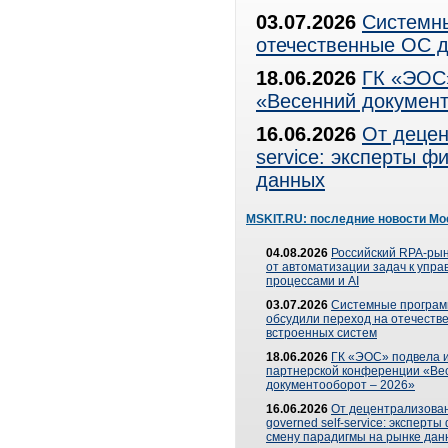
03.07.2026
Системны
отечественные ОС д
18.06.2026
ГК «ЭОС»
«Весенний документ
16.06.2026
От децен
service: эксперты 
данных
MSKIT.RU: последние новости Мо
04.08.2026
Российский RPA-рын
от автоматизации задач к упр
процессами и AI
03.07.2026
Системные програ
обсудили переход на отечеств
встроенных систем
18.06.2026
ГК «ЭОС» подвела и
партнерской конференции «Ве
документооборот – 2026»
16.06.2026
От децентрализован
governed self-service: эксперт
смену парадигмы на рынке дан