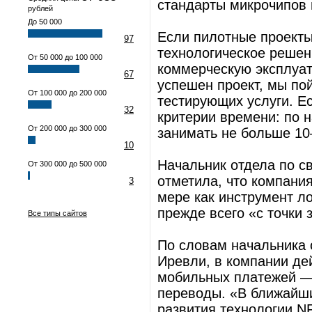
стандарты микрочипов 
рублей
До 50 000
Если пилотные проекты
97
технологическое решен
От 50 000 до 100 000
коммерческую эксплуат
67
успешен проект, мы по
От 100 000 до 200 000
тестирующих услуги. Е
32
критерии времени: по 
От 200 000 до 300 000
занимать не больше 10
10
Начальник отдела по с
От 300 000 до 500 000
отметила, что компани
3
мере как инструмент л
прежде всего «с точки 
Все типы сайтов
По словам начальника
Иревли, в компании де
мобильных платежей —
переводы. «В ближайши
развития технологии NF