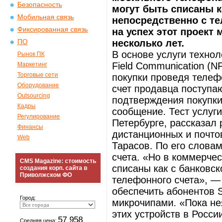
Безопасность
могут быть списаны ка
Мобильная связь
непосредственно с те
Фиксированная связь
на успех этот проект
несколько лет.
ПО
В основе услуги техно
Рынок ПК
Field Communication (N
Маркетинг
Торговые сети
покупки проведя телеф
Оборудование
счет продавца поступаю
Outsourcing
подтверждения покупки
Кадры
сообщение. Тест услуги
Регулирование
Петербурге, рассказал
Финансы
дистанционных и почто
Web
Тарасов. По его словам
счета. «Но в коммерчес
CMS Magazine: стоимость
списаны как с банковск
создания корп. сайта в
Приволжском ФО
телефонного счета», — 
обеспечить абонентов 
Город:
микрочипами. «Пока не
этих устройств в Росси
57 958
Средняя цена: