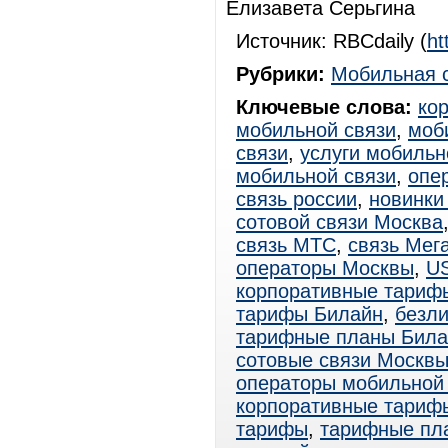
Елизавета Серьгина
Источник: RBCdaily (
ht
Рубрики:
Мобильная 
Ключевые слова:
ко
мобильной связи
,
моб
связи
,
услуги мобильн
мобильной связи
,
опе
связь россии
,
новинки
сотовой связи Москва
связь МТС
,
связь Мег
операторы Москвы
,
U
корпоративные тариф
тарифы Билайн
,
безл
тарифные планы Била
сотовые связи Москв
операторы мобильной
корпоративные тари
тарифы
,
тарифные пл