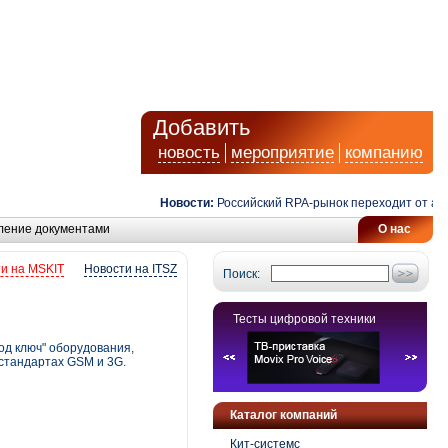
Добавить
новость
мероприятие
компанию
Новости:
Российский RPA-рынок переходит от автомат
ление документами
О нас
и на MSKIT
Новости на ITSZ
Поиск:
Тесты цифровой техники
од ключ" оборудования,
стандартах GSM и 3G.
Каталог компаний
Кит-системс