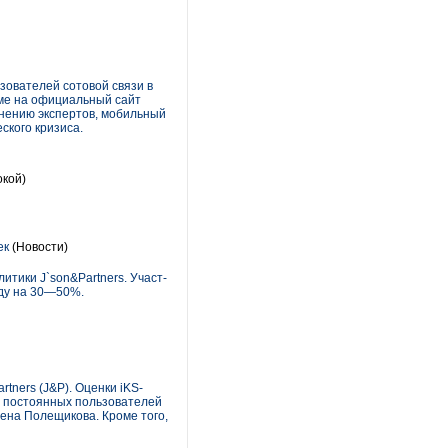
зователей сотовой связи в
аме на официальный сайт
мнению экспертов, мобильный
ского кризиса.
окой)
ек
(Новости)
­тики J`son&Partners. Участ­
оду на 30—50%.
tners (J&P). Оценки iKS-
шь постоянных пользователей
лена Полещикова. Кроме того,