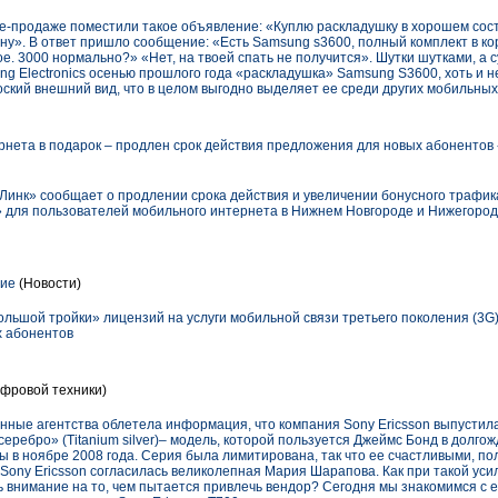
-продаже поместили такое объявление: «Куплю раскладушку в хорошем состо
у». В ответ пришло сообщение: «Есть Samsung s3600, полный комплект в кор
е. 3000 нормально?» «Нет, на твоей спать не получится». Шутки шутками, а с
 Electronics осенью прошлого года «раскладушка» Samsung S3600, хоть и н
ский внешний вид, что в целом выгодно выделяет ее среди других мобильных
рнета в подарок – продлен срок действия предложения для новых абонентов
Линк» сообщает о продлении срока действия и увеличении бонусного трафика
» для пользователей мобильного интернета в Нижнем Новгороде и Нижегород
ние
(Новости)
льшой тройки» лицензий на услуги мобильной связи третьего поколения (3G)
х абонентов
фровой техники)
ные агентства облетела информация, что компания Sony Ericsson выпусти
 серебро» (Titanium silver)– модель, которой пользуется Джеймс Бонд в долг
в ноябре 2008 года. Серия была лимитирована, так что ее счастливыми, по
ony Ericsson согласилась великолепная Мария Шарапова. Как при такой у
ь внимание на то, чем пытается привлечь вендор? Сегодня мы знакомимся с