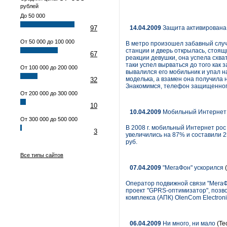
рублей
До 50 000
97
14.04.2009
Защита активирована
От 50 000 до 100 000
В метро произошел забавный случа
станции и дверь открылась, стоящ
67
реакции девушки, она успела схват
таки успел вырваться до того как 
От 100 000 до 200 000
вывалился его мобильник и упал на
моделька, а взамен она получила 
32
Знакомимся, телефон защищенного
От 200 000 до 300 000
10
10.04.2009
Мобильный Интернет
От 300 000 до 500 000
В 2008 г. мобильный Интернет рос
3
увеличились на 87% и составили 2
руб.
Все типы сайтов
07.04.2009
"МегаФон" ускорился
(
Оператор подвижной связи "МегаФ
проект "GPRS-оптимизатор", позв
комплекса (АПК) OlenCom Electroni
06.04.2009
Ни много, ни мало
(Те