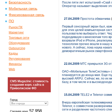
Безопасность
После пяти лет испытаний «Скай л
Оператор называет выделение эт
Мобильная связь
Фиксированная связь
27.04.2009
Простота обманчива
(
ПО
Первый сенсорный экран был, каж
Рынок ПК
для этих целей компьютерная сист
Маркетинг
пользователю выбирать ответ. Чер
подходившую к кинескопам того вр
Торговые сети
взорвали iPod и iPhone, реализую
Оборудование
технологии прочно вошли в нашу ж
нового. А сейчас, пока наука нак
Outsourcing
демократичным рынок смартфонов. 
Кадры
Регулирование
22.04.2009
МТС прикрылся 3G от 
Финансы
Web
ОАО «Мобильные ТелеСистемы» объ
планируется до конца мая. Еще го
высокий ARPU. Сейчас же, по их 
CMS Magazine: стоимость
базу, в том числе и в высокодохо
создания корп. сайта в
Приволжском ФО
15.04.2009
TELE2 и Telenor совме
Город:
Вчера европейская телекоммуника
Telenor, о совместном разворачив
сети и разделение частотного спе
57 958
Средняя цена: