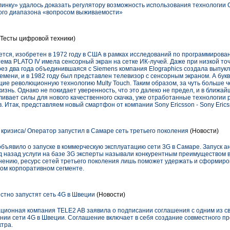
инку» удалось доказать регулятору возможность использования технологии 
ого диапазона «вопросом выживаемости»
Тесты цифровой техники)
ется, изобретен в 1972 году в США в рамках исследований по программиров
ема PLATO IV имела сенсорный экран на сетке ИК-лучей. Даже при низкой то
ез два года объединившаяся с Siemens компания Elographics создала выпук
емени, и в 1982 году был представлен телевизор с сенсорным экраном. А бук
щие революционную технологию Multy Touch. Таким образом, за чуть больше 
изнь. Однако не покидает уверенность, что это далеко не предел, и в ближа
апливает силы для нового качественного скачка, уже отработанные технологи
Итак, представляем новый смартфон от компании Sony Ericsson - Sony Erics
кризиса/ Оператор запустил в Самаре сеть третьего поколения
(Новости)
явило о запуске в коммерческую эксплуатацию сети 3G в Самаре. Запуск ан
д назад услуги на базе 3G эксперты называли конкурентным преимуществом в
мнению, ресурс сетей третьего поколения лишь поможет удержать и сформир
дном корпоративном сегменте.
стно запустят сеть 4G в Швеции
(Новости)
ционная компания TELE2 AB заявила о подписании соглашения с одним из св
ании сети 4G в Швеции. Соглашение включает в себя создание совместного п
ктра.