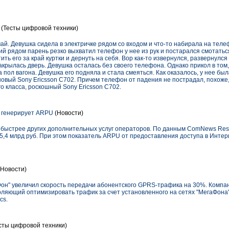
(Тесты цифровой техники)
й. Девушка сидела в электричке рядом со входом и что-то набирала на теле
ий рядом парень резко выхватил телефон у нее из рук и постарался смотатьс
ить его за край куртки и дернуть на себя. Вор как-то извернулся, развернулся
закрылась дверь. Девушка осталась без своего телефона. Однако прикол в том,
 пол вагона. Девушка его подняла и стала смеяться. Как оказалось, у нее был
новый Sony Ericsson C702. Причем телефон от падения не пострадал, похоже,
 класса, роскошный Sony Ericsson C702.
 генерирует ARPU
(Новости)
 быстрее других дополнительных услуг операторов. По данным ComNews Rese
5,4 млрд руб. При этом показатель ARPU от предоставления доступа в Интер
Новости)
он" увеличил скорость передачи абонентского GPRS-трафика на 30%. Комп
оляющий оптимизировать трафик за счет установленного на сетях "МегаФона
cs.
сты цифровой техники)