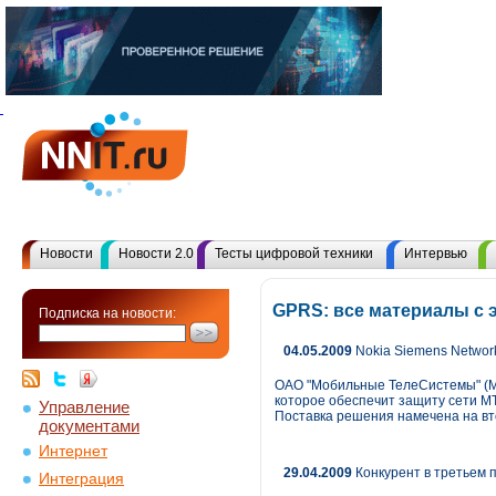
Новости
Новости 2.0
Тесты цифровой техники
Интервью
GPRS: все материалы с
Подписка на новости:
04.05.2009
Nokia Siemens Networ
ОАО "Мобильные ТелеСистемы" (МТ
которое обеспечит защиту сети М
Управление
Поставка решения намечена на вто
документами
Интернет
29.04.2009
Конкурент в третьем 
Интеграция