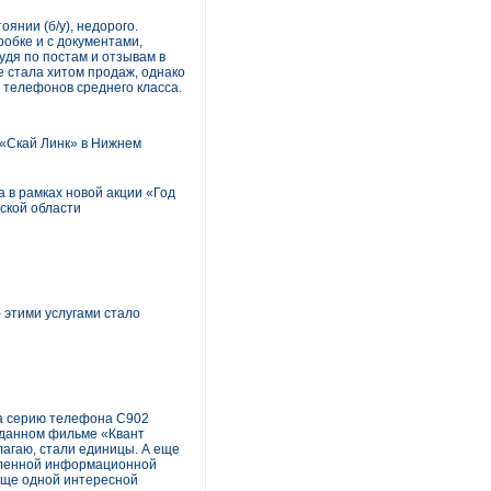
янии (б/у), недорого.
обке и с документами,
удя по постам и отзывам в
е стала хитом продаж, однако
 телефонов среднего класса.
 «Скай Линк» в Нижнем
 в рамках новой акции «Год
ской области
 этими услугами стало
ла серию телефона С902
ожданном фильме «Квант
лагаю, стали единицы. А еще
силенной информационной
 еще одной интересной