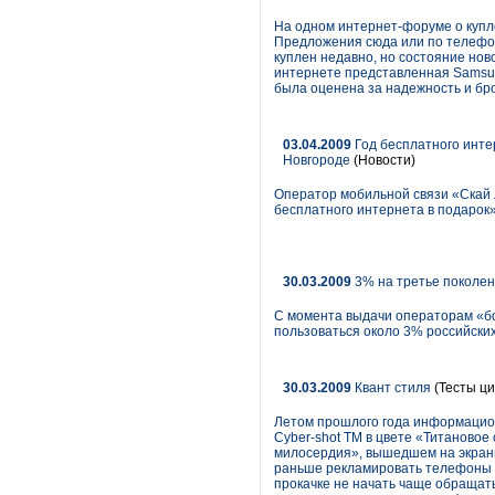
На одном интернет-форуме о купле
Предложения сюда или по телефон
куплен недавно, но состояние ново
интернете представленная Samsung
была оценена за надежность и бро
03.04.2009
Год бесплатного инте
Новгороде
(Новости)
Оператор мобильной связи «Скай 
бесплатного интернета в подарок
30.03.2009
3% на третье поколе
С момента выдачи операторам «бо
пользоваться около 3% российски
30.03.2009
Квант стиля
(Тесты ци
Летом прошлого года информацион
Cyber-shot TM в цвете «Титановое
милосердия», вышедшем на экраны 
раньше рекламировать телефоны S
прокачке не начать чаще обращат