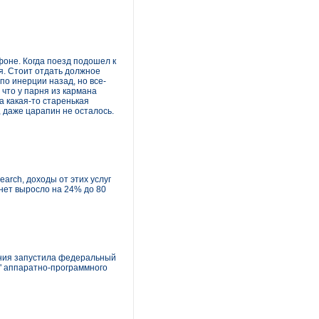
фоне. Когда поезд подошел к
я. Стоит отдать должное
 по инерции назад, но все-
 что у парня из кармана
а какая-то старенькая
 даже царапин не осталось.
arch, доходы от этих услуг
нет выросло на 24% до 80
ания запустила федеральный
" аппаратно-программного