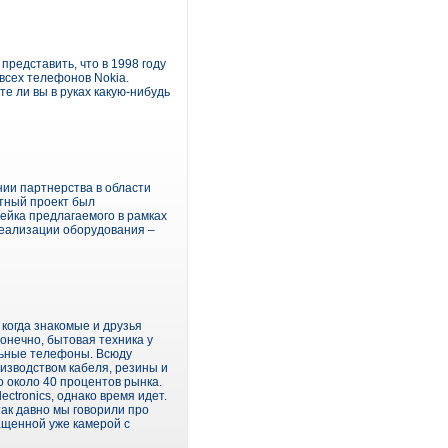
представить, что в 1998 году
всех телефонов Nokia.
е ли вы в руках какую-нибудь
нии партнерства в области
стный проект был
ейка предлагаемого в рамках
реализации оборудования –
 когда знакомые и друзья
Конечно, бытовая техника у
ильные телефоны. Всюду
оизводством кабеля, резины и
о около 40 процентов рынка.
ctronics, однако время идет.
так давно мы говорили про
ащенной уже камерой с