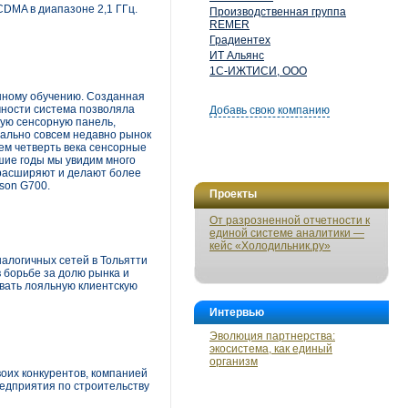
CDMA в диапазоне 2,1 ГГц.
Производственная группа
REMER
Градиентех
ИТ Альянс
1С-ИЖТИСИ, ООО
анному обучению. Созданная
чности система позволяла
Добавь свою компанию
лую сенсорную панель,
вально совсем недавно рынок
чем четверть века сенсорные
йшие годы мы увидим много
и расширяют и делают более
son G700.
Проекты
От разрозненной отчетности к
единой системе аналитики —
кейс «Холодильник.ру»
алогичных сетей в Тольятти
 борьбе за долю рынка и
овать лояльную клиентскую
Интервью
Эволюция партнерства:
экосистема, как единый
организм
оих конкурентов, компанией
редприятия по строительству