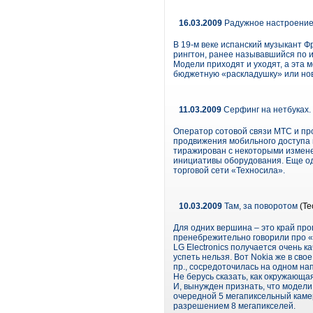
16.03.2009
Радужное настроени
В 19-м веке испанский музыкант Фр
рингтон, ранее называвшийся по и
Модели приходят и уходят, а эта 
бюджетную «раскладушку» или но
11.03.2009
Серфинг на нетбуках. 
Оператор сотовой связи МТС и про
продвижения мобильного доступа в
тиражирован с некоторыми измене
инициативы оборудования. Еще од
торговой сети «Техносила».
10.03.2009
Там, за поворотом
(Те
Для одних вершина – это край про
пренебрежительно говорили про «л
LG Electronics получается очень 
успеть нельзя. Вот Nokia же в сво
пр., сосредоточилась на одном на
Не берусь сказать, как окружающая
И, вынужден признать, что модели
очередной 5 мегапиксельный каме
разрешением 8 мегапикселей.