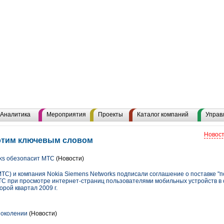
Аналитика
Мероприятия
Проекты
Каталог компаний
Управ
Новост
 этим ключевым словом
ks обезопасит МТС
(Новости)
С) и компания Nokia Siemens Networks подписали соглашение о поставке "п
ТС при просмотре интернет-страниц пользователями мобильных устройств в 
рой квартал 2009 г.
поколении
(Новости)