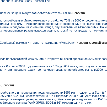
еднего класса - Sony Ericsson T700.
нет/Все чаще выходят пользователи сотовой связи
(Новости)
уются мобильным Интернетом, при этом более 70% из 2000 опрошенных поль
ильную рекламу. Почти половина респондентов переходит по ссылке в рекл
данные исследования компании Orange, опубликованные в Brandrepublic. По 
х перспективных развивающихся медиа, который не пострадает от экономиче
 Свободный выход в Интернет от компании «МегаФон»
(Новости короткой стр
Число пользователей мобильного Интернета в России превысило 32 млн челов
в России в 2008 году увеличился на 65%, до 657 млн долл., подсчитали анали
ют итоги прошлого года и прогнозируют увеличение объемов рынка в 2009 г
(Новости)
 мобильного интернета принесли операторам $657 млн, подсчитала J'son & Par
935 млн и $929 млн соответственно. Со II квартала 2008 г. J&P учитывает ли
 заходит в интернет два-три раза в месяц, объясняет разницу аналитик J&P Е
обильного доступа (WAP, GPRS, EDGE и 3G) отчасти одни и те же.