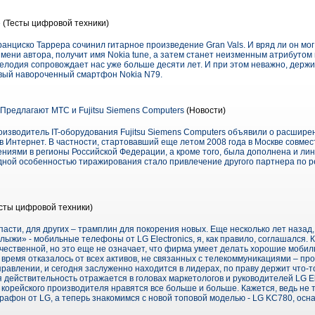
е
(Тесты цифровой техники)
анциско Таррера сочинил гитарное произведение Gran Vals. И вряд ли он мог 
мени автора, получит имя Nokia tune, а затем станет неизменным атрибутом 
мелодия сопровождает нас уже больше десяти лет. И при этом неважно, держит
вый навороченный смартфон Nokia N79.
Предлагают МТС и Fujitsu Siemens Computers
(Новости)
изводитель IT-оборудования Fujitsu Siemens Computers объявили о расшире
 Интернет. В частности, стартовавший еще летом 2008 года в Москве совме
ниями в регионы Российской Федерации, а кроме того, была дополнена и лин
ной особенностью тиражирования стало привлечение другого партнера по 
сты цифровой техники)
пасти, для других – трамплин для покорения новых. Еще несколько лет назад,
ыжи» - мобильные телефоны от LG Electronics, я, как правило, соглашался. 
качественной, но это еще не означает, что фирма умеет делать хорошие моб
е время отказалось от всех активов, не связанных с телекоммуникациями – пр
правлении, и сегодня заслуженно находится в лидерах, по праву держит что-т
 действительность отражается в головах маркетологов и руководителей LG Ele
 корейского производителя нравятся все больше и больше. Кажется, ведь не 
рафон от LG, а теперь знакомимся с новой топовой моделью - LG KC780, осн