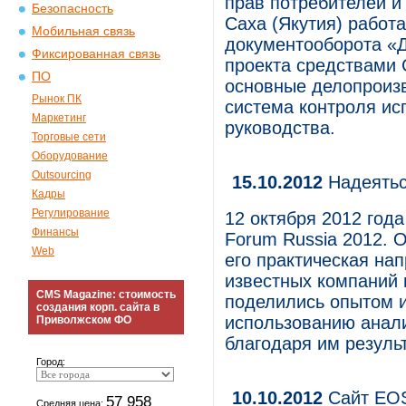
прав потребителей и
Безопасность
Саха (Якутия) работа
Мобильная связь
документооборота «Д
Фиксированная связь
проекта средствами
ПО
основные делопроиз
Рынок ПК
система контроля ис
Маркетинг
руководства.
Торговые сети
Оборудование
Outsourcing
15.10.2012
Надеятьс
Кадры
Регулирование
12 октября 2012 год
Финансы
Forum Russia 2012. 
Web
его практическая на
известных компаний 
CMS Magazine: стоимость
поделились опытом и
создания корп. сайта в
использованию анали
Приволжском ФО
благодаря им результ
Город:
10.10.2012
Сайт EOS 
57 958
Средняя цена: