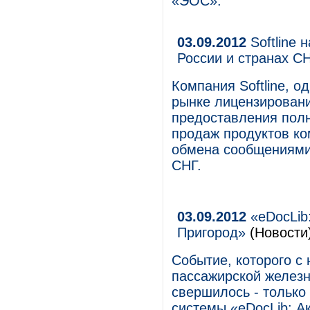
«ЭОС».
03.09.2012
Softline 
России и странах С
Компания Softline, о
рынке лицензировани
предоставления полн
продаж продуктов ко
обмена сообщениями 
СНГ.
03.09.2012
«eDocLib
Пригород»
(Новости
Событие, которого с
пассажирской желез
свершилось - только
системы «eDocLib: А