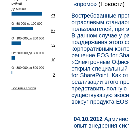
«промо»
(Новости)
рублей
До 50 000
Востребованные про
97
отраслевым стандар
От 50 000 до 100 000
пользователей, при э
67
В данном случае у р
От 100 000 до 200 000
поддержания этого с
32
корпоративным конте
От 200 000 до 300 000
решение EOS for Sha
10
«Электронные Офис
открыл специальный
От 300 000 до 500 000
for SharePoint. Как 
3
реализации этого пр
представить полную
Все типы сайтов
существующую экоси
вокруг продукта EOS 
04.10.2012
Админист
опыт внедрения сис