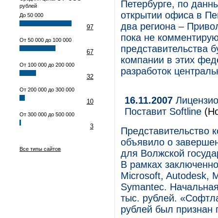
Петербурге, по данны
рублей
открытии офиса в Пе
До 50 000
два региона – Приво
97
пока не комментирую
От 50 000 до 100 000
представительства 
67
компании в этих фед
От 100 000 до 200 000
разработок централь
32
От 200 000 до 300 000
16.11.2007
Лицензио
10
Поставит Softline
(Но
От 300 000 до 500 000
3
Представительство к
объявило о завершен
Все типы сайтов
для Волжской госуда
В рамках заключенно
Microsoft, Autodesk, 
Symantec. Начальная
тыс. рублей. «Софтла
рублей был признан 