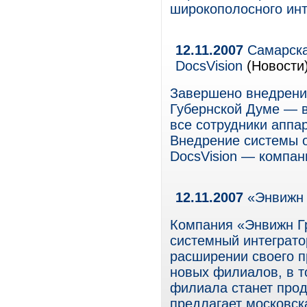
широкополосного инт
12.11.2007
Самарска
DocsVision
(Новости
Завершено внедрение
Губернской Думе — 
все сотрудники аппа
Внедрение системы 
DocsVision — компан
12.11.2007
«Энвижн 
Компания «Энвижн Гр
системный интеграто
расширении своего п
новых филиалов, в т
филиала станет прод
предлагает московск