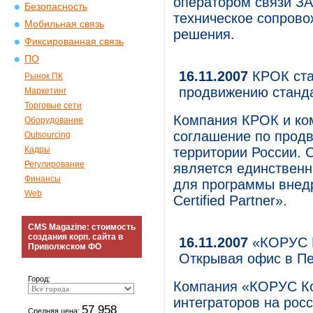
оператором связи ЗА
Безопасность
техническое сопрово
Мобильная связь
решения.
Фиксированная связь
ПО
16.11.2007
КРОК ста
Рынок ПК
продвижению станд
Маркетинг
Торговые сети
Компания КРОК и ко
Оборудование
соглашение по продв
Outsourcing
Кадры
территории России. 
Регулирование
является единственн
Финансы
для программы внедр
Web
Certified Partner».
CMS Magazine: стоимость
создания корп. сайта в
16.11.2007
«КОРУС К
Приволжском ФО
Открывая офис в П
Город:
Компания «КОРУС Кон
интеграторов на рос
57 958
Средняя цена: