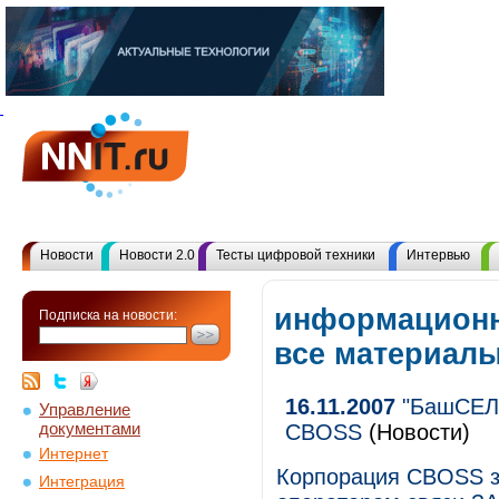
Новости
Новости 2.0
Тесты цифровой техники
Интервью
информационн
Подписка на новости:
все материал
16.11.2007
"БашСЕЛ"
Управление
документами
CBOSS
(Новости)
Интернет
Корпорация CBOSS з
Интеграция