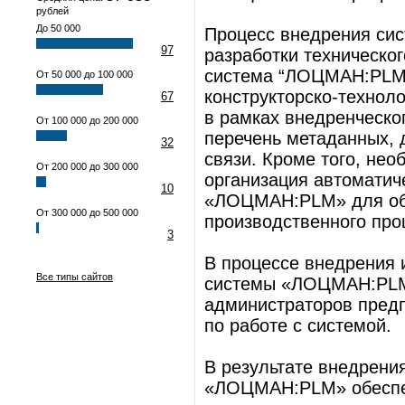
рублей
До 50 000
Процесс внедрения сис
97
разработки техническог
система “ЛОЦМАН:PLM”
От 50 000 до 100 000
конструкторско-технол
67
в рамках внедренческо
От 100 000 до 200 000
перечень метаданных, 
32
связи. Кроме того, не
От 200 000 до 300 000
организация автоматич
10
«ЛОЦМАН:PLM» для обе
От 300 000 до 500 000
производственного про
3
В процессе внедрения 
Все типы сайтов
системы «ЛОЦМАН:PLM»
администраторов предп
по работе с системой.
В результате внедрен
«ЛОЦМАН:PLM» обеспеч