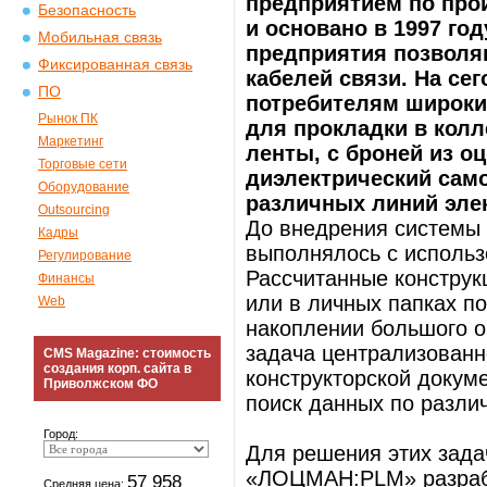
предприятием по прои
Безопасность
и основано в 1997 го
Мобильная связь
предприятия позволя
Фиксированная связь
кабелей связи. На се
ПО
потребителям широкий
Рынок ПК
для прокладки в колл
Маркетинг
ленты, с броней из о
Торговые сети
диэлектрический сам
Оборудование
различных линий элек
Outsourcing
До внедрения системы
Кадры
выполнялось с использо
Регулирование
Рассчитанные конструк
Финансы
или в личных папках по
Web
накоплении большого о
задача централизованн
CMS Magazine: стоимость
создания корп. сайта в
конструкторской докум
Приволжском ФО
поиск данных по разли
Город:
Для решения этих зада
«ЛОЦМАН:PLM» разраб
57 958
Средняя цена: