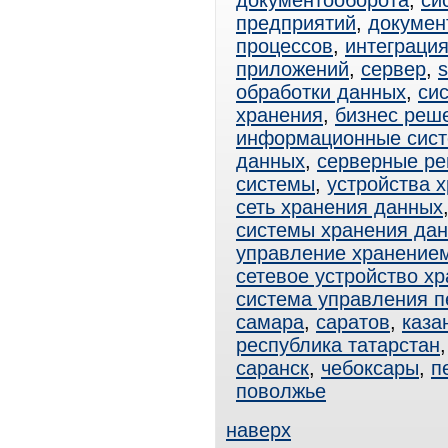
документооборота
,
си
предприятий
,
докумен
процессов
,
интеграци
приложений
,
сервер
,
s
обработки данных
,
си
хранения
,
бизнес реш
информационные сис
данных
,
серверные р
системы
,
устройства 
сеть хранения данных
системы хранения да
управление хранение
сетевое устройство х
система управления 
самара
,
саратов
,
каза
республика татарстан
саранск
,
чебоксары
,
п
поволжье
наверх