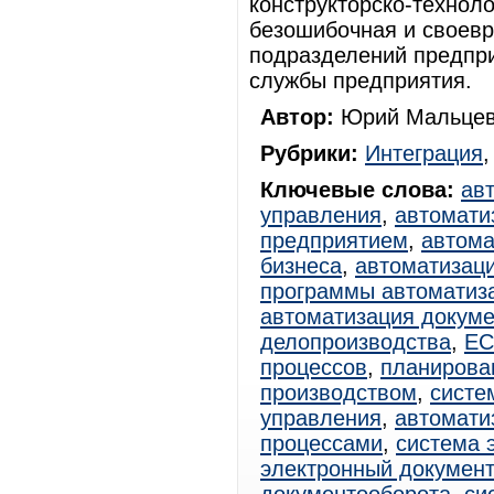
конструкторско-технол
безошибочная и своевр
подразделений предпр
службы предприятия.
Автор:
Юрий Мальцев
Рубрики:
Интеграция
Ключевые слова:
ав
управления
,
автомати
предприятием
,
автома
бизнеса
,
автоматизац
программы автоматиз
автоматизация докум
делопроизводства
,
E
процессов
,
планирова
производством
,
систе
управления
,
автомати
процессами
,
система 
электронный документ