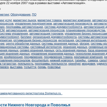
рге 22 ноября 2007 года в рамках выставки «Автоматизация».
)
кетинг
,
Оборудование
,
ПО
инг услуг
,
маркетинг рынок
,
маркетинг товара
,
маркетинг компании
,
автоматиз
процессов
,
управление предприятием
,
автоматизация производств
,
автомати
ких
,
программы автоматизации
,
система документооборота
,
автоматизация 
ECM
,
автоматизация
,
автоматизация процессов
,
планирование производства
,
система управления
,
автоматизация торговли
,
управление бизнес процессам
кументооборот
,
биллинг
,
организация документооборота
,
системы автоматиза
дприятия
,
оптимизация бизнес процессов
,
интеграция
,
системная интеграция
ние
,
центр обработки данных
,
системы хранения данных
,
storage
,
системы хр
рмационные системы
,
системный интегратор
,
хранение данных
,
серверные р
нения данных
,
сервер хранения данных
,
сеть хранения данных
,
база хранени
ция хранения данных
,
управление хранением данных
,
технологии хранения 
ия
,
конференция
,
продвижение
,
продвижение товара
,
рекламная компания
,
р
правления персоналом
,
documentum
,
нижний новгород
,
тарифы
,
самара
,
сара
а татарстан
,
лояльность
,
программы лояльности
,
оренбург
,
мордовия
,
удмурт
ижевск
,
выставка
,
тольятти
,
пермь
,
поволжье
 аккредитованного регистратора Domenus.ru .
ости Нижнего Новгорода и Поволжья