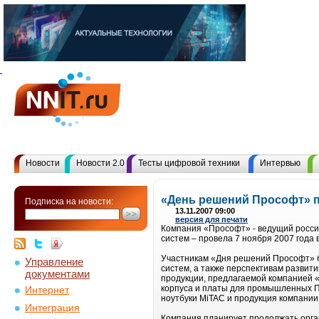
Новости
Новости 2.0
Тесты цифровой техники
Интервью
«День решений Прософт» 
Подписка на новости:
13.11.2007 09:00
версия для печати
Компания «Прософт» - ведущий росси
систем – провела 7 ноября 2007 года
Участникам «Дня решений Прософт» 
Управление
систем, а также перспективам разви
документами
продукции, предлагаемой компанией 
корпуса и платы для промышленных П
Интернет
ноутбуки MiTAC и продукция компани
Интеграция
Компания планирует продолжать орган