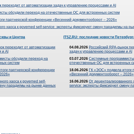
 переходит от автоматизации задач к управлению процессами и AI
сты обсудили переход на отечественные ОС для встроенных систем
оги партнерской конференции «Весенний документооборот – 2026»
го хаоса к governed self-service: эксперты фиксируют смену парадигмы на р
сквы и Центра
ITSZ.RU: последние новости Петербург
ок переходит от автоматизации
04.08.2026
Российский RPA-рынок пе
 и AI
задач к управлению процессами и AI
мисты обсудили переход на
03.07.2026
Системные программисты
ных систем
отечественные ОС для встроенных с
итоги партнерской конференции
18.06.2026
ГК «ЭОС» подвела итоги 
 2026»
«Весенний документооборот – 2026»
ого хаоса к governed self-
16.06.2026
От децентрализованного ха
мену парадигмы на рынке данных
service: эксперты фиксируют смену 