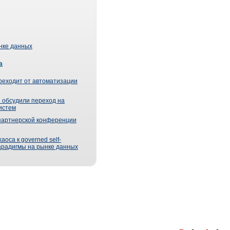
ынке данных
а
реходит от автоматизации
 обсудили переход на
истем
партнерской конференции
оса к governed self-
парадигмы на рынке данных