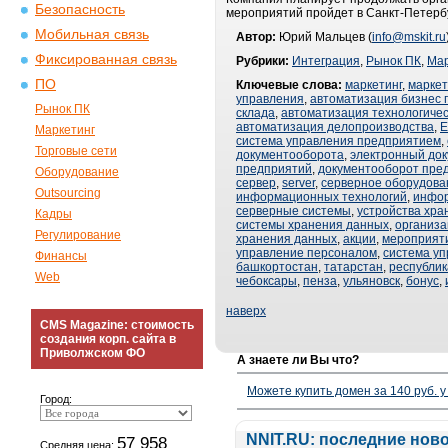
Безопасность
мероприятий пройдет в Санкт-Петербу
Мобильная связь
Автор:
Юрий Мальцев (
info@mskit.ru
Фиксированная связь
Рубрики:
Интеграция
,
Рынок ПК
,
Мар
ПО
Ключевые слова:
маркетинг
,
маркет
управления
,
автоматизация бизнес 
Рынок ПК
склада
,
автоматизация технологичес
автоматизация делопроизводства
,
Маркетинг
система управления предприятием
,
Торговые сети
документооборота
,
электронный до
предприятий
,
документооборот пре
Оборудование
сервер
,
server
,
серверное оборудова
Outsourcing
информационных технологий
,
инфо
серверные системы
,
устройства хра
Кадры
системы хранения данных
,
организа
Регулирование
хранения данных
,
акции
,
мероприят
управление персоналом
,
система у
Финансы
башкортостан
,
татарстан
,
республик
Web
чебоксары
,
пенза
,
ульяновск
,
бонус
,
наверх
CMS Magazine: стоимость
создания корп. сайта в
Приволжском ФО
А знаете ли Вы что?
Можете купить домен за 140 руб. у
Город:
NNIT.RU: последние нов
57 958
Средняя цена: