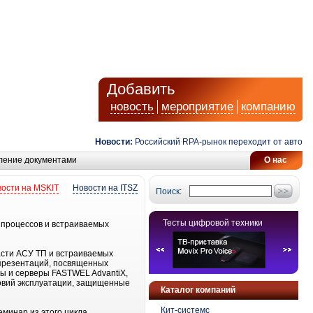
Добавить
новость
мероприятие
компанию
Новости:
Российский RPA-рынок переходит от автомати
ление документами
О нас
ости на MSKIT
Новости на ITSZ
Поиск:
Тесты цифровой техники
 процессов и встраиваемых
сти АСУ ТП и встраиваемых
 презентаций, посвященных
ы и серверы FASTWEL AdvantiX,
овий эксплуатации, защищенные
Каталог компаний
Кит-системс
минар из этого цикла