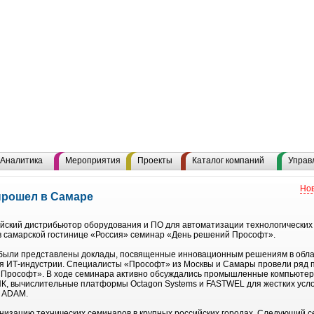
Аналитика
Мероприятия
Проекты
Каталог компаний
Управ
Нов
прошел в Самаре
йский дистрибьютор оборудования и ПО для автоматизации технологических
 в самарской гостинице «Россия» семинар «День решений Прософт».
были представлены доклады, посвященные инновационным решениям в обла
тия ИТ-индустрии. Специалисты «Прософт» из Москвы и Самары провели ряд
«Прософт». В ходе семинара активно обсуждались промышленные компьютер
К, вычислительные платформы Octagon Systems и FASTWEL для жестких усл
и ADAM.
изацию технических семинаров в крупных российских городах. Следующий се