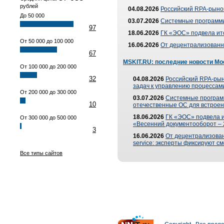
рублей
04.08.2026
Российский RPA-рынок
До 50 000
03.07.2026
Системные программи
97
18.06.2026
ГК «ЭОС» подвела ит
От 50 000 до 100 000
16.06.2026
От децентрализованно
67
MSKIT.RU: последние новости Мо
От 100 000 до 200 000
32
04.08.2026
Российский RPA-рын
задач к управлению процессами
От 200 000 до 300 000
03.07.2026
Системные програм
10
отечественные ОС для встроен
18.06.2026
ГК «ЭОС» подвела 
От 300 000 до 500 000
«Весенний документооборот –
3
16.06.2026
От децентрализованн
service: эксперты фиксируют с
Все типы сайтов