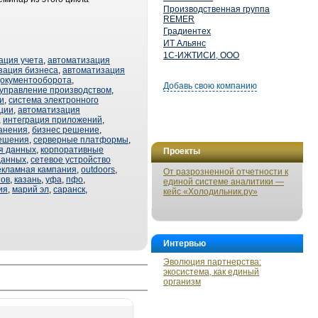
Производственная группа
REMER
Градиентех
ИТ Альянс
1С-ИЖТИСИ, ООО
ация учета
,
автоматизация
зация бизнеса
,
автоматизация
документооборота
,
Добавь свою компанию
управление производством
,
и
,
система электронного
ции
,
автоматизация
,
интеграция приложений
,
анения
,
бизнес решение
,
ешения
,
серверные платформы
,
я данных
,
корпоративные
Проекты
данных
,
сетевое устройство
екламная кампания
,
outdoors
,
От разрозненной отчетности к
тов
,
казань
,
уфа
,
пфо
,
единой системе аналитики —
ия
,
марий эл
,
саранск
,
кейс «Холодильник.ру»
Интервью
Эволюция партнерства:
экосистема, как единый
организм