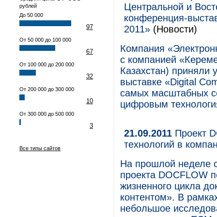
Центральной и Вост
рублей
До 50 000
конференция-выставк
97
2011»
(Новости)
От 50 000 до 100 000
Компания «Электрон
67
с компанией «Кереме
От 100 000 до 200 000
Казахстан) приняли 
32
выставке «Digital Co
От 200 000 до 300 000
самых масштабных с
10
цифровым технологи
От 300 000 до 500 000
3
21.09.2011
Проект D
технологий в компа
Все типы сайтов
На прошлой неделе с
проекта DOCFLOW по
жизненного цикла до
контентом». В рамка
небольшое исследова