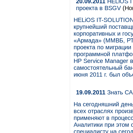
20.09.2011
HELiOS I
проекта в BSGV
(Нов
HELiOS IT-SOLUTIONS
крупнейший поставщ
корпоративных и гос
«Армада» (ММВБ, РТ
проекта по миграции
программной платфор
HP Service Manager 
самостоятельный бан
июня 2011 г. был об
19.09.2011
Знать СА
На сегодняшний день
всех отраслях произ
применяют в процес
Аналитики при этом 
специалисту на сего