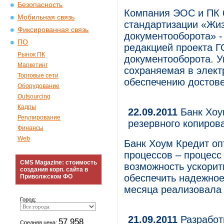
Безопасность
Компания ЭОС и ПК 6
Мобильная связь
стандартизации «Жиз
Фиксированная связь
документооборота» -
ПО
редакцией проекта Г
Рынок ПК
документооборота. 
Маркетинг
сохраняемая в элект
Торговые сети
обеспечению достове
Оборудование
Outsourcing
Кадры
22.09.2011
Банк Хоу
Регулирование
резервного копиров
Финансы
Web
Банк Хоум Кредит оп
процессов – процесс
CMS Magazine: стоимость
возможность ускорит
создания корп. сайта в
обеспечить надежное
Приволжском ФО
месяца реализовала
Город:
21.09.2011
Разработ
57 958
Средняя цена: