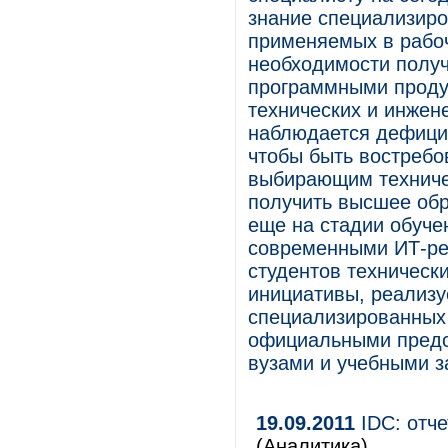
знание специализир
применяемых в рабоч
необходимости полу
программными продук
технических и инжен
наблюдается дефицит
чтобы быть востреб
выбирающим техничес
получить высшее об
еще на стадии обуче
современными ИТ-ре
студентов техническ
инициативы, реализ
специализированных
официальными предс
вузами и учебными з
19.09.2011
IDC: отче
(Аналитика)