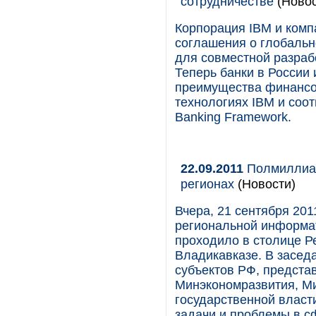
сотрудничестве
(Новос
Корпорация IBM и ком
соглашения о глобально
для совместной разраб
Теперь банки в России
преимущества финансо
технологиях IBM и соо
Banking Framework.
22.09.2011
Полмиллиар
регионах
(Новости)
Вчера, 21 сентября 201
региональной информат
проходило в столице Р
Владикавказе. В засед
субъектов РФ, предста
Минэкономразвития, Ми
государственной власт
задачи и проблемы в 