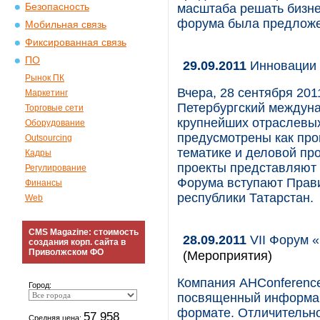
Безопасность
масштаба решать бизне
форума была предложе
Мобильная связь
Фиксированная связь
ПО
29.09.2011
Инновации 
Рынок ПК
Вчера, 28 сентября 201
Маркетинг
Петербургский междун
Торговые сети
крупнейших отраслевых
Оборудование
предусмотрены как про
Outsourcing
тематике и деловой про
Кадры
проекты представляют
Регулирование
Форума вступают Прави
Финансы
республики Татарстан.
Web
CMS Magazine: стоимость
28.09.2011
VII Форум 
создания корп. сайта в
Приволжском ФО
(Мероприятия)
Компания AHConferenc
Город:
посвященный информац
формате. Отличительно
57 958
Средняя цена: