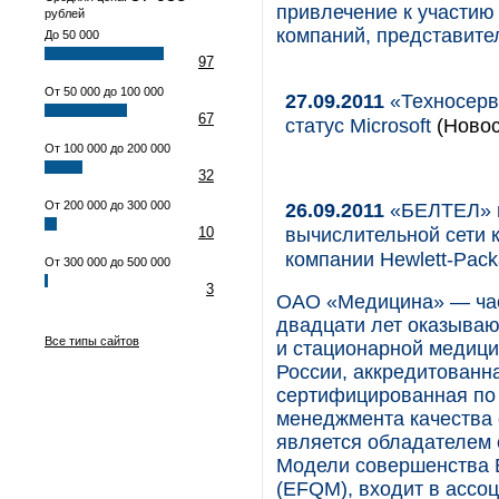
привлечение к участию
рублей
компаний, представите
До 50 000
97
От 50 000 до 100 000
27.09.2011
«Техносерв
67
статус Microsoft
(Новос
От 100 000 до 200 000
32
От 200 000 до 300 000
26.09.2011
«БЕЛТЕЛ» п
вычислительной сети 
10
компании Hewlett-Pack
От 300 000 до 500 000
3
ОАО «Медицина» — час
двадцати лет оказыва
Все типы сайтов
и стационарной медици
России, аккредитованная
сертифицированная по
менеджмента качества 
является обладателем 
Модели совершенства 
(EFQM), входит в ассоци