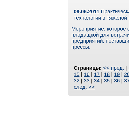
09.06.2011
Практическ
технологии в тяжело
Мероприятие, которое 
плодащкой для встреч
предприятий, поставщи
прессы.
Страницы:
<< пред.
|
15
|
16
|
17
|
18
|
19
|
2
32
|
33
|
34
|
35
|
36
|
3
след. >>