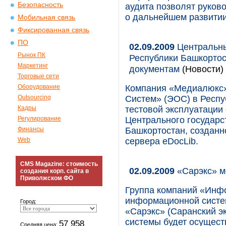
Безопасность
аудита позволят руков
о дальнейшем развитии
Мобильная связь
Фиксированная связь
ПО
02.09.2009
Центральны
Рынок ПК
Республики Башкортос
Маркетинг
документам
(Новости)
Торговые сети
Оборудование
Компания «Медиалюкс»
Outsourcing
Систем» (ЭОС) в Респу
Кадры
тестовой эксплуатации
Регулирование
Центрального государс
Финансы
Башкортостан, созданн
Web
сервера eDocLib.
CMS Magazine: стоимость
02.09.2009
«Сарэкс» м
создания корп. сайта в
Приволжском ФО
Группа компаний «Инфо
информационной систем
Город:
«Сарэкс» (Саранский эк
системы будет осущест
57 958
Средняя цена: