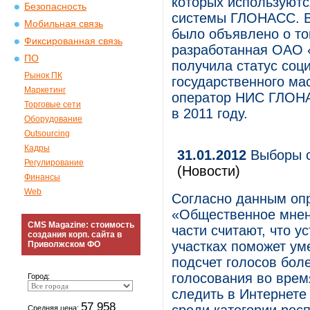
которых используютс
Безопасность
системы ГЛОНАСС. В 
Мобильная связь
было объявлено о т
Фиксированная связь
разработанная ОАО 
ПО
получила статус соц
Рынок ПК
государственного ма
Маркетинг
оператор НИС ГЛОНА
Торговые сети
в 2011 году.
Оборудование
Outsourcing
Кадры
31.01.2012
Выборы с
Регулирование
(Новости)
Финансы
Web
Согласно данным оп
«Общественное мнен
CMS Magazine: стоимость
части считают, что у
создания корп. сайта в
участках поможет ум
Приволжском ФО
подсчет голосов бол
голосования во вре
Город:
следить в Интернете
57 958
Средняя цена: