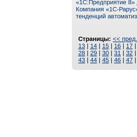
«1С:Предприятие 8» 
Компания «1С-Рарус
тенденций автоматиз
Страницы:
<< пред
13
|
14
|
15
|
16
|
17
28
|
29
|
30
|
31
|
32
43
|
44
|
45
|
46
|
47