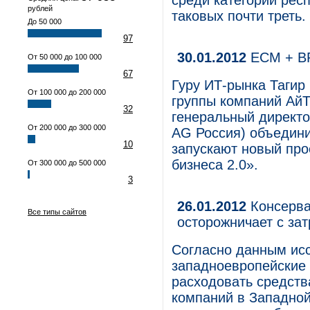
среди категории рес
рублей
таковых почти треть.
До 50 000
97
30.01.2012
ECM + BP
От 50 000 до 100 000
67
Гуру ИТ-рынка Тагир
От 100 000 до 200 000
группы компаний Ай
32
генеральный директо
От 200 000 до 300 000
AG Россия) объедини
10
запускают новый про
бизнеса 2.0».
От 300 000 до 500 000
3
26.01.2012
Консерва
Все типы сайтов
осторожничает с за
Согласно данным ис
западноевропейские 
расходовать средст
компаний в Западной