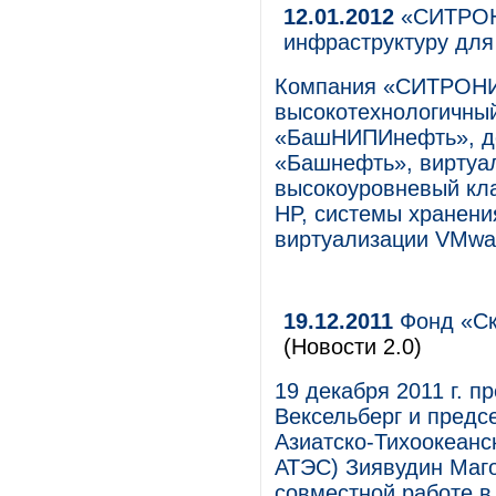
12.01.2012
«СИТРОНИ
инфраструктуру д
Компания «СИТРОНИ
высокотехнологичны
«БашНИПИнефть», д
«Башнефть», виртуа
высокоуровневый кла
HP, системы хранени
виртуализации VMwa
19.12.2011
Фонд «Ск
(Новости 2.0)
19 декабря 2011 г. 
Вексельберг и предс
Азиатско-Тихоокеанс
АТЭС) Зиявудин Маг
совместной работе в