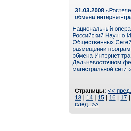
31.03.2008
«Ростеле
обмена интернет-тр
Национальный опера
Российский Научно-И
Общественных Сетей
размещении програм
обмена Интернет траф
Дальневосточном фед
магистральной сети 
Страницы:
<< пред
13
|
14
|
15
|
16
|
17
след. >>