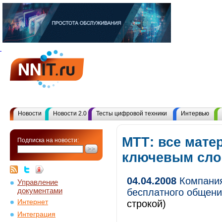
Новости
Новости 2.0
Тесты цифровой техники
Интервью
МТТ: все мате
Подписка на новости:
ключевым сл
04.04.2008
Компания
Управление
документами
бесплатного общени
Интернет
строкой)
Интеграция