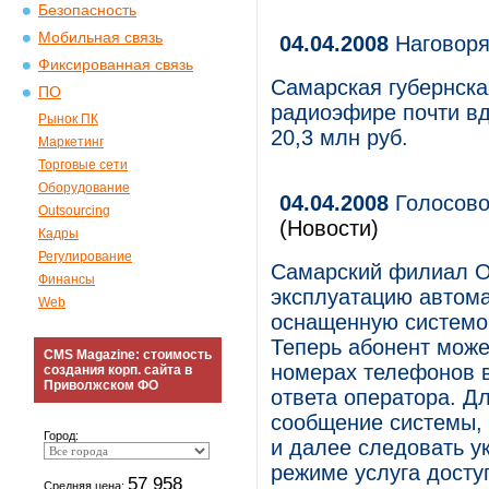
Безопасность
Мобильная связь
04.04.2008
Наговорят
Фиксированная связь
Самарская губернская
ПО
радиоэфире почти вд
Рынок ПК
20,3 млн руб.
Маркетинг
Торговые сети
Оборудование
04.04.2008
Голосово
Outsourcing
(Новости)
Кадры
Регулирование
Самарский филиал О
Финансы
эксплуатацию автома
Web
оснащенную системой
Теперь абонент може
CMS Magazine: стоимость
номерах телефонов 
создания корп. сайта в
Приволжском ФО
ответа оператора. Д
сообщение системы,
Город:
и далее следовать у
режиме услуга досту
57 958
Средняя цена: