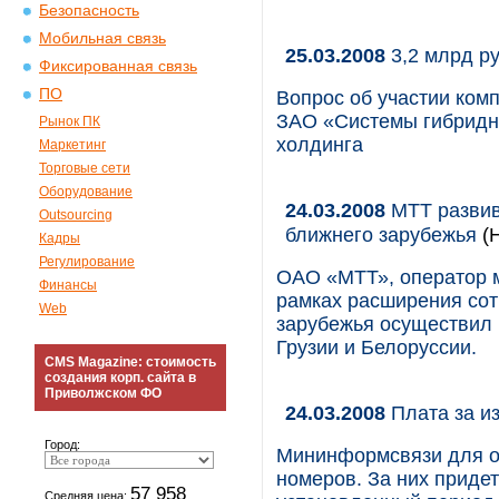
Безопасность
Мобильная связь
25.03.2008
3,2 млрд ру
Фиксированная связь
ПО
Вопрос об участии ком
ЗАО «Системы гибридно
Рынок ПК
холдинга
Маркетинг
Торговые сети
Оборудование
24.03.2008
MTT развив
Outsourcing
ближнего зарубежья
(Н
Кадры
Регулирование
ОАО «МТТ», оператор 
Финансы
рамках расширения сот
Web
зарубежья осуществил 
Грузии и Белоруссии.
CMS Magazine: стоимость
создания корп. сайта в
Приволжском ФО
24.03.2008
Плата за и
Город:
Мининформсвязи для о
номеров. За них придет
57 958
Средняя цена: