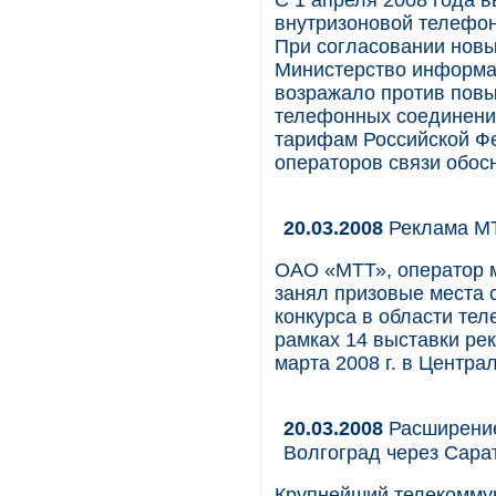
С 1 апреля 2008 года 
внутризоновой телефонн
При согласовании новы
Министерство информат
возражало против повы
телефонных соединени
тарифам Российской Ф
операторов связи обос
20.03.2008
Реклама МТ
ОАО «МТТ», оператор 
занял призовые места 
конкурса в области те
рамках 14 выставки ре
марта 2008 г. в Центра
20.03.2008
Расширение
Волгоград через Сара
Крупнейший телекомму