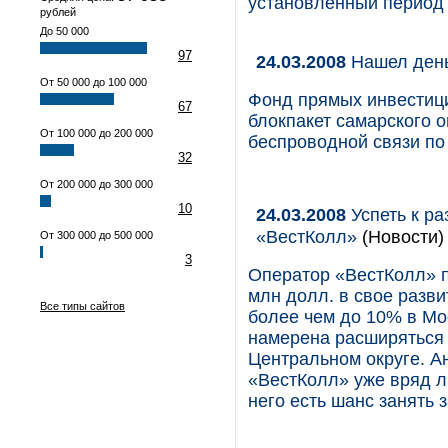
установленный период
рублей
До 50 000
97
24.03.2008
Нашел день
От 50 000 до 100 000
Фонд прямых инвестиций
67
блокпакет самарского 
От 100 000 до 200 000
беспроводной связи по
32
От 200 000 до 300 000
10
24.03.2008
Успеть к ра
«ВестКолл»
(Новости)
От 300 000 до 500 000
3
Оператор «ВестКолл» п
млн долл. в свое разви
Все типы сайтов
более чем до 10% в Мо
намерена расширяться 
Центральном округе. Ан
«ВестКолл» уже вряд ли
него есть шанс занять