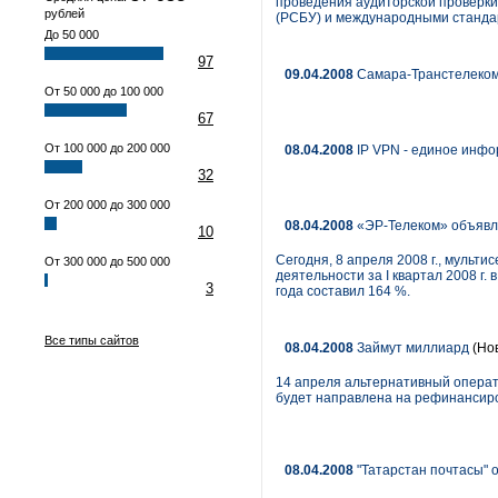
проведения аудиторской проверки 
рублей
(РСБУ) и международными станда
До 50 000
97
09.04.2008
Самара-Транстелеком
От 50 000 до 100 000
67
От 100 000 до 200 000
08.04.2008
IP VPN - единое инф
32
От 200 000 до 300 000
08.04.2008
«ЭР-Телеком» объявляе
10
Сегодня, 8 апреля 2008 г., мульт
От 300 000 до 500 000
деятельности за I квартал 2008 г
3
года составил 164 %.
Все типы сайтов
08.04.2008
Займут миллиард
(Но
14 апреля альтернативный операто
будет направлена на рефинансиров
08.04.2008
"Татарстан почтасы" 