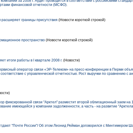
компании за 2008 г. Аудит проводится в соответствии с российскими стандар
ртами финансовой отчетности (МСФО).
 расширяет границы присутствия
(Новости короткой строкой)
ормационное пространство
(Новости короткой строкой)
т итоги работы в I квартале 2008 г.
(Новости)
исервисный оператор связи «ЭР-Телеком» на пресс-конференции в Перми объ
. в соответствие с управленческой отчетностью. Рост выручки по сравнению с
вости)
р фиксированной связи "Арктел" разместит второй облигационный заем на 1
ание имеющейся у компании задолженности, а часть - на развитие "Арктела
отдают "Почте России"/ Об этом Леонид Рейман договорился с Минтимером 