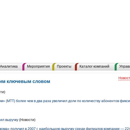
Аналитика
Мероприятия
Проекты
Каталог компаний
Управ
Новост
тим ключевым словом
ти)
» (МТТ) более чем в два раза увеличил доли по количеству абонентов фикси
ил выручку
(Новости)
ома» получил в 2007 г. наибольшую выручку среди филиалов компании — 224