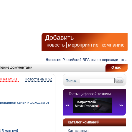
Добавить
новость
мероприятие
компанию
Новости:
Российский RPA-рынок переходит от автомат
ление документами
О нас
и на MSKIT
Новости на ITSZ
Поиск:
Тесты цифровой техники
рованной связи и доходам от
Каталог компаний
,5 млн руб.
Кит-системс