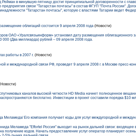
 Рейман в минувшую пятницу достиг принципиальной договоренности с глав
 предприятия связи "Татарстан почтасы" в состав ФГУП "Почта России". Дог
надлежности "Татарстан почтасы", которую с властями Татарии ведет Федер
азмещение облигаций состоится 9 апреля 2008 года
(Новости)
торов ОАО «Уралсвязьинформ» установил дату размещения облигационного 
 000 (Два миллиарда) рублей – 09 апреля 2008 года.
ах работы в 2007 г.
(Новости)
ой и международной связи РФ, проведет 9 апреля 2008 г. в Москве пресс-к
(Новости)
 спутниковых каналов высокой четкости HD Media начнет полноценное вещани
 распространяются бесплатно. Инвестиции в проект составили порядка $10 м
а Меламеда/ Его компания получает коды для услуг междугородной и между
нида Меламеда "Effortel Россия" выходит на рынок дальней связи: входящее 
а получение кодов. Начать предоставление услуг оператор планирует осень
ть 2-5% рынка дальней связи.