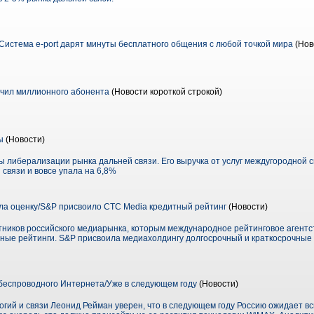
Система e-port дарят минуты бесплатного общения с любой точкой мира
(Нов
чил миллионного абонента
(Новости короткой строкой)
ы
(Новости)
ы либерализации рынка дальней связи. Его выручка от услуг междугородной св
 связи и вовсе упала на 6,8%
а оценку/S&P присвоило CTC Media кредитный рейтинг
(Новости)
ников российского медиарынка, которым международное рейтинговое агентств
ые рейтинги. S&P присвоила медиахолдингу долгосрочный и краткосрочные р
беспроводного Интернета/Уже в следующем году
(Новости)
ий и связи Леонид Рейман уверен, что в следующем году Россию ожидает вс