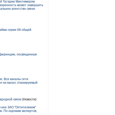
ой Татарии Минтимером
оворенность может завершить
альное агентство связи.
займа серии 08 общей
онференцию, посвященную
е. Все каналы сети
лн на канал, планируемый
народной связи
(Новости)
в нее ЗАО "Оптителеком"
ю. По оценкам экспертов,