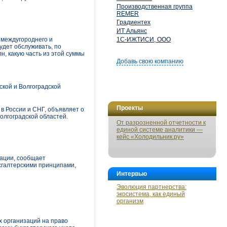
Производственная группа
REMER
Градиентех
ИТ Альянс
 междугороднего и
1С-ИЖТИСИ, ООО
удет обслуживать, по
н, какую часть из этой суммы
Добавь свою компанию
ской и Волгоградской
Проекты
 России и СНГ, объявляет о
олгоградской областей.
От разрозненной отчетности к
единой системе аналитики —
кейс «Холодильник.ру»
ации, сообщает
хгалтерскими принципами,
Интервью
Эволюция партнерства:
экосистема, как единый
организм
 организаций на право