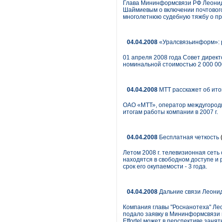
Глава Мининформсвязи РФ Леонид
Шаймиевым о включении почтового
многолетнюю судебную тяжбу о при
04.04.2008
«Уралсвязьинформ»: р
01 апреля 2008 года Совет дирек
номинальной стоимостью 2 000 000
04.04.2008
МТТ расскажет об итог
ОАО «МТТ», оператор междугородн
итогам работы компании в 2007 г.
04.04.2008
Бесплатная четкость
Летом 2008 г. телевизионная сеть
находятся в свободном доступе и
срок его окупаемости - 3 года.
04.04.2008
Дальние связи Леонид
Компания главы "Роснанотеха" Лео
подало заявку в Мининформсвязи н
Effortel может в перспективе заня