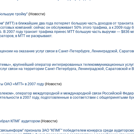
большую тройку"
(Новости)
м" (МТТ) в ближайшие два года потеряет большую часть доходов от транзита
отовых компаний: сейчас он обслуживает 50% этого трафика, а к 2009 году б
%. В 2007 году транзит трафика принес МТТ большую часть выручки — $836 мл
аторов, в МТТ не раскрывают.
ензии на оказание услуг связи в Санкт-Петербурге, Ленинградской, Саратов
емы», крупнейший оператор интегрированных телекоммуникационных услуг в
слуг связи на территории Санкт-Петербурга, Ленинградской, Саратовской и В
ы ОАО «МТТ» в 2007 году
(Новости)
леком», оператор междугородной и международной связи Российской Федер
тельности в 2007 году, подготовленные в соответствии с общепринятыми бу
ыбрал КПМГ аудитором
(Новости)
вязьинформ" признала ЗАО "КПМГ" победителем конкурса среди аудиторских