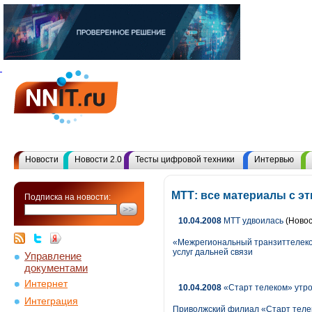
Новости
Новости 2.0
Тесты цифровой техники
Интервью
МТТ: все материалы с э
Подписка на новости:
10.04.2008
МТТ удвоилась
(Новос
«Межрегиональный транзиттелеком
услуг дальней связи
Управление
документами
Интернет
10.04.2008
«Старт телеком» утро
Интеграция
Приволжский филиал «Старт телек