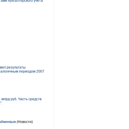
тами бухгалтерского учета
явил результаты
 аналогичным периодом 2007
 млрд руб. Часть средств
".
Шаймиевым
(Новости)