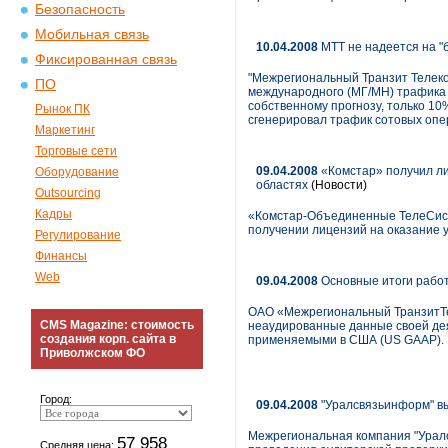
Безопасность
Мобильная связь
10.04.2008
МТТ не надеется на "
Фиксированная связь
"Межрегиональный Транзит Телеко
ПО
международного (МГ/МН) трафика с
собственному прогнозу, только 10
Рынок ПК
сгенерировал трафик сотовых опер
Маркетинг
Торговые сети
09.04.2008
«Комстар» получил лиц
Оборудование
областях
(Новости)
Outsourcing
Кадры
«Комстар-Объединенные ТелеСист
получении лицензий на оказание у
Регулирование
Финансы
Web
09.04.2008
Основные итоги работ
ОАО «Межрегиональный ТранзитТе
CMS Magazine: стоимость
неаудированные данные своей дея
создания корп. сайта в
применяемыми в США (US GAAP).
Приволжском ФО
Город:
09.04.2008
"Уралсвязьинформ" в
Межрегиональная компания "Уралс
57 958
Средняя цена: