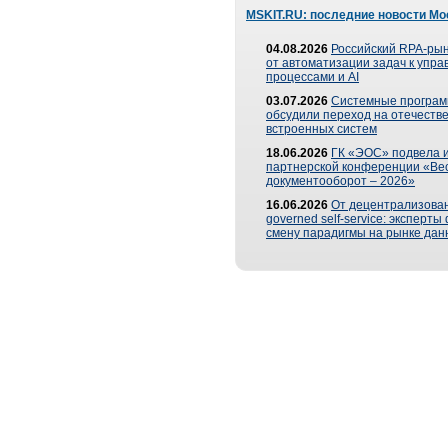
MSKIT.RU: последние новости Мо
04.08.2026
Российский RPA-рын
от автоматизации задач к упр
процессами и AI
03.07.2026
Системные програ
обсудили переход на отечеств
встроенных систем
18.06.2026
ГК «ЭОС» подвела и
партнерской конференции «Ве
документооборот – 2026»
16.06.2026
От децентрализован
governed self-service: эксперт
смену парадигмы на рынке дан