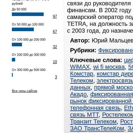
связи до руководителя
рублей
финансам. В 2002 год
До 50 000
самарский оператор по
97
TETRA, на должность з
От 50 000 до 100 000
с 2003 года, до назнач
67
Автор:
Юрий Мальцев
От 100 000 до 200 000
32
Рубрики:
Фиксированн
От 200 000 до 300 000
Ключевые слова:
ци
10
WiMAX
,
wi fi москва
,
5
От 300 000 до 500 000
Комстар
,
комстар дире
3
Телеком
,
электросвяз
данных
,
прямой моско
Все типы сайтов
Акадо
,
фиксированная
рынок фиксированной 
телефонная связь
,
Eth
связь МТТ
,
Ростелеко
Транзит Телеком
,
Рос
ЗАО ТрансТелеКом
,
З