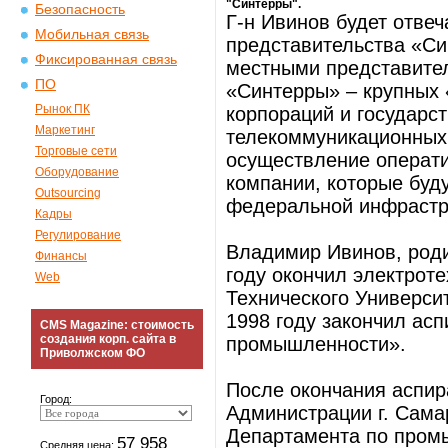
"Синтерры".
Безопасность
Г-н Ивинов будет отвеч
Мобильная связь
представительства «Си
Фиксированная связь
местными представите
ПО
«Синтерры» – крупных 
Рынок ПК
корпораций и государс
Маркетинг
телекоммуникационных
Торговые сети
осуществление операти
Оборудование
компании, которые буд
Outsourcing
федеральной инфрастр
Кадры
Регулирование
Владимир Ивинов, роди
Финансы
году окончил электрот
Web
Технического Университ
1998 году закончил ас
CMS Magazine: стоимость
создания корп. сайта в
промышленности».
Приволжском ФО
После окончания аспир
Город:
Администрации г. Самар
Департамента по пром
57 958
Средняя цена: