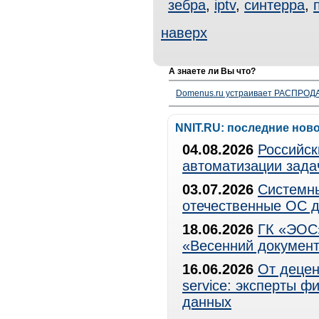
зебра
,
iptv
,
синтерра
,
наверх
А знаете ли Вы что?
Domenus.ru устраивает РАСПРОДА
NNIT.RU: последние нов
04.08.2026
Российск
автоматизации зада
03.07.2026
Системны
отечественные ОС д
18.06.2026
ГК «ЭОС»
«Весенний документ
16.06.2026
От децен
service: эксперты 
данных