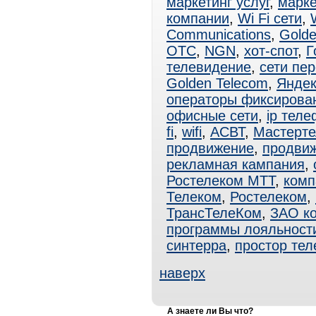
маркетинг услуг
,
марке
компании
,
Wi Fi сети
,
Communications
,
Golde
ОТС
,
NGN
,
хот-спот
,
Г
телевидение
,
сети пе
Golden Telecom
,
Яндек
операторы фиксирова
офисные сети
,
ip тел
fi
,
wifi
,
АСВТ
,
Мастерте
продвижение
,
продвиж
рекламная кампания
,
Ростелеком МТТ
,
комп
Телеком
,
Ростелеком
,
ТрансТелеКом
,
ЗАО к
программы лояльност
синтерра
,
простор тел
наверх
А знаете ли Вы что?