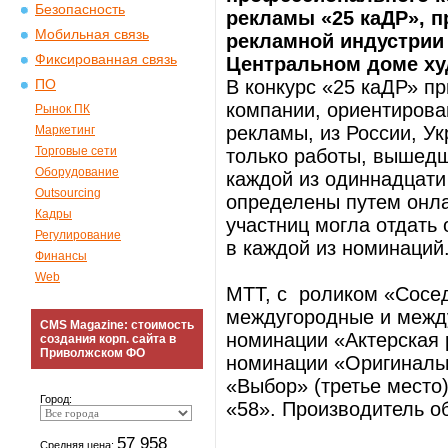
Безопасность
рекламы «25 каДР», п
Мобильная связь
рекламной индустрии «
Фиксированная связь
Центральном доме ху
В конкурс «25 каДР» п
ПО
компании, ориентирова
Рынок ПК
рекламы, из России, У
Маркетинг
Торговые сети
только работы, вышедш
Оборудование
каждой из одиннадцати
Outsourcing
определены путем онла
Кадры
участниц могла отдать 
Регулирование
в каждой из номинаций
Финансы
Web
МТТ, с роликом «Сосе
междугородные и между
CMS Magazine: стоимость
номинации «Актерская 
создания корп. сайта в
Приволжском ФО
номинации «Оригинальн
«Выбор» (третье место
Город:
«58». Производитель об
57 958
Средняя цена: