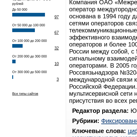
Компания ОАО «Межрег
рублей
оператор междугородн
До 50 000
основана в 1994 году 
97
сетями операторов свя
От 50 000 до 100 000
телекоммуникационные 
67
эффективного взаимоде
От 100 000 до 200 000
операторов и более 10
32
России между собой, с
От 200 000 до 300 000
сигнальному взаимоде
10
операторами. В 2005 г
Россвязьнадзора №3204
От 300 000 до 500 000
международной связи к
3
Российской Федерации.
мультисервисной сети 
Все типы сайтов
присутствия во всех ре
Редактор раздела:
Юр
Рубрики:
Фиксированн
Ключевые слова:
ци