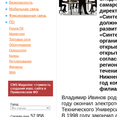
Безопасность
самар
Мобильная связь
дирек
Фиксированная связь
«Синт
должно
ПО
развит
Рынок ПК
«Синт
Маркетинг
Торговые сети
органи
Оборудование
откры
Outsourcing
открыт
Кадры
соглас
Регулирование
регион
Финансы
течени
Web
Нижнем
год ко
CMS Magazine: стоимость
филиа
создания корп. сайта в
Приволжском ФО
Владимир Ивинов роди
году окончил электро
Город:
Технического Универси
В 1998 году закончил
57 958
Средняя цена: