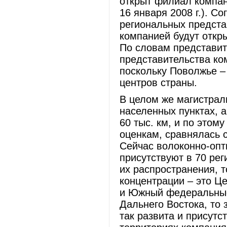
открыт филиал компан
16 января 2008 г.). С
региональных представ
компанией будут откр
По словам представит
представительства ко
поскольку Поволжье –
центров страны.
В целом же магистрал
населенных пунктах, 
60 тыс. км, и по этом
оценкам, сравнялась 
Сейчас волоконно-опт
присутствуют в 70 рег
их распространения, т
концентрации – это Ц
и Южный федеральные 
Дальнего Востока, то
так развита и присутс