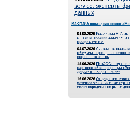
service: эксперты 
данных
MSKIT.RU: последние новости Мо
04.08.2026
Российский RPA-рын
от автоматизации задач к упр
процессами и AI
03.07.2026
Системные програ
обсудили переход на отечеств
встроенных систем
18.06.2026
ГК «ЭОС» подвела и
партнерской конференции «Ве
документооборот – 2026»
16.06.2026
От децентрализован
governed self-service: эксперт
смену парадигмы на рынке дан