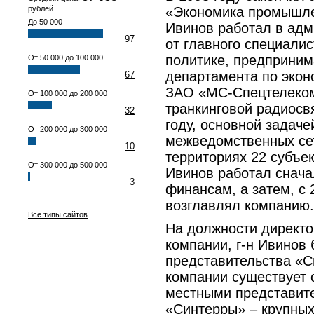
рублей
«Экономика промышлен
До 50 000
Ивинов работал в адм
97
от главного специали
политике, предприним
От 50 000 до 100 000
департамента по экон
67
ЗАО «МС-Спецтелеком
От 100 000 до 200 000
транкинговой радиосв
32
году, основной задач
От 200 000 до 300 000
межведомственных се
10
территориях 22 субъе
От 300 000 до 500 000
Ивинов работал снача
3
финансам, а затем, с 
возглавлял компанию.
Все типы сайтов
На должности директо
компании, г-н Ивинов 
представительства «С
компании существует с
местными представит
«Синтерры» – крупных