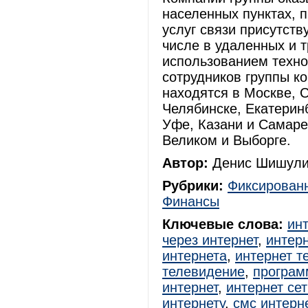
населенных пунктах, 
услуг связи присутств
числе в удаленных и 
использованием техно
сотрудников группы к
находятся в Москве, 
Челябинске, Екатеринб
Уфе, Казани и Самаре
Великом и Выборге.
Автор:
Денис Шишули
Рубрики:
Фиксированн
Финансы
Ключевые слова:
ин
через интернет
,
интерн
интернета
,
интернет т
телевидение
,
програм
интернет
,
интернет сет
интернету
,
смс интерн