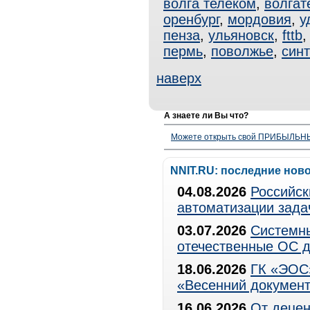
волга телеком
,
волгат
оренбург
,
мордовия
,
у
пенза
,
ульяновск
,
fttb
пермь
,
поволжье
,
син
наверх
А знаете ли Вы что?
Можете открыть свой ПРИБЫЛЬНЫЙ
NNIT.RU: последние нов
04.08.2026
Российск
автоматизации зада
03.07.2026
Системны
отечественные ОС д
18.06.2026
ГК «ЭОС»
«Весенний документ
16.06.2026
От децен