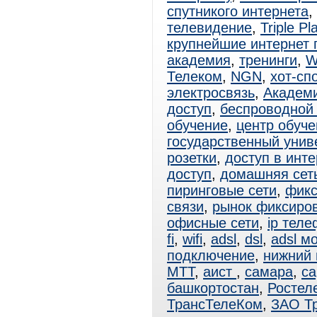
спутникого интернета
,
телевидение
,
Triple Pl
крупнейшие интернет
академия
,
тренинги
,
W
Телеком
,
NGN
,
хот-сп
электросвязь
,
Академ
доступ
,
беспроводной 
обучение
,
центр обуче
государственный унив
розетки
,
доступ в инте
доступ
,
домашняя сет
пиринговые сети
,
фикс
связи
,
рынок фиксиро
офисные сети
,
ip тел
fi
,
wifi
,
adsl
,
dsl
,
adsl м
подключение
,
нижний 
МТТ
,
аист
,
самара
,
са
башкортостан
,
Ростел
ТрансТелеКом
,
ЗАО Т