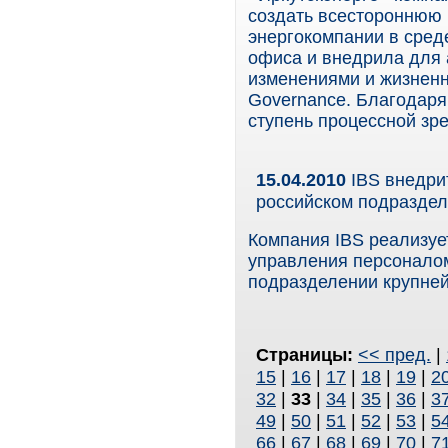
создать всестороннюю
энергокомпании в сред
офиса и внедрила для 
изменениями и жизненн
Governance. Благодаря
ступень процессной зре
15.04.2010
IBS внедри
российском подразде
Компания IBS реализуе
управления персонало
подразделении крупней
Страницы:
<< пред.
|
15
|
16
|
17
|
18
|
19
|
2
32
|
33
|
34
|
35
|
36
|
3
49
|
50
|
51
|
52
|
53
|
5
66
|
67
|
68
|
69
|
70
|
7