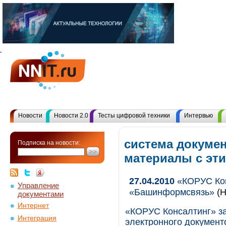
Новости
Новости 2.0
Тесты цифровой техники
Интервью
система докумен
Подписка на новости:
материалы с эт
27.04.2010
«КОРУС Кон
Управление
«Башинформсвязь»
(Н
документами
Интернет
«КОРУС Консалтинг» з
Интеграция
электронного документ