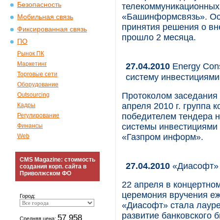
Безопасность
телекоммуникационных 
«Башинформсвязь». Осо
Мобильная связь
принятия решения о вн
Фиксированная связь
прошло 2 месяца.
ПО
Рынок ПК
Маркетинг
27.04.2010
Energy Con
Торговые сети
систему инвестициями
Оборудование
Протоколом заседания 
Outsourcing
апреля 2010 г. группа 
Кадры
победителем тендера 
Регулирование
системы инвестициями
Финансы
«Газпром информ».
Web
CMS Magazine: стоимость
27.04.2010
«Диасофт» 
создания корп. сайта в
Приволжском ФО
22 апреля в концертно
церемония вручения е
Город:
«Диасофт» стала лаур
развитие банковского 
57 958
Средняя цена: