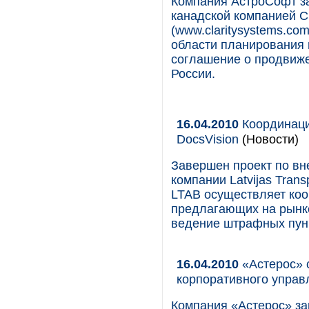
Компания АстроСофт за
канадской компанией Cla
(www.claritysystems.co
области планирования 
соглашение о продвиже
России.
16.04.2010
Координаци
DocsVision
(Новости)
Завершен проект по вн
компании Latvijas Transp
LTAB осуществляет коо
предлагающих на рынк
ведение штрафных пунк
16.04.2010
«Астерос» 
корпоративного упра
Компания «Астерос» за