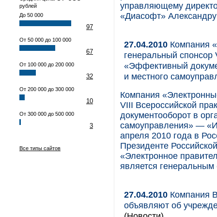
управляющему директо
рублей
«Диасофт» Александру 
До 50 000
97
От 50 000 до 100 000
27.04.2010
Компания 
67
генеральный спонсор 
«Эффективный докумен
От 100 000 до 200 000
и местного самоупра
32
От 200 000 до 300 000
Компания «Электронны
10
VIII Всероссийской пр
документооборот в орг
От 300 000 до 500 000
самоуправления» — «Ин
3
апреля 2010 года в Ро
Президенте Российской
Все типы сайтов
«Электронное правител
является генеральным
27.04.2010
Компания BS
объявляют об учрежде
(Новости)