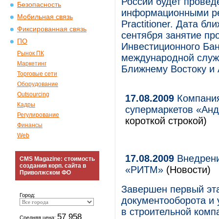
России будет провед
Безопасность
информационными ре
Мобильная связь
Practitioner. Дата б
Фиксированная связь
сентября занятие пр
ПО
Инвестиционного Бан
Рынок ПК
международной служ
Маркетинг
Ближнему Востоку и 
Торговые сети
Оборудование
Outsourcing
17.08.2009
Компания
Кадры
супермаркетов «Анд
Регулирование
короткой строкой)
Финансы
Web
17.08.2009
Внедрени
CMS Magazine: стоимость
создания корп. сайта в
«РИТМ»
(Новости)
Приволжском ФО
Завершен первый эт
Город:
документооборота и
в строительной ком
57 958
Средняя цена: