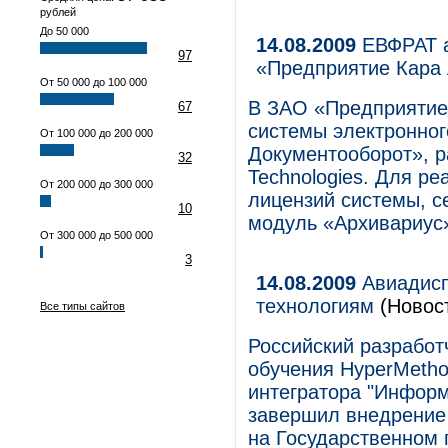
рублей
До 50 000
14.08.2009
ЕВФРАТ а
97
«Предприятие Кара
От 50 000 до 100 000
В ЗАО «Предприятие
67
системы электронно
От 100 000 до 200 000
Документооборот», р
32
Technologies. Для р
От 200 000 до 300 000
лицензий системы, с
10
модуль «Архивариус
От 300 000 до 500 000
3
14.08.2009
Авиадисп
технологиям
(Новос
Все типы сайтов
Российский разработ
обучения HyperMetho
интегратора "Информ
завершил внедрение
на Государственном