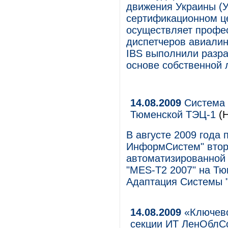
движения Украины (У
сертификационном це
осуществляет профе
диспетчеров авиали
IBS выполнили разра
основе собственной 
14.08.2009
Система 
Тюменской ТЭЦ-1
(Н
В августе 2009 года
ИнформСистем" второ
автоматизированной
"MES-T2 2007" на Тю
Адаптация Системы 
14.08.2009
«Ключево
секции ИТ ЛенОблС