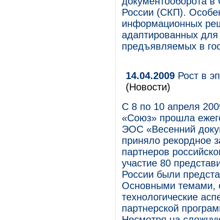
документооборота в 
России (СКП). Особе
информационных реш
адаптированных для 
предъявляемых в гос
14.04.2009
Рост в э
(Новости)
С 8 по 10 апреля 20
«Союз» прошла ежег
ЭОС «Весенний докум
приняло рекордное з
партнеров российско
участие 80 представ
России были предста
Основными темами, 
технологические асп
партнерской програм
Несмотря на сложну