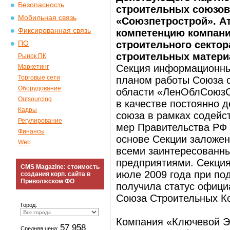
Безопасность
строительных союзо
Мобильная связь
«Союзпетрострой». А
Фиксированная связь
компетенцию компани
строительного сектор
ПО
строительных матери
Рынок ПК
Секция информационных
Маркетинг
Торговые сети
планом работы Союза с
Оборудование
области «ЛенОблСоюзС
Outsourcing
в качестве постоянно 
Кадры
союза в рамках содейс
Регулирование
мер Правительства РФ 
Финансы
основе Секции заложен
Web
всеми заинтересованн
предприятиями. Секция
CMS Magazine: стоимость
июле 2009 года при по
создания корп. сайта в
Приволжском ФО
получила статус офици
Союза Строительных К
Город:
Компания «Ключевой Э
57 958
Средняя цена: