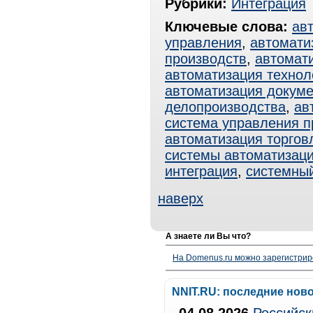
Рубрики:
Интеграция
Ключевые слова:
ав
управления
,
автомати
производств
,
автомат
автоматизация технол
автоматизация докум
делопроизводства
,
ав
система управления 
автоматизация торгов
системы автоматизац
интеграция
,
системный
наверх
А знаете ли Вы что?
На Domenus.ru можно зарегистрир
NNIT.RU: последние нов