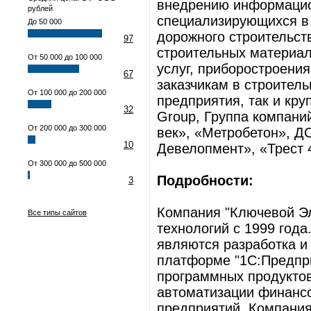
внедрению информацио
рублей
специализирующихся в 
До 50 000
дорожного строительст
97
строительных материал
От 50 000 до 100 000
услуг, приборостроени
67
заказчикам в строитель
От 100 000 до 200 000
предприятия, так и кру
32
Group, Группа компани
От 200 000 до 300 000
век», «Метробетон», Д
10
Девелопмент», «Трест 4
От 300 000 до 500 000
Подробности:
3
Компания "Ключевой Э
Все типы сайтов
технологий с 1999 год
являются разработка и
платформе "1С:Предпри
программных продуктов
автоматизации финансо
предприятий. Компани