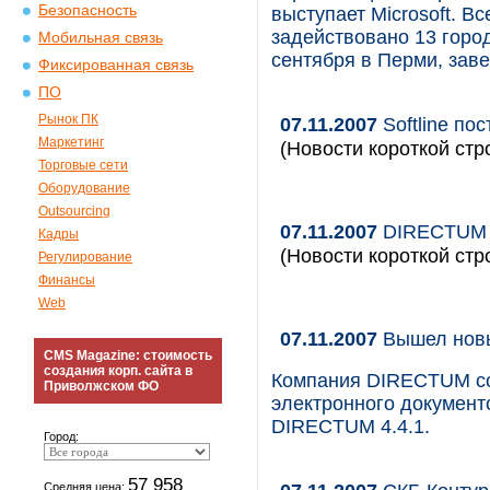
Безопасность
выступает Microsoft. В
задействовано 13 горо
Мобильная связь
сентября в Перми, зав
Фиксированная связь
ПО
Рынок ПК
07.11.2007
Softline по
Маркетинг
(Новости короткой стр
Торговые сети
Оборудование
Outsourcing
07.11.2007
DIRECTUM р
Кадры
(Новости короткой стр
Регулирование
Финансы
Web
07.11.2007
Вышел новы
CMS Magazine: стоимость
создания корп. сайта в
Компания DIRECTUM со
Приволжском ФО
электронного документ
DIRECTUM 4.4.1.
Город:
57 958
Средняя цена: