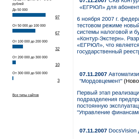
07.11.2007
СКБ Контур
рублей
«ЕГРЮЛ» для абонент
До 50 000
97
6 ноября 2007 г. федер
тестовом режиме новы
От 50 000 до 100 000
системы налоговой и бу
67
«Контур-Экстерн». Разр
От 100 000 до 200 000
«ЕГРЮЛ», что являетс
32
государственный реест
От 200 000 до 300 000
10
07.11.2007
Автоматизи
От 300 000 до 500 000
"Мордовцемент"
(Ново
3
Первый этап реализаци
Все типы сайтов
подразделения предпри
постоянную эксплуатац
"Управление финансами
07.11.2007
DocsVision