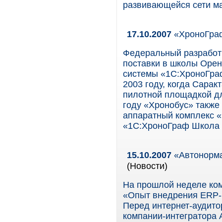
развивающейся сети ма
17.10.2007
«ХроноГраф
Федеральный разработ
поставки в школы Орен
системы «1С:ХроноГра
2003 году, когда Сарак
пилотной площадкой дл
году «Хронобус» также
аппаратный комплекс «
«1С:ХроноГраф Школа 
15.10.2007
«Автонорма
(Новости)
На прошлой неделе ко
«Опыт внедрения ERP-
Перед интернет-аудито
компании-интегратора 