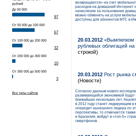
возвращаются» на счет мобильно
рублей
расходов на домашний Интернет и
До 50 000
начисление за пользование дома
можно обменять на услуги мобиль
97
доступны для абонентов МТС в Иж
От 50 000 до 100 000
67
20.03.2012
«Вымпелком Л
От 100 000 до 200 000
рублевых облигаций на
32
строкой)
От 200 000 до 300 000
10
От 300 000 до 500 000
20.03.2012
Рост рынка с
3
(Новости)
Согласно данным нового исследов
Все типы сайтов
развивающейся экономикой будут 
ближайших нескольких лет. Аналит
в 2012 году станет лидирующим в 
опередит нынешнего лидера по э
перспективы, то отмечается также
и Бразилия, войдут в «топ-5» стр
смартфонов.