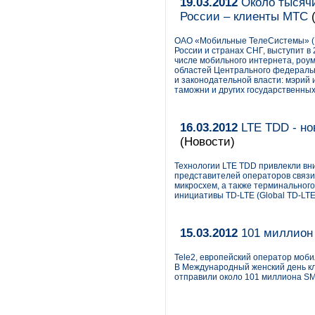
19.03.2012
Около тысячи
России – клиенты МТС
(
ОАО «Мобильные ТелеСистемы» (
России и странах СНГ, выступит в 
числе мобильного интернета, роум
областей Центрального федерально
и законодательной власти: мэрий 
таможни и других государственных
16.03.2012
LTE TDD - но
(Новости)
Технологии LTE TDD привлекли вн
представителей операторов связи
микросхем, а также терминальног
инициативы TD-LTE (Global TD-LTE I
15.03.2012
101 миллион 
Tele2, европейский оператор моби
В Международный женский день кл
отправили около 101 миллиона S