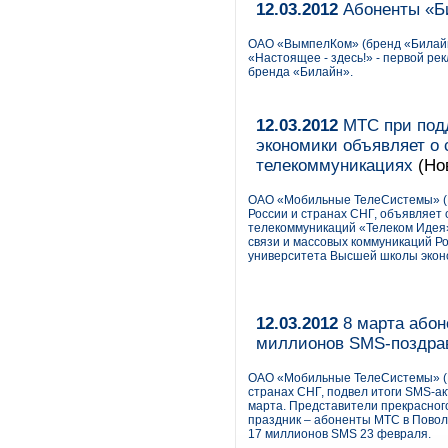
12.03.2012
Абоненты «Би
ОАО «ВымпелКом» (бренд «Билайн
«Настоящее - здесь!» - первой р
бренда «Билайн».
12.03.2012
МТС при под
экономики объявляет о 
телекоммуникациях
(Но
ОАО «Мобильные ТелеСистемы» (
России и странах СНГ, объявляет 
телекоммуникаций «Телеком Идея»
связи и массовых коммуникаций Р
университета Высшей школы экон
12.03.2012
8 марта абон
миллионов SMS-поздра
ОАО «Мобильные ТелеСистемы» (N
странах СНГ, подвел итоги SMS-а
марта. Представители прекрасног
праздник – абоненты МТС в Повол
17 миллионов SMS 23 февраля.