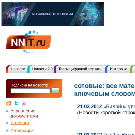
Новости
Новости 2.0
Тесты цифровой техники
Интервью
сотовые: все мат
Подписка на новости:
ключевым слово
21.03.2012
«Билайн» уве
Управление
(Новости короткой строк
документами
Интернет
Интеграция
21.03.2012
Tele2 выбрал