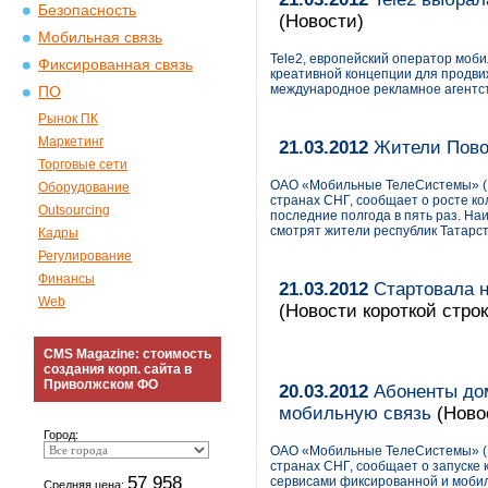
Безопасность
(Новости)
Мобильная связь
Tele2, европейский оператор моб
Фиксированная связь
креативной концепции для продв
международное рекламное агентс
ПО
Рынок ПК
Маркетинг
21.03.2012
Жители Пово
Торговые сети
ОАО «Мобильные ТелеСистемы» (N
Оборудование
странах СНГ, сообщает о росте к
Outsourcing
последние полгода в пять раз. Н
смотрят жители республик Татарст
Кадры
Регулирование
Финансы
21.03.2012
Стартовала н
Web
(Новости короткой строк
CMS Magazine: стоимость
создания корп. сайта в
Приволжском ФО
20.03.2012
Абоненты дом
мобильную связь
(Ново
Город:
ОАО «Мобильные ТелеСистемы» (N
странах СНГ, сообщает о запуске 
57 958
сервисами фиксированной и мобил
Средняя цена: