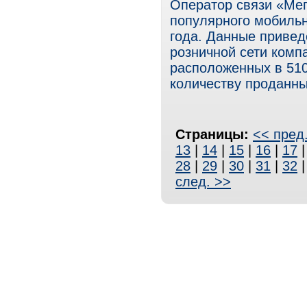
Оператор связи «Мег
популярного мобильн
года. Данные привед
розничной сети комп
расположенных в 510
количеству проданны
Страницы:
<< пред
13
|
14
|
15
|
16
|
17
28
|
29
|
30
|
31
|
32
след. >>