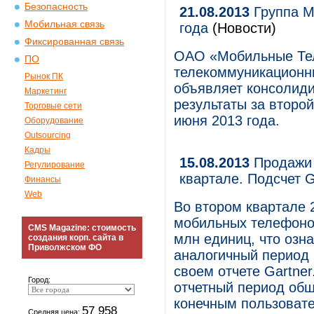
Безопасность
21.08.2013
Группа М
Мобильная связь
года
(Новости)
Фиксированная связь
ОАО «Мобильные Те
ПО
телекоммуникационны
Рынок ПК
объявляет консолид
Маркетинг
результаты за второй
Торговые сети
июня 2013 года.
Оборудование
Outsourcing
Кадры
15.08.2013
Продажи 
Регулирование
квартале. Подсчет G
Финансы
Web
Во втором квартале 
мобильных телефоно
CMS Magazine: стоимость
млн единиц, что озна
создания корп. сайта в
Приволжском ФО
аналогичный период 
своем отчете Gartner
Город:
отчетный период об
конечным пользовате
57 958
Средняя цена: