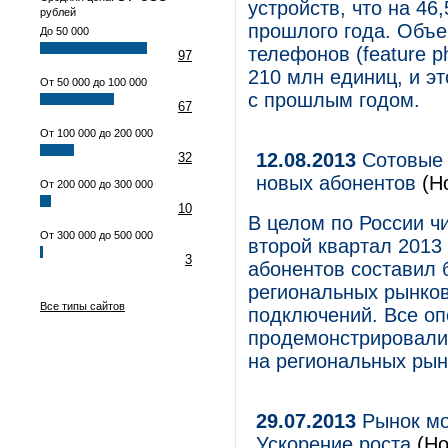
устройств, что на 4
рублей
прошлого года. Объ
До 50 000
телефонов (feature 
97
210 млн единиц, и э
От 50 000 до 100 000
с прошлым годом.
67
От 100 000 до 200 000
12.08.2013
Сотовые 
32
новых абонентов
(Н
От 200 000 до 300 000
10
В целом по России ч
От 300 000 до 500 000
второй квартал 2013
3
абонентов составил 
региональных рынко
Все типы сайтов
подключений. Все оп
продемонстрировали
на региональных рын
29.07.2013
Рынок мо
Ускорение роста
(Но