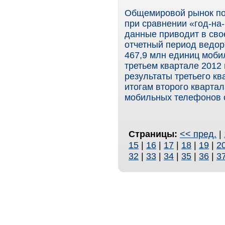
Общемировой рынок по
при сравнении «год-на-
данные приводит в сво
отчетный период ведор
467,9 млн единиц моби
третьем квартале 2012 
результаты третьего к
итогам второго кварта
мобильных телефонов с
Страницы:
<< пред.
|
15
|
16
|
17
|
18
|
19
|
2
32
|
33
|
34
|
35
|
36
|
3