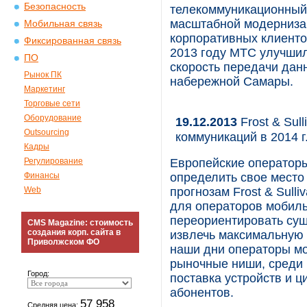
Безопасность
телекоммуникационный 
масштабной модернизац
Мобильная связь
корпоративных клиенто
Фиксированная связь
2013 году МТС улучшил
ПО
скорость передачи дан
Рынок ПК
набережной Самары.
Маркетинг
Торговые сети
Оборудование
19.12.2013
Frost & Sul
Outsourcing
коммуникаций в 2014 г
Кадры
Регулирование
Европейские оператор
Финансы
определить свое место
Web
прогнозам Frost & Sull
для операторов мобиль
переориентировать сущ
CMS Magazine: стоимость
создания корп. сайта в
извлечь максимальную 
Приволжском ФО
наши дни операторы м
рыночные ниши, среди 
Город:
поставка устройств и 
абонентов.
57 958
Средняя цена: