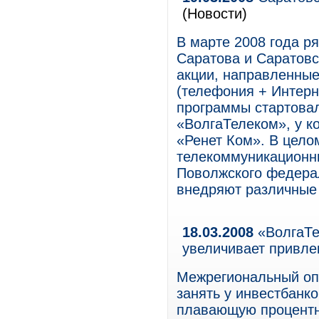
(Новости)
В марте 2008 года р
Саратова и Саратовс
акции, направленны
(телефония + Интерн
программы стартова
«ВолгаТелеком», у к
«Ренет Ком». В цело
телекоммуникационн
Поволжского федерал
внедряют различные
18.03.2008
«ВолгаТе
увеличивает привле
Межрегиональный оп
занять у инвестбанко
плавающую процентн