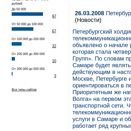
рублей
До 50 000
26.03.2008
Петербур
97
(Новости)
От 50 000 до 100 000
Петербургский холди
67
телекоммуникационны
От 100 000 до 200 000
объявлено о начале 
32
которая стала четве
От 200 000 до 300 000
Групп». По словам п
10
Самаре будет являть
От 300 000 до 500 000
действующим в наст
3
Москве, Петербурге 
ориентироваться в п
Все типы сайтов
Приоритетным же на
Волга» на первом эт
транспортной сети. Ч
телекоммуникационн
услуги в Самаре и об
работает ряд крупны