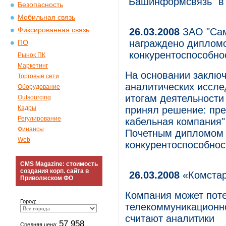
"Башинформсвязь" в 
Безопасность
Мобильная связь
Фиксированная связь
26.03.2008
ЗАО "Сам
награждено дипломо
ПО
конкурентоспособно
Рынок ПК
Маркетинг
На основании заключ
Торговые сети
аналитических иссл
Оборудование
итогам деятельности
Outsourcing
Кадры
принял решение: пре
Регулирование
кабельная компания"
Финансы
Почетным дипломом "
Web
конкурентоспособнос
CMS Magazine: стоимость
создания корп. сайта в
26.03.2008
«Комстар
Приволжском ФО
Компания может поте
Город:
телекоммуникационно
считают аналитики
57 958
Средняя цена: