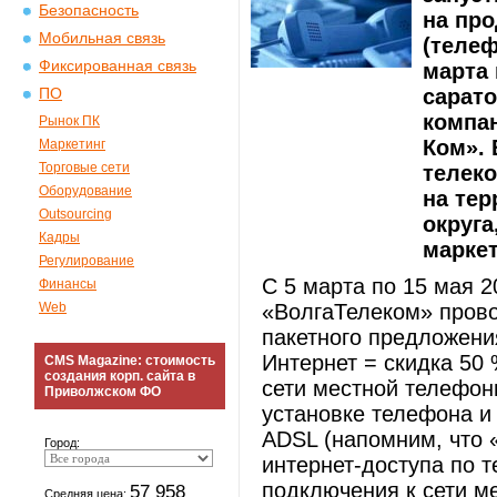
Безопасность
на пр
Мобильная связь
(телеф
Фиксированная связь
марта
сарато
ПО
компан
Рынок ПК
Ком». 
Маркетинг
Торговые сети
телек
Оборудование
на те
Outsourcing
округа
Кадры
марке
Регулирование
С 5 марта по 15 мая 
Финансы
Web
«ВолгаТелеком» пров
пакетного предложени
Интернет = скидка 50
CMS Magazine: стоимость
создания корп. сайта в
сети местной телефон
Приволжском ФО
установке телефона и
ADSL (напомним, что 
Город:
интернет-доступа по 
подключения к сети м
57 958
Средняя цена: