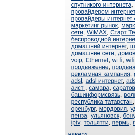
спутникого интернета
,
провайдером интерне
провайдеры интернет
маркетинг рынок
,
марк
сети
,
WiMAX
,
Старт Т
беспроводной интерне
домашний интернет
,
ш
домашние сети
,
домов
voip
,
Ethernet
,
wi fi
,
wifi
продвижение
,
продвиж
рекламная кампания
,
adsl
,
adsl интернет
,
ad
аист
,
самара
,
сарато
башинформсвязь
,
вол
республика татарстан
оренбург
,
мордовия
,
у
пенза
,
ульяновск
,
бон
iptv
,
тольятти
,
пермь
,
наверх