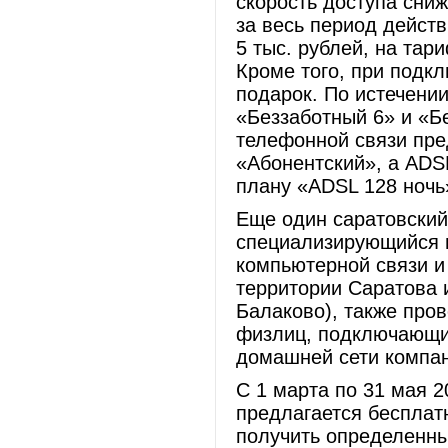
скорость доступа сниж
за весь период действ
5 тыс. рублей, на тар
Кроме того, при подк
подарок. По истечени
«Беззаботный 6» и «Б
телефонной связи пре
«Абонентский», а ADSL
плану «ADSL 128 ночь
Еще один саратовский
специализирующийся 
компьютерной связи и 
территории Саратова 
Балаково), также про
физлиц, подключающих
домашней сети компан
С 1 марта по 31 мая 
предлагается бесплатн
получить определенны