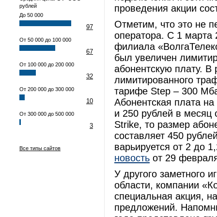
рублей
проведения акции сост
До 50 000
Отметим, что это не 
97
оператора. С 1 марта 
От 50 000 до 100 000
филиала «ВолгаТелеком
67
был увеличен лимитир
От 100 000 до 200 000
абонентскую плату. В 
32
лимитированного траф
тарифе Step – 300 Мба
От 200 000 до 300 000
Абонентская плата на
10
и 250 рублей в месяц 
От 300 000 до 500 000
Strike, то размер або
3
составляет 450 рубле
варьируется от 2 до 1
Все типы сайтов
новость
от 29 февраля 
У другого заметного и
области, компании «К
специальная акция, н
предложений. Напомни