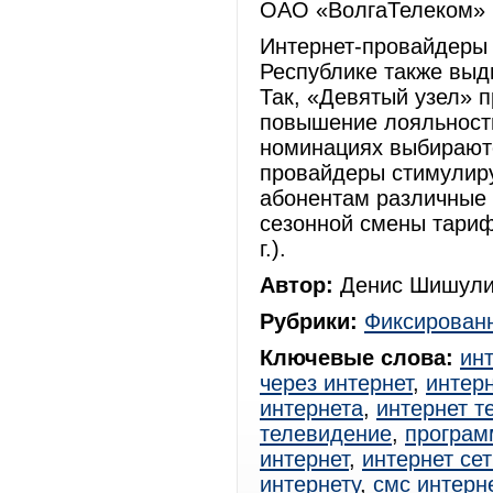
ОАО «ВолгаТелеком» 
Интернет-провайдеры 
Республике также выд
Так, «Девятый узел» 
повышение лояльности
номинациях выбирают
провайдеры стимулир
абонентам различные 
сезонной смены тари
г.).
Автор:
Денис Шишули
Рубрики:
Фиксированн
Ключевые слова:
ин
через интернет
,
интерн
интернета
,
интернет т
телевидение
,
програм
интернет
,
интернет сет
интернету
,
смс интерн