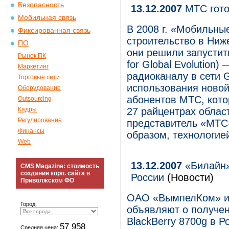
Безопасность
13.12.2007
МТС гото
Мобильная связь
В 2008 г. «Мобильны
Фиксированная связь
строительство в Ниж
ПО
они решили запустит
Рынок ПК
for Global Evolution
Маркетинг
радиоканалу в сети 
Торговые сети
использования новой
Оборудование
абонентов МТС, кото
Outsourcing
Кадры
27 райцентрах обла
Регулирование
представитель «МТС
Финансы
образом, технологие
Web
13.12.2007
«Билайн» 
CMS Magazine: стоимость
создания корп. сайта в
России
(Новости)
Приволжском ФО
ОАО «ВымпелКом» и к
Город:
объявляют о получе
BlackBerry 8700g в Р
57 958
Средняя цена: