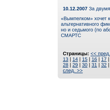
10.12.2007
За двумя
«Вымпелком» хочет ку
альтернативного фик
но и седьмого (по аб
СМАРТС
Страницы:
<< пред
13
|
14
|
15
|
16
|
17
28
|
29
|
30
|
31
|
32
след. >>