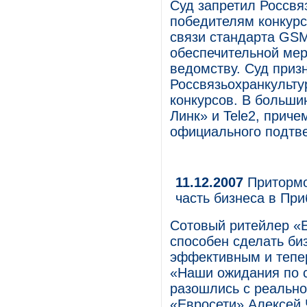
Суд запретил Россвя
победителям конкурс
связи стандарта GSM
обеспечительной мер
ведомству. Суд приз
Россвязьохранкульту
конкурсов. В больши
Линк» и Tele2, прич
официального подтве
11.12.2007
Притормо
часть бизнеса в Пр
Сотовый ритейлер «Е
способен сделать би
эффективным и тепер
«Наши ожидания по с
разошлись с реально
«Евросети» Алексей 