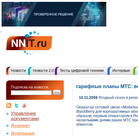
Новости
Новости 2.0
Тесты цифровой техники
Интервью
тарифные планы МТС: в
Подписка на новости:
10.11.2009
Ягодный сезон в реги
Оператор сотовой связи «Мобильны
BlackBerry для корпоративных абон
Управление
образом, первым оператором в Рос
документами
несколькими днями ранее МТС пре
клиентов.
Интернет
Интеграция