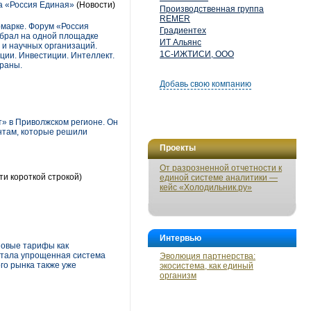
а «Россия Единая»
(Новости)
Производственная группа
REMER
марке. Форум «Россия
Градиентех
обрал на одной площадке
ИТ Альянс
и научных организаций.
1С-ИЖТИСИ, ООО
ии. Инвестиции. Интеллект.
траны.
Добавь свою компанию
» в Приволжском регионе. Он
нтам, которые решили
Проекты
От разрозненной отчетности к
ти короткой строкой)
единой системе аналитики —
кейс «Холодильник.ру»
Интервью
новые тарифы как
стала упрощенная система
Эволюция партнерства:
го рынка также уже
экосистема, как единый
организм