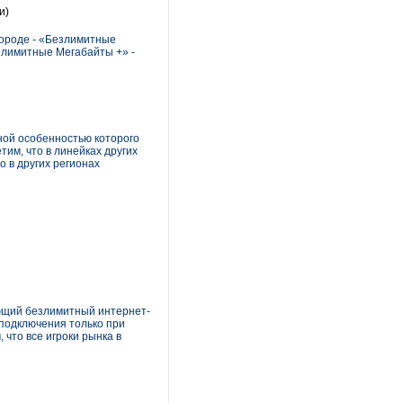
и)
ороде - «Безлимитные
езлимитные Мегабайты +» -
ной особенностью которого
им, что в линейках других
 в других регионах
ающий безлимитный интернет-
 подключения только при
что все игроки рынка в