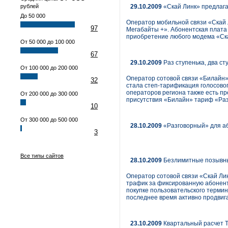
рублей
29.10.2009
«Скай Линк» предлага
До 50 000
Оператор мобильной связи «Скай
97
Мегабайты +». Абонентская плата 
приобретение любого модема «Ск
От 50 000 до 100 000
67
29.10.2009
Раз ступенька, два с
От 100 000 до 200 000
Оператор сотовой связи «Билайн»
32
стала степ-тарификация голосово
операторов региона также есть п
От 200 000 до 300 000
присутствия «Билайн» тариф «Раз
10
От 300 000 до 500 000
28.10.2009
«Разговорный» для а
3
Все типы сайтов
28.10.2009
Безлимитные позывны
Оператор сотовой связи «Скай Ли
трафик за фиксированную абонентс
покупке пользовательского термин
последнее время активно продви
23.10.2009
Квартальный расчет 