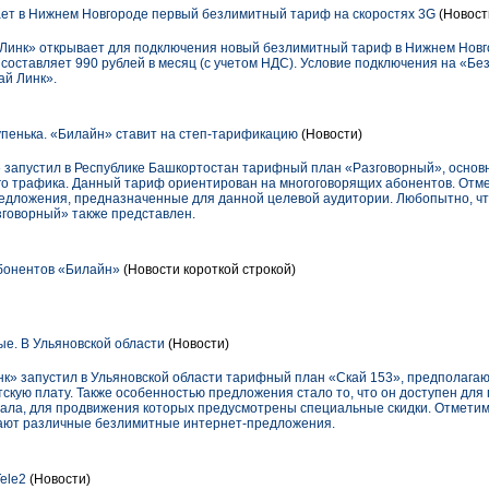
ет в Нижнем Новгороде первый безлимитный тариф на скоростях 3G
(Новост
 Линк» открывает для подключения новый безлимитный тариф в Нижнем Новг
составляет 990 рублей в месяц (с учетом НДС). Условие подключения на «Б
ай Линк».
тупенька. «Билайн» ставит на степ-тарификацию
(Новости)
 запустил в Республике Башкортостан тарифный план «Разговорный», основ
го трафика. Данный тариф ориентирован на многоговорящих абонентов. Отмет
редложения, предназначенные для данной целевой аудитории. Любопытно, что
говорный» также представлен.
бонентов «Билайн»
(Новости короткой строкой)
е. В Ульяновской области
(Новости)
нк» запустил в Ульяновской области тарифный план «Скай 153», предполаг
кую плату. Также особенностью предложения стало то, что он доступен для
ала, для продвижения которых предусмотрены специальные скидки. Отметим, 
гают различные безлимитные интернет-предложения.
Tele2
(Новости)