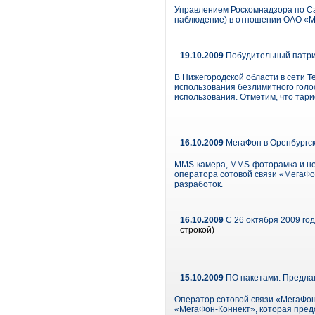
Управлением Роскомнадзора по Са
наблюдение) в отношении ОАО «
19.10.2009
Побудительный патрио
В Нижегородской области в сети T
использования безлимитного голо
использования. Отметим, что тари
16.10.2009
МегаФон в Оренбургск
MMS-камера, MMS-фоторамка и нет
оператора сотовой связи «МегаФо
разработок.
16.10.2009
С 26 октября 2009 го
строкой)
15.10.2009
ПО пакетами. Предла
Оператор сотовой связи «МегаФон
«МегаФон-Коннект», которая пред