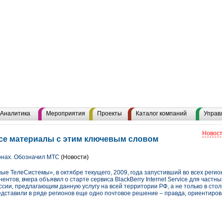
Аналитика
Мероприятия
Проекты
Каталог компаний
Управ
Новост
се материалы с этим ключевым словом
онах. Обозначил МТС
(Новости)
е ТелеСистемы», в октябре текущего, 2009, года запустивший во всех регион
ентов, вчера объявил о старте сервиса BlackBerry Internet Service для частны
сии, предлагающим данную услугу на всей территории РФ, а не только в стол
дставили в ряде регионов еще одно почтовое решение – правда, ориентиров