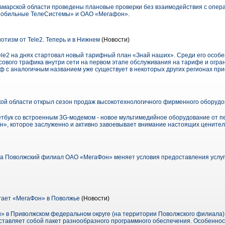
марской области проведены плановые проверки без взаимодействия с опер
Мобильные ТелеСистемы» и ОАО «Мегафон».
тизм от Tele2. Теперь и в Нижнем
(Новости)
ele2 на днях стартовал новый тарифный план «Знай наших». Среди его особ
сового трафика внутри сети на первом этапе обслуживания на тарифе и огра
ф с аналогичным названием уже существует в некоторых других регионах прис
ой области открыл сезон продаж высокотехнологичного фирменного оборуд
бук со встроенным 3G-модемом - новое мультимедийное оборудование от п
н», которое заслуженно и активно завоевывает внимание настоящих цените
да Поволжский филиал ОАО «МегаФон» меняет условия предоставления услу
гает «МегаФон» в Поволжье
(Новости)
» в Приволжском федеральном округе (на территории Поволжского филиала) 
ставляет собой пакет разнообразного программного обеспечения. Особеннос