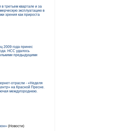
 в третьем квартале и за
ммерческую эксплуатацию в
ки зрения как прироста
ц 2009 года принес
года. НСС удалось
сколькими предыдущими
тернет-отрасли - «Неделя
центр» на Красной Пресне.
ключая междугороднюю.
фон»
(Новости)