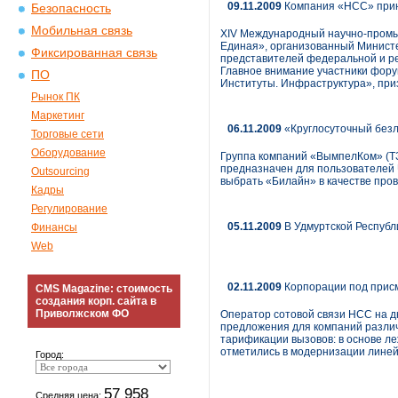
09.11.2009
Компания «НСС» прин
Безопасность
Мобильная связь
XIV Международный научно-промы
Единая», организованный Министе
Фиксированная связь
представителей федеральной и р
Главное внимание участники фору
ПО
Институты. Инфраструктура», при
Рынок ПК
Маркетинг
06.11.2009
«Круглосуточный безл
Торговые сети
Оборудование
Группа компаний «ВымпелКом» (ТЗ
предназначен для пользователей 
Outsourcing
выбрать «Билайн» в качестве про
Кадры
Регулирование
05.11.2009
В Удмуртской Республ
Финансы
Web
02.11.2009
Корпорации под при
CMS Magazine: стоимость
создания корп. сайта в
Приволжском ФО
Оператор сотовой связи НСС на д
предложения для компаний различ
тарификации вызовов: в основе ле
отметились в модернизации лине
Город:
57 958
Средняя цена: