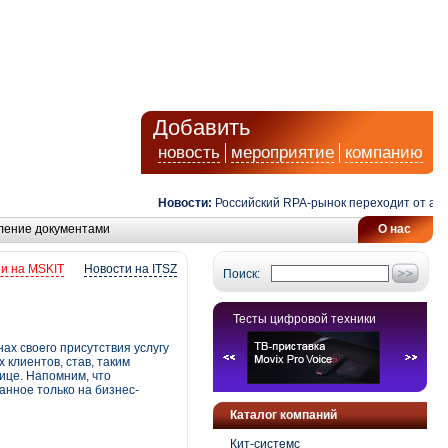
Добавить
новость
мероприятие
компанию
Новости:
Российский RPA-рынок переходит от автомат
ление документами
О нас
и на MSKIT
Новости на ITSZ
Поиск:
Тесты цифровой техники
ах своего присутствия услугу
х клиентов, став, таким
ице. Напомним, что
анное только на бизнес-
Каталог компаний
Кит-системс