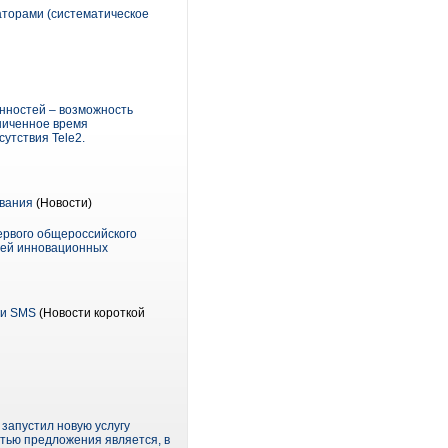
аторами (систематическое
енностей – возможность
ниченное время
утствия Tele2.
ования
(Новости)
ервого общероссийского
лей инновационных
ги SMS
(Новости короткой
запустил новую услугу
тью предложения является, в