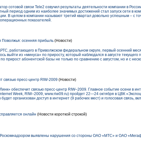
атор сотовой связи Tele2 озвучил результаты деятельности компании в России
етный период одним из наиболее значимых достижений стал запуск сети в ко
ии. В целом в компании называют третий квартал довольно успешным – с точ
и операционных показателей.
 Поволжья: осенняя прибыль
(Новости)
РТС, работающего в Приволжском федеральном округе, первый осенний меся
сь выйти из «минуса» по приросту, который наблюдался в августе текущего 
по прирост абонентской базы не только по сравнению с августом, но и с не
т связью пресс-центр RIW-2009
(Новости)
Линк» обеспечит связью пресс-центр RIW–2009. Главное событие осени в ин
Internet Week, RIW–2009, www.riw09.ru) пройдет 22—24 октября в ЦВК «Экспо
будет организован доступ в интернет (9 рабочих мест) и голосовая связь, в
правляется онлайн
(Новости короткой строкой)
 Роскомнадзором выявлены нарушения со стороны ОАО «МТС» и ОАО «Мега