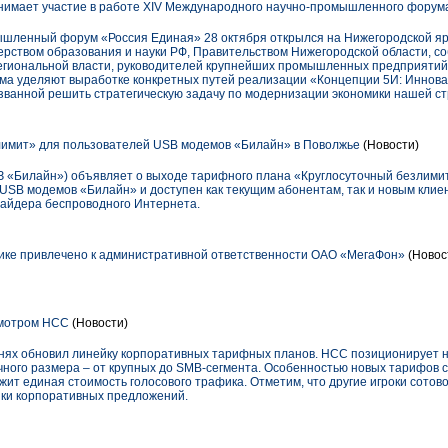
имает участие в работе XIV Международного научно-промышленного форум
шленный форум «Россия Единая» 28 октября открылся на Нижегородской яр
рством образования и науки РФ, Правительством Нижегородской области, с
егиональной власти, руководителей крупнейших промышленных предприятий 
ма уделяют выработке конкретных путей реализации «Концепции 5И: Инновац
званной решить стратегическую задачу по модернизации экономики нашей с
имит» для пользователей USB модемов «Билайн» в Поволжье
(Новости)
 «Билайн») объявляет о выходе тарифного плана «Круглосуточный безлимит
USB модемов «Билайн» и доступен как текущим абонентам, так и новым клие
вайдера беспроводного Интернета.
ике привлечено к административной ответственности ОАО «МегаФон»
(Новос
смотром НСС
(Новости)
нях обновил линейку корпоративных тарифных планов. НСС позиционирует 
ного размера – от крупных до SMB-сегмента. Особенностью новых тарифов 
жит единая стоимость голосового трафика. Отметим, что другие игроки сотово
йки корпоративных предложений.