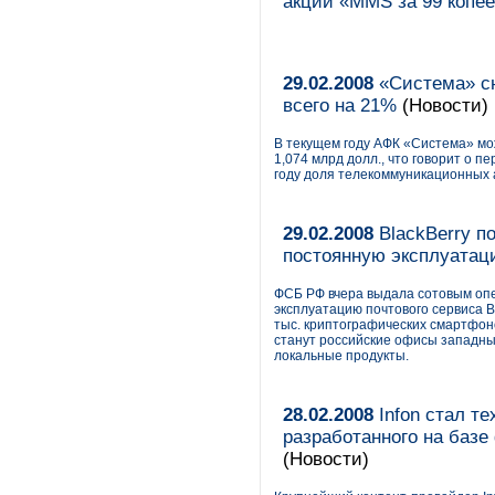
акции «MMS за 99 копее
29.02.2008
«Система» сн
всего на 21%
(Новости)
В текущем году АФК «Система» мож
1,074 млрд долл., что говорит о п
году доля телекоммуникационных а
29.02.2008
BlackBerry п
постоянную эксплуатац
ФСБ РФ вчера выдала сотовым оп
эксплуатацию почтового сервиса B
тыс. криптографических смартфоно
станут российские офисы западн
локальные продукты.
28.02.2008
Infon стал т
разработанного на базе
(Новости)