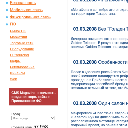
Безопасность
Мобильная связь
«МегаФон» в сентябре этого года 
на территории Татарстана.
Фиксированная связь
ПО
03.03.2008
Без "Голден 
Рынок ПК
Маркетинг
Дочерняя компания сотового опера
Golden Telecom. В результате сде
Торговые сети
акциями Golden Telecom на амери
Оборудование
Outsourcing
Кадры
03.03.2008
Особенности 
Регулирование
После выделения российского бизн
Финансы
новой компании планируется ребр
Web
проведено в Прибалтике и несколь
модернизации российский бренд к
несколько отличный от того, что б
CMS Magazine: стоимость
создания корп. сайта в
Приволжском ФО
03.03.2008
Один салон н
Макрорегион «Поволжье Северо-З
Город:
«Телефон.Ру» на днях объявили о
расположенного в столице Респуб
подобный проект, но ранее в этом
57 958
Средняя цена: