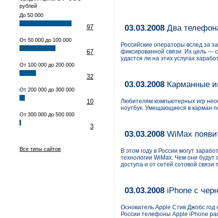
рублей
До 50 000
97
03.03.2008
Два телефона
От 50 000 до 100 000
Российские операторы вслед за з
67
фиксированной связи. Их цель — с
удастся ли на этих услугах зараб
От 100 000 до 200 000
32
03.03.2008
Карманные и
От 200 000 до 300 000
10
Любителям компьютерных игр необ
ноутбук. Умещающиеся в карман 
От 300 000 до 500 000
3
03.03.2008
WiMax появи
Все типы сайтов
В этом году в России могут зараб
технологии WiMax. Чем они будут
доступа и от сетей сотовой связи
03.03.2008
iPhone с черн
Основатель Apple Стив Джобс год
России телефоны Apple iPhone р