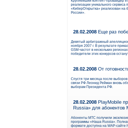
Крупнейший контент-провайдер In
реализации уникального сервиса 
«КиберОткрытка» реализован на б
России».
28.02.2008
Еще раз поб
Девятый арбитражный апелляцион
ноября 2007 г. В результате прик
GSM-частот в нескольких региона
победители этих конкурсов остану
28.02.2008
От готовности
Спустя три месяца после выборов
связи РФ Леонид Рейман вновь объя
выборам Президента РФ.
28.02.2008
PlayMobile п
Russia» для абонентов
Абоненты МТС получили эксклюзив
программы «Наша Russia». Полна
формате доступна на WAP-сайте htt