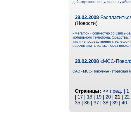
действующего популярного у абоне
28.02.2008
Расплатиться
(Новости)
«МегаФон» совместно со Связь-ба
мобильного телефона. Cредства, п
так и непосредственно с телефонн
рассчитывать только через несколь
28.02.2008
«МСС-Поволжь
ОАО «МСС-Поволжье» (торговая ма
Страницы:
<< пред.
|
1
|
17
|
18
|
19
|
20
|
21
|
22
35
|
36
|
37
|
38
|
39
|
40
|