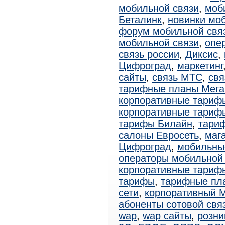
мобильной связи
,
моб
Беталинк
,
новинки мо
форум мобильной свя
мобильной связи
,
опе
связь россии
,
Диксис
,
Цифроград
,
маркетинг
сайты
,
связь МТС
,
свя
тарифные планы Мег
корпоративные тариф
корпоративные тариф
тарифы Билайн
,
тари
салоны Евросеть
,
маг
Цифроград
,
мобильны
операторы мобильной
корпоративные тари
тарифы
,
тарифные пл
сети
,
корпоративный 
абоненты сотовой свя
wap
,
wap сайты
,
розни