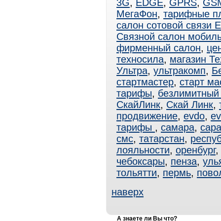
3G
,
EDGE
,
GPRS
,
GS
МегаФон
,
тарифные п
салон сотовой связи 
Связной салон мобиль
фирменный салон
,
це
техносила
,
магазин Т
Ультра
,
ультракомп
,
Б
стартмастер
,
старт ма
тарифы
,
безлимитный 
СкайЛинк
,
Скай Линк
,
продвижение
,
evdo
,
ev
тарифы
,
самара
,
сар
смс
,
татарстан
,
респуб
лояльности
,
оренбург
чебоксары
,
пенза
,
уль
тольятти
,
пермь
,
пово
наверх
А знаете ли Вы что?