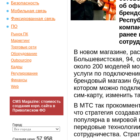
Безопасность
об оф
Мобильная связь
брендо
Фиксированная связь
Респуб
компан
ПО
ранее 
Рынок ПК
сотруд
Маркетинг
Торговые сети
В новом магазине, ра
Оборудование
Большевистская, 94, 
Outsourcing
около 200 моделей мо
Кадры
услуги по подключени
Регулирование
брендовый магазин бу
Финансы
Web
котором можно подклю
сим-карту, изменить т
CMS Magazine: стоимость
В МТС так прокоммент
создания корп. сайта в
Приволжском ФО
что стратегия создав
популярна в мировой 
Город:
передовые технологии
сотрудничества. Страт
57 958
Средняя цена: