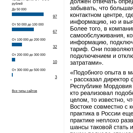
должен отвечать опре
рублей
забывать, что больша
До 50 000
контактном центре, г
97
информацию, но и выя
От 50 000 до 100 000
Более того, в компан
67
самообслуживания, ко
От 100 000 до 200 000
информацию, подключа
32
тариф. Они позволяют
подключением и откл
От 200 000 до 300 000
затратами».
10
От 300 000 до 500 000
«Подобного опыта в м
3
- рассказал директо
Республике Мордовия 
Все типы сайтов
кто реализовал подоб
целом, то известно, 
Востоке совместно с 
практика в России ещ
практике неплохо раз
шансы таковой стать и