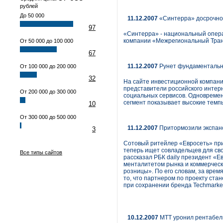
рублей
До 50 000
11.12.2007
«Синтерра» досрочно 
97
«Синтерра» - национальный опера
компании «Межрегиональный Транз
От 50 000 до 100 000
67
11.12.2007
Рунет фундаментальн
От 100 000 до 200 000
32
На сайте инвестиционной компании
представители российского интер
От 200 000 до 300 000
социальных сервисов. Одновремен
сегмент показывает высокие темп
10
От 300 000 до 500 000
11.12.2007
Притормозили экспанс
3
Сотовый ритейлер «Евросеть» приз
теперь ищет совладельцев для св
Все типы сайтов
рассказал РБК daily президент «
менталитетом рынка и коммерческ
розницы». По его словам, за врем
то, что партнером по проекту ста
при сохранении бренда Techmarket
10.12.2007
МТТ уронил рентабель