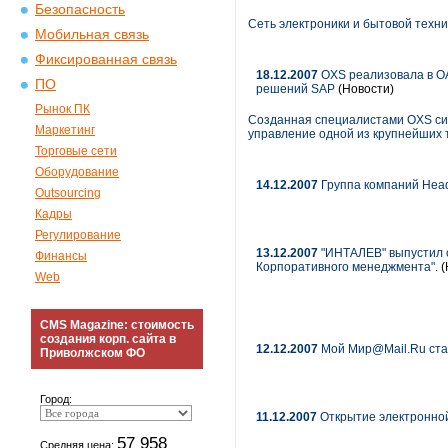
Безопасность
Сеть электроники и бытовой техни
Мобильная связь
Фиксированная связь
18.12.2007
OXS реализовала в ОА
ПО
решений SAP
(Новости)
Рынок ПК
Созданная специалистами OXS сис
Маркетинг
управление одной из крупнейших
Торговые сети
Оборудование
14.12.2007
Группа компаний HeadH
Outsourcing
Кадры
Регулирование
13.12.2007
"ИНТАЛЕВ" выпустил о
Финансы
Корпоративного менеджмента".
(
Web
CMS Magazine: стоимость
создания корп. сайта в
12.12.2007
Мой Мир@Mail.Ru ст
Приволжском ФО
Город:
11.12.2007
Открытие электронной
57 958
Средняя цена: