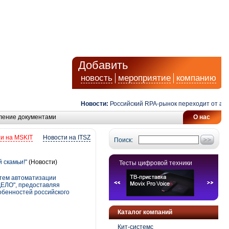
Добавить
новость
мероприятие
компанию
Новости:
Российский RPA-рынок переходит от автомат
ление документами
О нас
и на MSKIT
Новости на ITSZ
Поиск:
 скамьи!"
(Новости)
Тесты цифровой техники
тем автоматизации
ДЕЛО", предоставляя
обенностей российского
Каталог компаний
Кит-системс