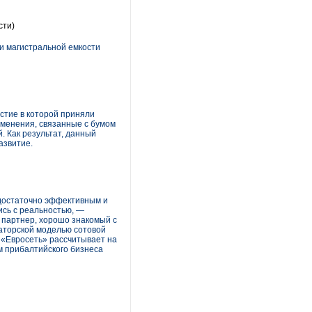
сти)
и магистральной емкости
стие в которой приняли
зменения, связанные с бумом
 Как результат, данный
азвитие.
 достаточно эффективным и
ись с реальностью, —
 партнер, хорошо знакомый с
аторской моделью сотовой
. «Евросеть» рассчитывает на
м прибалтийского бизнеса