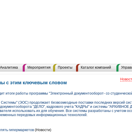
Аналитика
Мероприятия
Проекты
Каталог компаний
Управ
Новост
лы с этим ключевым словом
т итоги работы программы "Электронный документооборот- со студенческой
Системы" (ЭОС) продолжает безвозмездные поставки последних версий сис
 документооборота "ДЕЛО", кадрового учета "КАДРЫ" и системы "АРХИВНОЕ 
вателя использовать их для обучения. Все системы разработаны с учетом ос
овременных передовых информационных технологий.
пять гипермаркетов
(Новости)