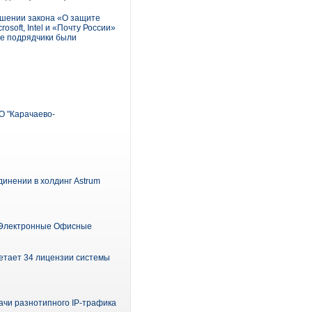
ушении закона «О защите
oft, Intel и «Почту России»
ые подрядчики были
О "Карачаево-
единении в холдинг Astrum
«Электронные Офисные
етает 34 лицензии системы
чи разнотипного IP-трафика