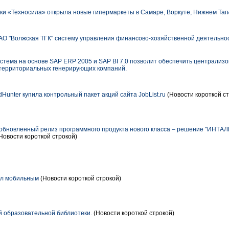
ки «Техносила» открыла новые гипермаркеты в Самаре, Воркуте, Нижнем Таги
О "Волжская ТГК" систему управления финансово-хозяйственной деятельно
тема на основе SAP ERP 2005 и SAP BI 7.0 позволит обеспечить централиз
 территориальных генерирующих компаний.
unter купила контрольный пакет акций сайта JobList.ru
(Новости короткой ст
бновленный релиз программного продукта нового класса – решение "ИНТАЛ
Новости короткой строкой)
ал мобильным
(Новости короткой строкой)
 образовательной библиотеки.
(Новости короткой строкой)