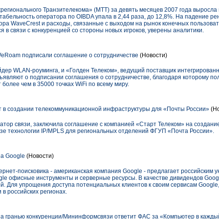
гионального Транзителекома» (МТТ) за девять месяцев 2007 года выросла в 
табельность оператора по OIBDA упала в 2,44 раза, до 12,8%. На падение р
ора WaveCrest и расходы, связанные с выходом на рынок конечных пользоват
я в связи с конкуренцией со стороны новых игроков, уверены аналитики.
WeRoam подписали соглашение о сотрудничестве
(Новости)
дер WLAN-роуминга, и «Голден Телеком», ведущий поставщик интегрирован
бъявляют о подписании соглашения о сотрудничестве, благодаря которому по
 более чем в 35000 точках WiFi по всему миру.
 в создании телекоммуникационной инфраструктуры для «Почты России»
(Но
тор связи, заключила соглашение с компанией «Старт Телеком» на создан
азе технологии IP/MPLS для региональных отделений ФГУП «Почта России».
а Google
(Новости)
ернет-поисковика - американская компания Google - предлагает российским 
le офисные инструменты и серверные ресурсы. В качестве дивидендов Goog
й. Для упрощения доступа потенциальных клиентов к своим сервисам Google,
в российских регионах.
а гранью конкуренции/Мининформсвязи ответит ФАС за «Компьютер в кажды