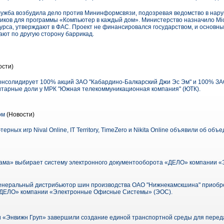
ужба возбудила дело против Мининформсвязи, подозревая ведомство в нар
ков для программы «Компьютер в каждый дом». Министерство назначило Micros
урса, утверждают в ФАС. Проект не финансировался государством, и основн
ют по другую сторону баррикад.
ости)
нсолидирует 100% акций ЗАО "Кабардино-Балкарский Джи Эс Эм" и 100% ЗА
итарные доли у МРК "Южная телекоммуникационная компания" (ЮТК).
ом
(Новости)
ных игр Nival Online, IT Territory, TimeZero и Nikita Online объявили об объ
ама» выбирает систему электронного документооборота «ДЕЛО» компании 
 генеральный дистрибьютор шин производства ОАО "Нижнекамскшина" приобр
«ДЕЛО» компании «Электронные Офисные Системы» (ЭОС).
«Энвижн Груп» завершили создание единой транспортной среды для переда