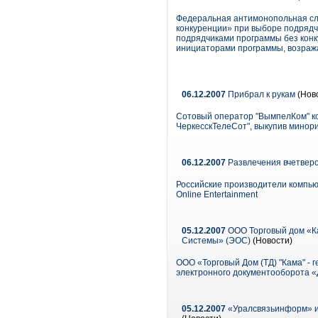
Федеральная антимонопольная сл
конкуренции» при выборе подрядчи
подрядчиками программы без конк
инициаторами программы, возража
06.12.2007
Прибрал к рукам
(Нов
Сотовый оператор "ВымпелКом" ко
ЧеркесскТелеСот", выкупив минор
06.12.2007
Развлечения вчетвер
Российские производители компьютер
Online Entertainment
05.12.2007
ООО Торговый дом «К
Системы» (ЭОС)
(Новости)
ООО «Торговый Дом (ТД) "Кама" -
электронного документооборота 
05.12.2007
«Уралсвязьинформ» и 