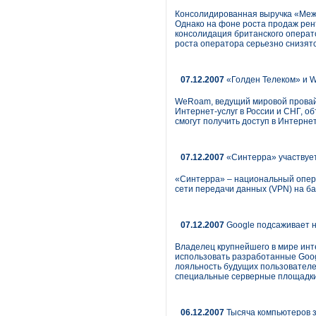
Консолидированная выручка «Межре
Однако на фоне роста продаж рен
консолидация британского операт
роста оператора серьезно снизятс
07.12.2007
«Голден Телеком» и 
WeRoam, ведущий мировой провай
Интернет-услуг в России и СНГ, о
смогут получить доступ в Интернет
07.12.2007
«Синтерра» участвует
«Синтерра» – национальный опера
сети передачи данных (VPN) на б
07.12.2007
Google подсаживает н
Владелец крупнейшего в мире инт
использовать разработанные Goog
лояльность будущих пользователе
специальные серверные площадки 
06.12.2007
Тысяча компьютеров з