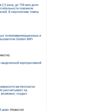
2,5 раза, до 758 млн долл.
ентабельности повлияли
елей. В перспективе темпы
ных телекоммуникационных и
льзователи Golden WiFi
вости)
ие выделенной корпоративной
университетам бесплатно
le рассчитывает на
 возможно, создаст
й дом»
(Новости)