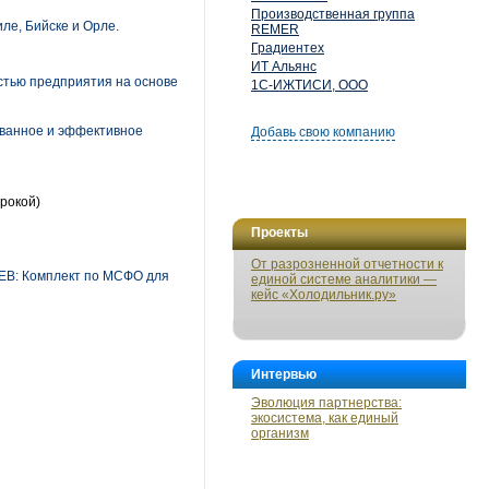
Производственная группа
ле, Бийске и Орле.
REMER
Градиентех
ИТ Альянс
стью предприятия на основе
1С-ИЖТИСИ, ООО
ованное и эффективное
Добавь свою компанию
рокой)
Проекты
От разрозненной отчетности к
ЕВ: Комплект по МСФО для
единой системе аналитики —
кейс «Холодильник.ру»
Интервью
Эволюция партнерства:
экосистема, как единый
организм