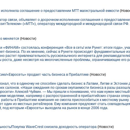
исполнила соглашение о предоставлении МТТ магистральной емкости
(Ново
тор связи, объявляет о досрочном исполнении соглашения о предоставлени
итТелеком» («МТТ»), оператору междугородной и международной связи РФ.
о меняется
(Новости)
 «ФИНАМ» состоялась конференция «Все в сеть! или Рунет: итоги года», уча
нет-бизнеса. По их мнению, сейчас в Рунете происходят фундаментальные и
но растет привлекательность русскоязычного интернета для рекламодателей.
ы роста, даже несмотря на многочисленные проблемы, ограничивающие его р
ию/«Евросеть» продает часть бизнеса в Прибалтике
(Новости)
нал, что в одиночку не способен сделать бизнес в Латвии, Литве и Эстонии
оих салонов. «Наши ожидания по срокам окупаемости бизнеса в разы разошл
Евросети» Алексей Чуйкин. — Мы пришли к пониманию, что нам нужен местный
ими моделями, например с распространенной в прибалтийских странах опер
я работы в Прибалтике компания не смогла приспособиться к местному рынку
нет один из местных ритейлеров. Ему компания предложит стать совладельце
, под которым «Евросеть» выходила на рынок в конце 2006 года.
ность/Покупка WaveCrest снизила доходность оператора
(Новости)